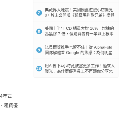
512GB 起跳
典藏界大地震！美國懷舊遊戲小店驚見
7
97 片未公開版《超級瑪利歐兄弟》變體
任天堂卡帶
美國上半年 CD 銷量大增 16%：增速約
8
為黑膠 7 倍，但購買者有一半以上根本
沒有播放器
諾貝爾獎推手也留不住！從 AlphaFold
9
團隊解體看 Google 的焦慮：為何明星
實驗室要為 Gemini 讓路？
用AI省下4小時竟被塞更多工作！過來人
10
曝光：為什麼優秀員工不再跟你分享怎
麼使用AI
4年式
購、租賃優