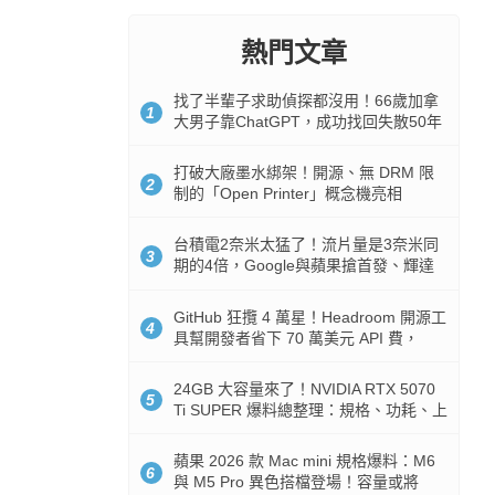
熱門文章
找了半輩子求助偵探都沒用！66歲加拿
1
大男子靠ChatGPT，成功找回失散50年
家人
打破大廠墨水綁架！開源、無 DRM 限
2
制的「Open Printer」概念機亮相
台積電2奈米太猛了！流片量是3奈米同
3
期的4倍，Google與蘋果搶首發、輝達
與AMD排隊等產能
GitHub 狂攬 4 萬星！Headroom 開源工
4
具幫開發者省下 70 萬美元 API 費，
Token 消耗暴降 92%
24GB 大容量來了！NVIDIA RTX 5070
5
Ti SUPER 爆料總整理：規格、功耗、上
市時間
蘋果 2026 款 Mac mini 規格爆料：M6
6
與 M5 Pro 異色搭檔登場！容量或將