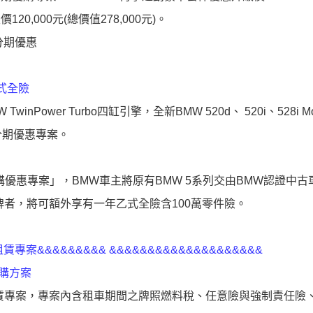
級價120,000元(總價值278,000元)。
率分期優惠
乙式全險
wer Turbo四缸引擎，全新BMW 520d、 520i、528i Mo
率分期優惠專案。
 換購優惠專案」，BMW車主將原有BMW 5系列交由BMW認證中
領牌者，將可額外享有一年乙式全險含100萬零件險。
租賃專案&&&&&&&&& &&&&&&&&&&&&&&&&&&&&
屬優購方案
元起優惠租賃專案，專案內含租車期間之牌照燃料稅、任意險與強制責任