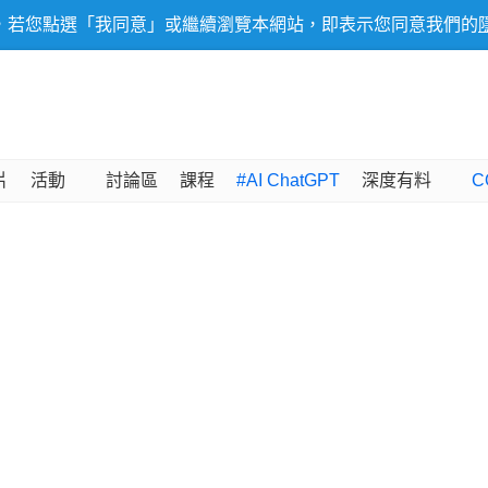
，若您點選「我同意」或繼續瀏覽本網站，即表示您同意我們的
片
活動
討論區
課程
#AI ChatGPT
深度有料
C