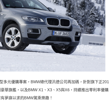
車型多元優購專案，BMW總代理汎德公司再加碼，針對旗下正201
7系列豪華旗艦，以及BMW X1、X3、X5與X6，持續推出零利率優
有夢寐以求的BMW駕乘樂趣！