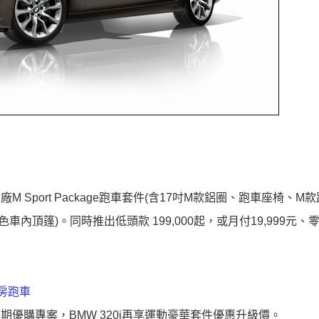
原廠M Sport Package跑車套件(含17吋M款鋁圈、跑車座椅、M
頂篷)。同時推出低頭款 199,000起，或月付19,999元、
動房跑車
零利率分期優購專案，BMW 320i再享運動豪華套件優惠升級價。