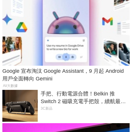
Google 宣布淘汰 Google Assistant，9 月起 Android
用戶全面轉向 Gemini
AI/大數據
手把、行動電源合體！Belkin 推
Switch 2 磁吸充電手把殼，續航最高
延長 1.5 倍
3C新品