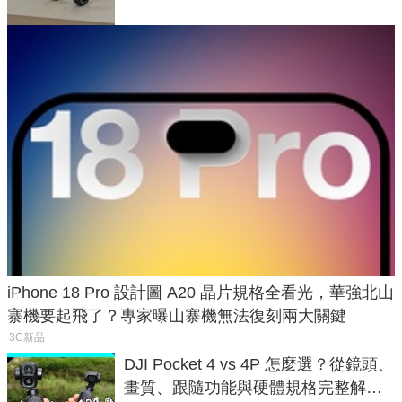
iPhone 18 Pro 設計圖 A20 晶片規格全看光，華強北山
寨機要起飛了？專家曝山寨機無法復刻兩大關鍵
3C新品
DJI Pocket 4 vs 4P 怎麼選？從鏡頭、
畫質、跟隨功能與硬體規格完整解