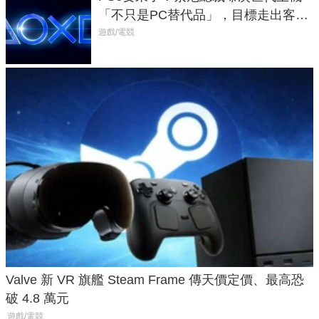
「不只是PC替代品」，目標走出客
廳、進軍電競桌面
遊戲/電競
Valve 新 VR 旗艦 Steam Frame 傳天價定價、最高恐
破 4.8 萬元
遊戲/電競