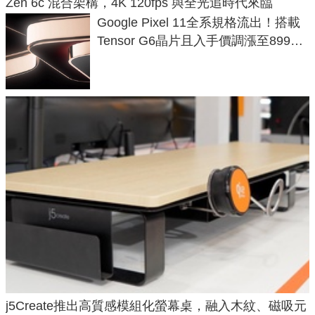
Zen 6c 混合架構，4K 120fps 與全光追時代來臨
Google Pixel 11全系規格流出！搭載
Tensor G6晶片且入手價調漲至899美
元
j5Create推出高質感模組化螢幕桌，融入木紋、磁吸元