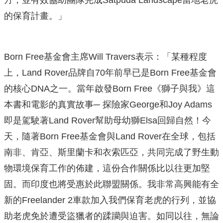
方，並有效協助團隊完成Satpuda Landscape當地老虎
的保育計畫。」
Born Free基金會主席Will Travers表示：「某種程度
上，Land Rover品牌自70年前早已是Born Free基金會
的核心DNA之一。當年啟發Born Free《獅子與我》這
本書和電影的真實故事─ 探險家George和Joy Adams
即是駕駛著Land Rover幫助母幼獅Elsa回歸自然！今
天，隨著Born Free基金會與Land Rover在全球，包括
南非、肯亞、斯里蘭卡和衣索匹亞，共同完成了野生動
物環境保育工作的佈建，這份合作關係比以往更加堅
固。而印度也將受惠於此聯盟關係。我非常高興能有全
新的Freelander 2車款加入我們保育老虎的行列，並協
助老虎免於遭受盜獵者的蹂躪與迫害。如同以往，無論