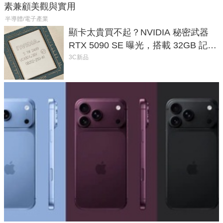
素兼顧美觀與實用
半導體/電子產業
顯卡太貴買不起？NVIDIA 秘密武器
RTX 5090 SE 曝光，搭載 32GB 記憶
體
3C新品