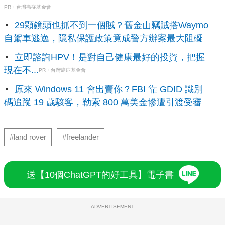
PR・台灣癌症基金會
29顆鏡頭也抓不到一個賊？舊金山竊賊搭Waymo
自駕車逃逸，隱私保護政策竟成警方辦案最大阻礙
立即諮詢HPV！是對自己健康最好的投資，把握
現在不...
PR・台灣癌症基金會
原來 Windows 11 會出賣你？FBI 靠 GDID 識別
碼追蹤 19 歲駭客，勒索 800 萬美金慘遭引渡受審
#land rover
#freelander
送【10個ChatGPT的好工具】電子書
ADVERTISEMENT