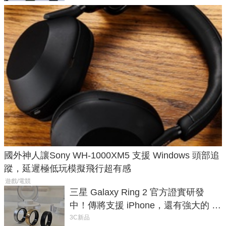
國外神人讓Sony WH-1000XM5 支援 Windows 頭部追
蹤，延遲極低玩模擬飛行超有感
遊戲/電競
三星 Galaxy Ring 2 官方證實研發
中！傳將支援 iPhone，還有強大的 AI
與智慧家電連動功能
3C新品