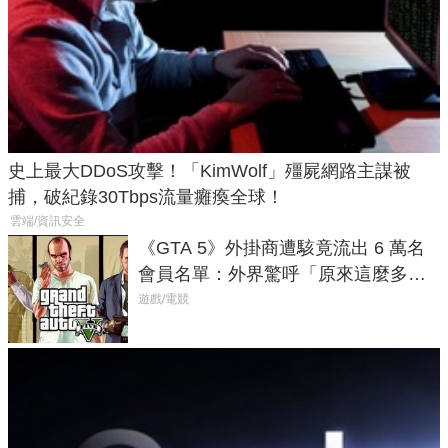
史上最大DDoS攻擊！「KimWolf」殭屍網路主謀被
捕，破紀錄30Tbps流量癱瘓全球！
雲端/資訊安全
《GTA 5》外掛商遭駭竟流出 6 萬名
會員名單：外界驚呼「原來這麼多人
在開掛！」
遊戲/電競