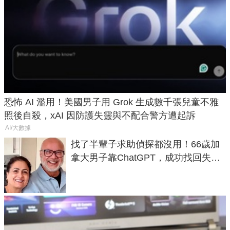
恐怖 AI 濫用！美國男子用 Grok 生成數千張兒童不雅
照後自殺，xAI 因防護失靈與不配合警方遭起訴
AI/大數據
找了半輩子求助偵探都沒用！66歲加
拿大男子靠ChatGPT，成功找回失散
50年家人