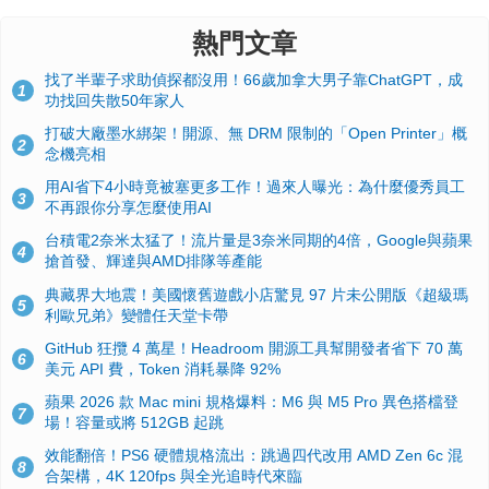
熱門文章
找了半輩子求助偵探都沒用！66歲加拿大男子靠ChatGPT，成
1
功找回失散50年家人
打破大廠墨水綁架！開源、無 DRM 限制的「Open Printer」概
2
念機亮相
用AI省下4小時竟被塞更多工作！過來人曝光：為什麼優秀員工
3
不再跟你分享怎麼使用AI
台積電2奈米太猛了！流片量是3奈米同期的4倍，Google與蘋果
4
搶首發、輝達與AMD排隊等產能
典藏界大地震！美國懷舊遊戲小店驚見 97 片未公開版《超級瑪
5
利歐兄弟》變體任天堂卡帶
GitHub 狂攬 4 萬星！Headroom 開源工具幫開發者省下 70 萬
6
美元 API 費，Token 消耗暴降 92%
蘋果 2026 款 Mac mini 規格爆料：M6 與 M5 Pro 異色搭檔登
7
場！容量或將 512GB 起跳
效能翻倍！PS6 硬體規格流出：跳過四代改用 AMD Zen 6c 混
8
合架構，4K 120fps 與全光追時代來臨