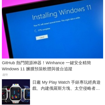
GitHub 熱門開源神器！Winhance 一鍵安全精簡
Windows 11 臃腫預裝軟體與後台追蹤
趨勢
日廠 My Play Watch 手錶專玩經典遊
戲、內建俄羅斯方塊、太空侵略者，
不過竟然不能連手機？