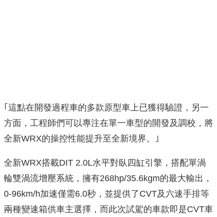
｢這點在開發過程車的多款原型車上已獲得驗證，另一
方面，工程師們可以專注在單一車型的開發及調校，將
全新WRX的操控性能提升至全新境界。｣
全新WRX搭載DIT 2.0L水平對臥四缸引擎，搭配單渦
輪雙渦流增壓系統，擁有268hp/35.6kgm的最大輸出，
0-96km/h加速僅需6.0秒，並提供了CVT及六速手排等
兩種變速箱供車主選擇，而此次試駕的車款即是CVT車