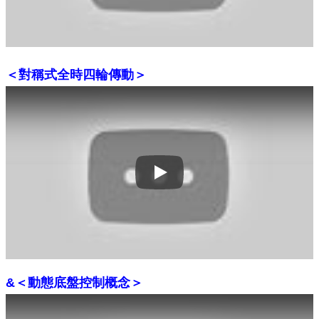
＜對稱式全時四輪傳動＞
Play
&＜動態底盤控制概念＞