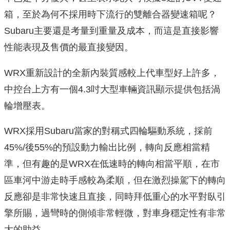
箱，至於為何不採用時下流行的雙離合器變速箱呢？
Subaru主要還是考量到重量及成本，而這是直接影響
性能表現及售價的最直接變因。
WRX重新設計的全新內裝質感較上代車型好上許多，
中控台上方有一個4.3吋大型車輛資訊顯示提供包括渦
輪增壓表。
WRX採用Subaru當家的對稱式四輪驅動系統，採前
45%/後55%的預設動力輸出比例，轉向反應相當精
準，但有趣的是WRX在低速時的轉向相當平順，在市
區車河中游走時手感較為柔順，但在激烈操駕下的轉向
反應卻是非常快速且直接，同時拜低重心的水平對臥引
擎所賜，過彎時的側傾非常輕微，對車身穩定性有非常
大的助益。