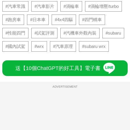
#汽車常識
#汽車影片
#渦輪車
#渦輪增壓/turbo
#跑房車
#日本車
#4x4四驅
#四門轎車
#性能四門
#試駕評測
#汽機車外觀內裝
#subaru
#國內試駕
#wrx
#汽車原理
#subaru wrx
送【10個ChatGPT的好工具】電子書
ADVERTISEMENT