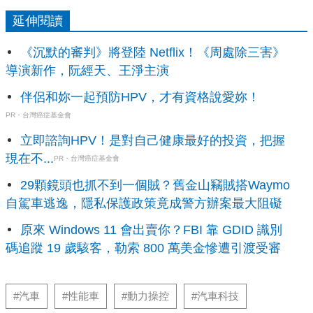
延伸閱讀
《沉默的審判》將登陸 Netflix！《周處除三害》
導演新作，阮經天、王淨主演
伴侶和妳一起預防HPV，才有資格說愛妳！
PR・台灣癌症基金會
立即諮詢HPV！是對自己健康最好的投資，把握
現在不...
PR・台灣癌症基金會
29顆鏡頭也抓不到一個賊？舊金山竊賊搭Waymo
自駕車逃逸，隱私保護政策竟成警方辦案最大阻礙
原來 Windows 11 會出賣你？FBI 靠 GDID 識別
碼追蹤 19 歲駭客，勒索 800 萬美金慘遭引渡受審
#汽車
#性能車
#動力操控
#汽車科技