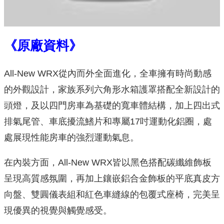
《原廠資料》
All-New WRX從內而外全面進化，全車擁有時尚動感
的外觀設計，家族系列六角形水箱護罩搭配全新設計的
頭燈，及以四門房車為基礎的寬車體結構，加上四出式
排氣尾管、車底擾流鰭片和專屬17吋運動化鋁圈，處
處展現性能房車的強烈運動氣息。
在內裝方面，All-New WRX皆以黑色搭配碳纖維飾板
呈現高質感氛圍，再加上鑲嵌鋁合金飾板的平底真皮方
向盤、雙圓儀表組和紅色車縫線的包覆式座椅，完美呈
現優異的視覺與觸覺感受。