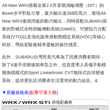
All-New WRX搭載全新2.0升直噴渦輪增壓（DIT）的
Boxer水平對臥引擎，最大輸出達268匹馬力，展現All-
New WRX傲視同級的動力輸出，同時搭配SUBARU當
家的對稱式全時四輪傳動系統(SAWD)、可變扭力分配
系統(VTD)以及強化版車身動態穩定系統(VDC)等核心
科技，帶給駕駛最精準靈敏的操控感受。
此外，SUBARU台灣意美汽車為了回應消費者期待，
除了6速手排變速箱車型之外，也首度導入具備手動模
擬換檔模式的Sport Lineartronic CVT無段式自排變速
系統，提供更貼近消費者生活需求的動力組合。&
▼原廠規格表(
點擊可看大圖
)