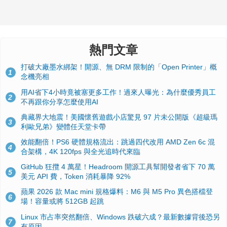
熱門文章
打破大廠墨水綁架！開源、無 DRM 限制的「Open Printer」概
1
念機亮相
用AI省下4小時竟被塞更多工作！過來人曝光：為什麼優秀員工
2
不再跟你分享怎麼使用AI
典藏界大地震！美國懷舊遊戲小店驚見 97 片未公開版《超級瑪
3
利歐兄弟》變體任天堂卡帶
效能翻倍！PS6 硬體規格流出：跳過四代改用 AMD Zen 6c 混
4
合架構，4K 120fps 與全光追時代來臨
GitHub 狂攬 4 萬星！Headroom 開源工具幫開發者省下 70 萬
5
美元 API 費，Token 消耗暴降 92%
蘋果 2026 款 Mac mini 規格爆料：M6 與 M5 Pro 異色搭檔登
6
場！容量或將 512GB 起跳
Linux 市占率突然翻倍、Windows 跌破六成？最新數據背後恐另
7
有原因