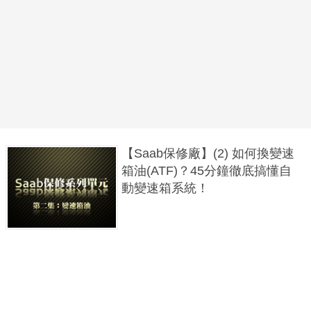
【Saab保修廠】(2) 如何換變速
箱油(ATF)？45分鐘徹底搞懂自
動變速箱系統！