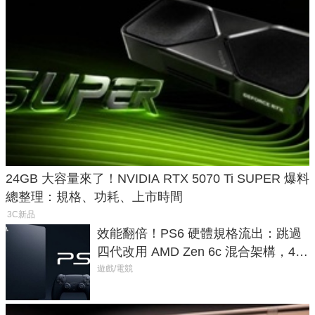
24GB 大容量來了！NVIDIA RTX 5070 Ti SUPER 爆料
總整理：規格、功耗、上市時間
3C新品
效能翻倍！PS6 硬體規格流出：跳過
四代改用 AMD Zen 6c 混合架構，4K
120fps 與全光追時代來臨
遊戲/電競