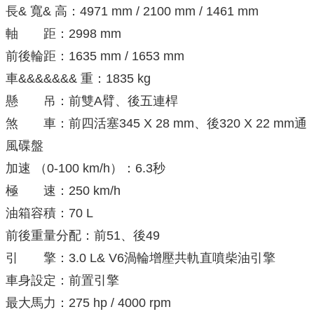
長& 寬& 高：4971 mm / 2100 mm / 1461 mm
軸 距：2998 mm
前後輪距：1635 mm / 1653 mm
車&&&&&&& 重：1835 kg
懸 吊：前雙A臂、後五連桿
煞 車：前四活塞345 X 28 mm、後320 X 22 mm通
風碟盤
加速 （0-100 km/h）：6.3秒
極 速：250 km/h
油箱容積：70 L
前後重量分配：前51、後49
引 擎：3.0 L& V6渦輪增壓共軌直噴柴油引擎
車身設定：前置引擎
最大馬力：275 hp / 4000 rpm