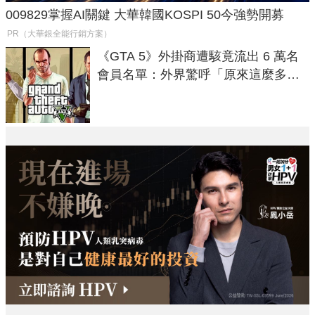
009829掌握AI關鍵 大華韓國KOSPI 50今強勢開募
PR（大華銀全能行銷方案）
《GTA 5》外掛商遭駭竟流出 6 萬名
會員名單：外界驚呼「原來這麼多人
在開掛！」