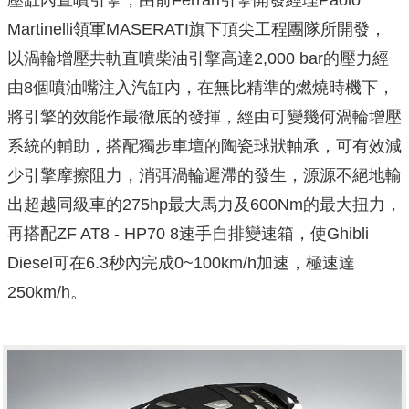
Martinelli領軍MASERATI旗下頂尖工程團隊所開發，
以渦輪增壓共軌直噴柴油引擎高達2,000 bar的壓力經
由8個噴油嘴注入汽缸內，在無比精準的燃燒時機下，
將引擎的效能作最徹底的發揮，經由可變幾何渦輪增壓
系統的輔助，搭配獨步車壇的陶瓷球狀軸承，可有效減
少引擎摩擦阻力，消弭渦輪遲滯的發生，源源不絕地輸
出超越同級車的275hp最大馬力及600Nm的最大扭力，
再搭配ZF AT8 - HP70 8速手自排變速箱，使Ghibli
Diesel可在6.3秒內完成0~100km/h加速，極速達
250km/h。