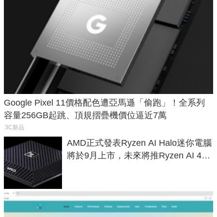
Google Pixel 11價格配色遭亞馬遜「偷跑」！全系列
容量256GB起跳、頂規摺疊機價位逼近7萬
3C新品
AMD正式發表Ryzen AI Halo迷你電腦
將於9月上市，未來將推Ryzen AI 400
Max系列處理器與對應升級版