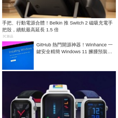
手把、行動電源合體！Belkin 推 Switch 2 磁吸充電手
把殼，續航最高延長 1.5 倍
3C新品
GitHub 熱門開源神器！Winhance 一
鍵安全精簡 Windows 11 臃腫預裝軟
體與後台追蹤