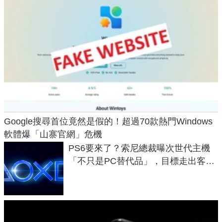
Google搜尋首位竟然是假的！超過70款熱門Windows
軟體爆「山寨官網」危機
PS6要來了？索尼總裁曝次世代主機
「不只是PC替代品」，目標走出客
廳、進軍電競桌面