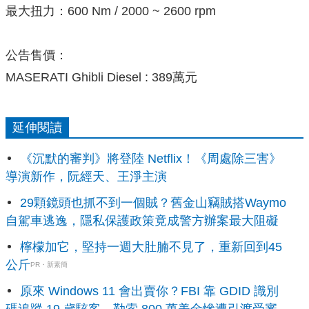
最大扭力：600 Nm / 2000 ~ 2600 rpm
公告售價：
MASERATI Ghibli Diesel : 389萬元
延伸閱讀
《沉默的審判》將登陸 Netflix！《周處除三害》
導演新作，阮經天、王淨主演
29顆鏡頭也抓不到一個賊？舊金山竊賊搭Waymo
自駕車逃逸，隱私保護政策竟成警方辦案最大阻礙
檸檬加它，堅持一週大肚腩不見了，重新回到45
公斤
PR・新素簡
原來 Windows 11 會出賣你？FBI 靠 GDID 識別
碼追蹤 19 歲駭客，勒索 800 萬美金慘遭引渡受審