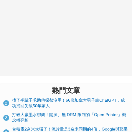
熱門文章
找了半輩子求助偵探都沒用！66歲加拿大男子靠ChatGPT，成
1
功找回失散50年家人
打破大廠墨水綁架！開源、無 DRM 限制的「Open Printer」概
2
念機亮相
台積電2奈米太猛了！流片量是3奈米同期的4倍，Google與蘋果