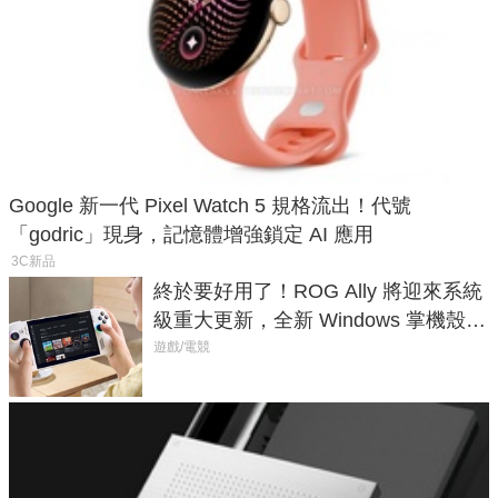
Google 新一代 Pixel Watch 5 規格流出！代號
「godric」現身，記憶體增強鎖定 AI 應用
3C新品
終於要好用了！ROG Ally 將迎來系統
級重大更新，全新 Windows 掌機殼模
式讓操作就像 Xbox 一樣順暢
遊戲/電競