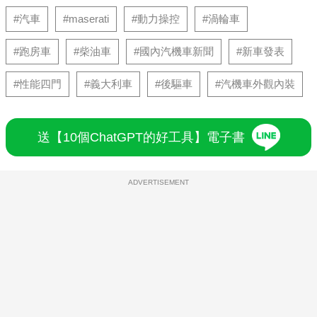
#汽車
#maserati
#動力操控
#渦輪車
#跑房車
#柴油車
#國內汽機車新聞
#新車發表
#性能四門
#義大利車
#後驅車
#汽機車外觀內裝
送【10個ChatGPT的好工具】電子書
ADVERTISEMENT