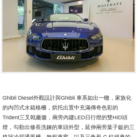
Ghibli Diesel外觀設計與Ghibli 車系如出一轍，家族化
的內凹式水箱格柵，烘托出置中充滿傳奇色彩的
Trident三叉戟廠徽，兩旁內建LED日行燈的雙HID頭
燈，勾勒出修長洗鍊的車頭外型，延伸兩旁葉子鈑的三