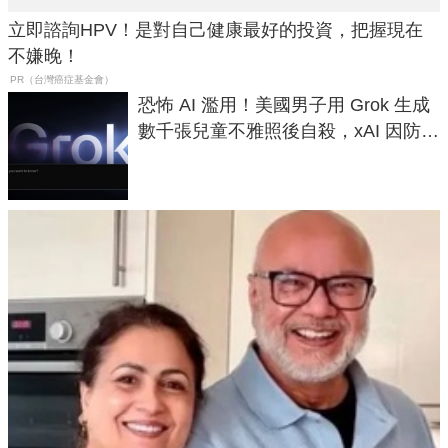
立即諮詢HPV！是對自己健康最好的投資，把握現在
不嫌晚！
PR（台灣癌症基金會）
恐怖 AI 濫用！美國男子用 Grok 生成
數千張兒童不雅照後自殺，xAI 因防護
失靈與不配合警方遭起訴