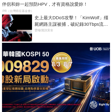
伴侶和妳一起預防HPV，才有資格說愛妳！
PR（台灣癌症基金會）
史上最大DDoS攻擊！「KimWolf」殭
屍網路主謀被捕，破紀錄30Tbps流量
癱瘓全球！
雲端/資訊安全