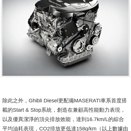
除此之外，Ghibli Diesel更配備MASERATI車系首度搭
載的Start & Stop系統，創造在兼顧高性能動力表現，
以及優異潔淨的頂尖排放效能，達到16.7km/L的綜合
平均油耗表現，CO2排放更低達158g/km（以上數據由