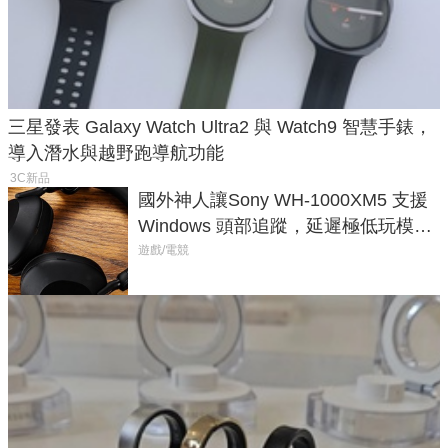
三星發表 Galaxy Watch Ultra2 與 Watch9 智慧手錶，
導入潛水與越野跑導航功能
3C新品
國外神人讓Sony WH-1000XM5 支援
Windows 頭部追蹤，延遲極低玩模擬
飛行超有感
遊戲/電競