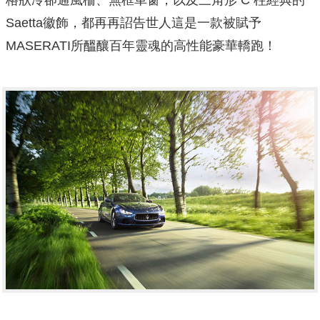
格狀冷卻通風柵、無框車窗，以及三角形 C 柱經典的
Saetta徽飾，都再再詔告世人這是一款被賦予
MASERATI所醞釀百年靈魂的高性能豪華轎跑！