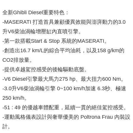
全新Ghibli Diesel重要特色：
-MASERATI 打造首具兼顧優異效能與澎湃動力的3.0
升V6柴油渦輪增壓缸內直噴引擎。
-第一款搭載Start & Stop 系統的MASERATI。
-創造出16.7 km/L的綜合平均油耗，以及158 g/km的
CO2排放量。
-提供卓越駕控感受的後輪驅動底盤。
-V6 Diesel引擎最大馬力275 hp、最大扭力600 Nm。
-3.0升V6柴油渦輪引擎 0~100 km/h加速 6.3秒、極速
250 km/h。
-51 : 49 的優越車體配重，延續一貫的絕佳駕控感受。
-運動風格儀表設計與奢華優美的 Poltrona Frau 內裝設
計。