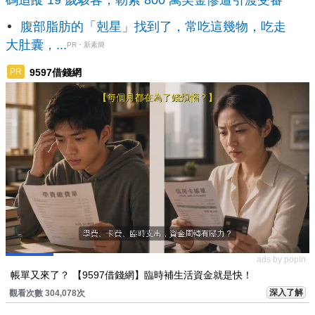
腹部脂肪的「剋星」找到了，常吃這幾物，吃走
大肚囊，...
PR・新素簡
9597借錢網
PR
ads by popIn
帳單又來了？ 【9597借錢網】臨時補生活資金就是快！
深入了解
觀看次數 304,078次