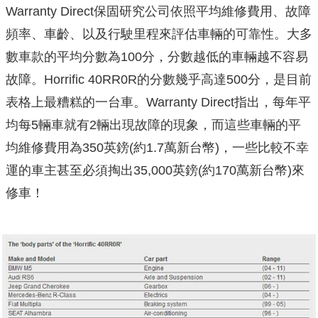
Warranty Direct保固研究公司依照平均維修費用、故障
頻率、車齡、以及行駛里程來評估車輛的可靠性。大多
數車款的平均分數為100分，分數越低的車輛越不容易
故障。Horrific 40RR0R的分數幾乎高達500分，是目前
表格上最糟糕的一台車。Warranty Direct指出，每年平
均每5輛車就有2輛出現故障的現象，而這些車輛的平
均維修費用為350英鎊(約1.7萬新台幣)，一些比較不幸
運的車主甚至必須掏出35,000英鎊(約170萬新台幣)來
修車！