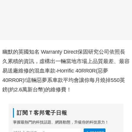
幽默的英國知名 Warranty Direct保固研究公司依照長
久累積的資訊，虛構出一輛當地市場上品質最差、最容
易送廠維修的混血車款-Horrific 40RR0R(惡夢
40RR0R)!這輛惡夢系車款平均會讓你每月燒掉550英
鎊(約2.6萬新台幣)的維修費！
訂閱Ｔ客邦電子日報
掌握最熱門的科技話題、網路動態，升級你的科技原力！