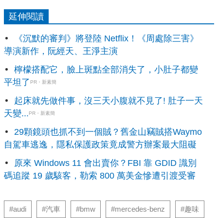
延伸閱讀
《沉默的審判》將登陸 Netflix！《周處除三害》
導演新作，阮經天、王淨主演
檸檬搭配它，臉上斑點全部消失了，小肚子都變
平坦了
PR・新素簡
起床就先做件事，沒三天小腹就不見了! 肚子一天
天變...
PR・新素簡
29顆鏡頭也抓不到一個賊？舊金山竊賊搭Waymo
自駕車逃逸，隱私保護政策竟成警方辦案最大阻礙
原來 Windows 11 會出賣你？FBI 靠 GDID 識別
碼追蹤 19 歲駭客，勒索 800 萬美金慘遭引渡受審
#audi
#汽車
#bmw
#mercedes-benz
#趣味