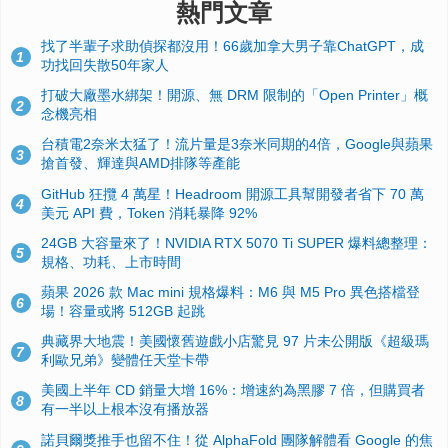
熱門文章
找了半輩子求助偵探都沒用！66歲加拿大男子靠ChatGPT，成
1
功找回失散50年家人
打破大廠墨水綁架！開源、無 DRM 限制的「Open Printer」概
2
念機亮相
台積電2奈米太猛了！流片量是3奈米同期的4倍，Google與蘋果
3
搶首發、輝達與AMD排隊等產能
GitHub 狂攬 4 萬星！Headroom 開源工具幫開發者省下 70 萬
4
美元 API 費，Token 消耗暴降 92%
24GB 大容量來了！NVIDIA RTX 5070 Ti SUPER 爆料總整理：
5
規格、功耗、上市時間
蘋果 2026 款 Mac mini 規格爆料：M6 與 M5 Pro 異色搭檔登
6
場！容量或將 512GB 起跳
典藏界大地震！美國懷舊遊戲小店驚見 97 片未公開版《超級瑪
7
利歐兄弟》變體任天堂卡帶
美國上半年 CD 銷量大增 16%：增速約為黑膠 7 倍，但購買者
8
有一半以上根本沒有播放器
諾貝爾獎推手也留不住！從 AlphaFold 團隊解體看 Google 的焦