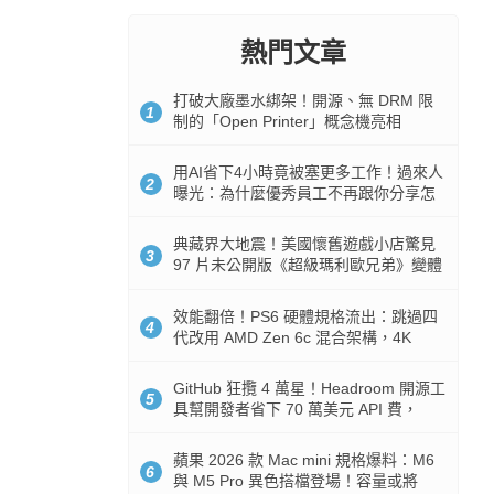
熱門文章
打破大廠墨水綁架！開源、無 DRM 限
1
制的「Open Printer」概念機亮相
用AI省下4小時竟被塞更多工作！過來人
2
曝光：為什麼優秀員工不再跟你分享怎
麼使用AI
典藏界大地震！美國懷舊遊戲小店驚見
3
97 片未公開版《超級瑪利歐兄弟》變體
任天堂卡帶
效能翻倍！PS6 硬體規格流出：跳過四
4
代改用 AMD Zen 6c 混合架構，4K
120fps 與全光追時代來臨
GitHub 狂攬 4 萬星！Headroom 開源工
5
具幫開發者省下 70 萬美元 API 費，
Token 消耗暴降 92%
蘋果 2026 款 Mac mini 規格爆料：M6
6
與 M5 Pro 異色搭檔登場！容量或將