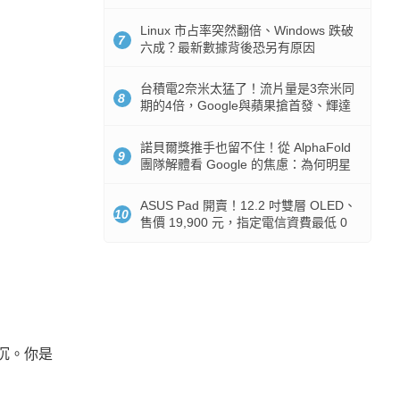
512GB 起跳
Linux 市占率突然翻倍、Windows 跌破
7
六成？最新數據背後恐另有原因
台積電2奈米太猛了！流片量是3奈米同
8
期的4倍，Google與蘋果搶首發、輝達
與AMD排隊等產能
諾貝爾獎推手也留不住！從 AlphaFold
9
團隊解體看 Google 的焦慮：為何明星
實驗室要為 Gemini 讓路？
ASUS Pad 開賣！12.2 吋雙層 OLED、
10
售價 19,900 元，指定電信資費最低 0
元入手
會沉。你是