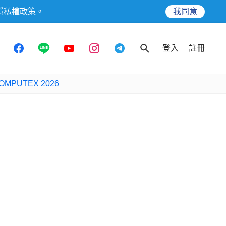
隱私權政策
。
我同意
登入
註冊
OMPUTEX 2026