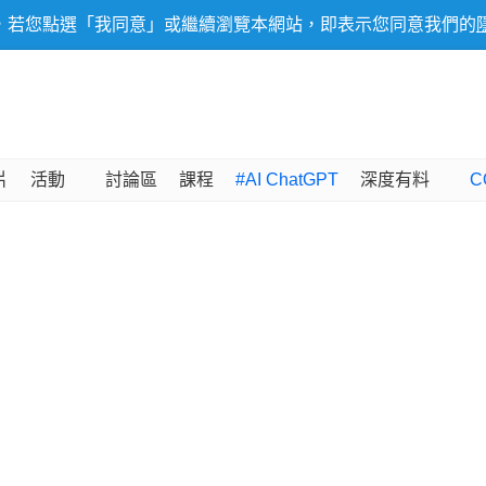
，若您點選「我同意」或繼續瀏覽本網站，即表示您同意我們的
片
活動
討論區
課程
#AI ChatGPT
深度有料
C