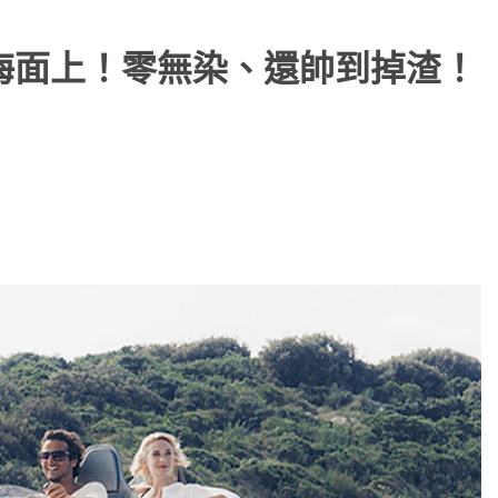
飛翔在海面上！零無染、還帥到掉渣！