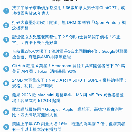
找了半輩子求助偵探都沒用！66歲加拿大男子靠ChatGPT，成
1
功找回失散50年家人
打破大廠墨水綁架！開源、無 DRM 限制的「Open Printer」概
2
念機亮相
記憶體漲太兇連老闆都怕了？SK海力士竟然認了價格「不正
3
常」：再漲下去不是好事
台積電2奈米太猛了！流片量是3奈米同期的4倍，Google與蘋果
4
搶首發、輝達與AMD排隊等產能
GitHub 狂攬 4 萬星！Headroom 開源工具幫開發者省下 70 萬
5
美元 API 費，Token 消耗暴降 92%
24GB 大容量來了！NVIDIA RTX 5070 Ti SUPER 爆料總整理：
6
規格、功耗、上市時間
蘋果 2026 款 Mac mini 規格爆料：M6 與 M5 Pro 異色搭檔登
7
場！容量或將 512GB 起跳
哪款導航最好用？Google、Apple、導航王、高德地圖實測對
8
比：四大導航實測懶人包
美國上半年 CD 銷量大增 16%：增速約為黑膠 7 倍，但購買者
9
有一半以上根本沒有播放器