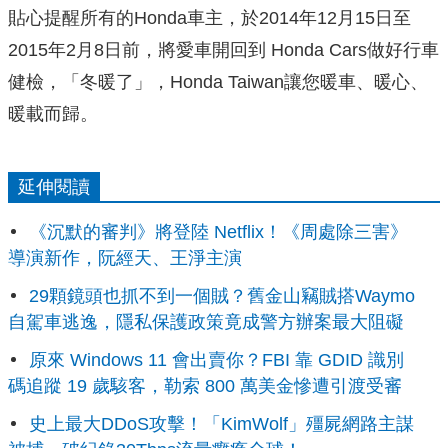
貼心提醒所有的Honda車主，於2014年12月15日至
2015年2月8日前，將愛車開回到 Honda Cars做好行車
健檢，「冬暖了」，Honda Taiwan讓您暖車、暖心、
暖載而歸。
延伸閱讀
《沉默的審判》將登陸 Netflix！《周處除三害》
導演新作，阮經天、王淨主演
29顆鏡頭也抓不到一個賊？舊金山竊賊搭Waymo
自駕車逃逸，隱私保護政策竟成警方辦案最大阻礙
原來 Windows 11 會出賣你？FBI 靠 GDID 識別
碼追蹤 19 歲駭客，勒索 800 萬美金慘遭引渡受審
史上最大DDoS攻擊！「KimWolf」殭屍網路主謀