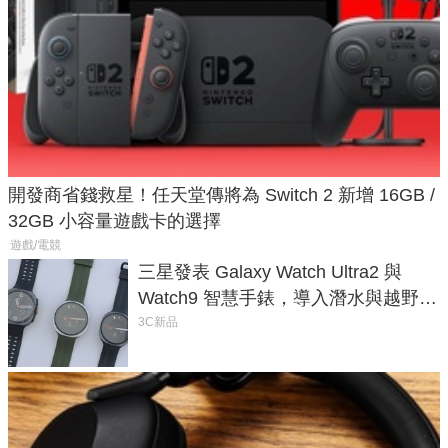
開發商省錢救星！任天堂傳將為 Switch 2 新增 16GB /
32GB 小容量遊戲卡的選擇
遊戲/電競
三星發表 Galaxy Watch Ultra2 與
Watch9 智慧手錶，導入潛水與越野跑
導航功能
3C新品