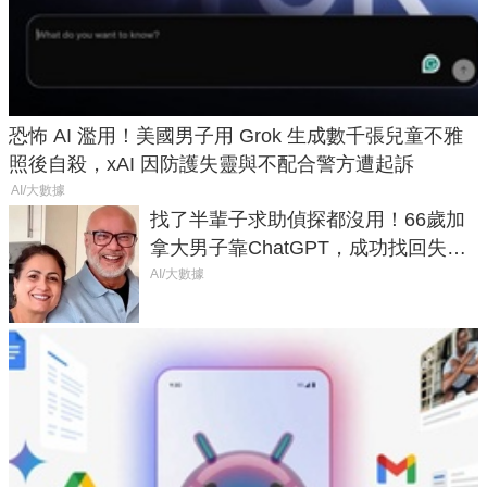
恐怖 AI 濫用！美國男子用 Grok 生成數千張兒童不雅
照後自殺，xAI 因防護失靈與不配合警方遭起訴
AI/大數據
找了半輩子求助偵探都沒用！66歲加
拿大男子靠ChatGPT，成功找回失散
50年家人
AI/大數據