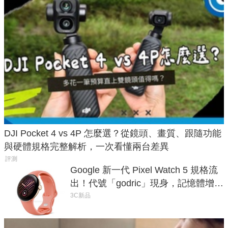
DJI Pocket 4 vs 4P 怎麼選？從鏡頭、畫質、跟隨功能
與硬體規格完整解析，一次看懂兩台差異
評測
Google 新一代 Pixel Watch 5 規格流
出！代號「godric」現身，記憶體增強
鎖定 AI 應用
3C新品