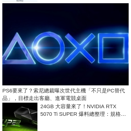
PS6要來了？索尼總裁曝次世代主機「不只是PC替代
品」，目標走出客廳、進軍電競桌面
24GB 大容量來了！NVIDIA RTX
5070 Ti SUPER 爆料總整理：規格、
功耗、上市時間