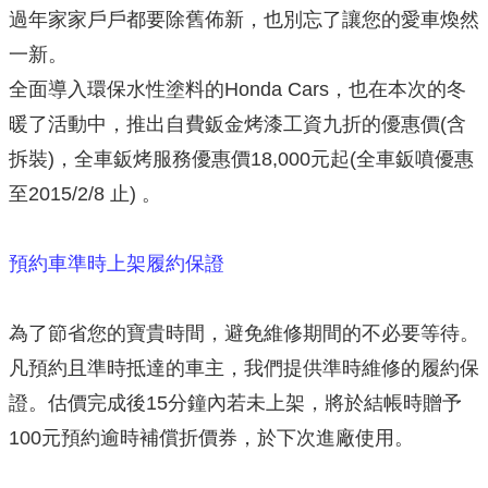
過年家家戶戶都要除舊佈新，也別忘了讓您的愛車煥然
一新。
全面導入環保水性塗料的Honda Cars，也在本次的冬
暖了活動中，推出自費鈑金烤漆工資九折的優惠價(含
拆裝)，全車鈑烤服務優惠價18,000元起(全車鈑噴優惠
至2015/2/8 止) 。
預約車準時上架履約保證
為了節省您的寶貴時間，避免維修期間的不必要等待。
凡預約且準時抵達的車主，我們提供準時維修的履約保
證。估價完成後15分鐘內若未上架，將於結帳時贈予
100元預約逾時補償折價券，於下次進廠使用。