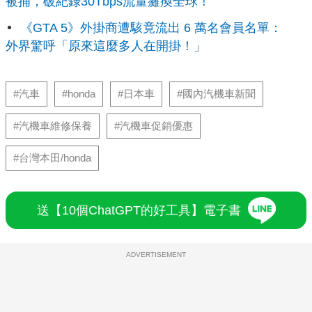
被捕，破紀錄30Tbps流量癱瘓全球！
《GTA 5》外掛商遭駭竟流出 6 萬名會員名單：
外界驚呼「原來這麼多人在開掛！」
#汽車
#honda
#日本車
#國內汽機車新聞
#汽機車維修保養
#汽機車促銷優惠
#台灣本田/honda
送【10個ChatGPT的好工具】電子書
ADVERTISEMENT