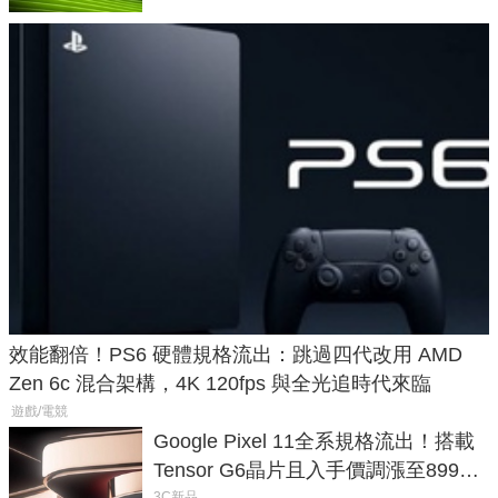
效能翻倍！PS6 硬體規格流出：跳過四代改用 AMD
Zen 6c 混合架構，4K 120fps 與全光追時代來臨
遊戲/電競
Google Pixel 11全系規格流出！搭載
Tensor G6晶片且入手價調漲至899美
3C新品