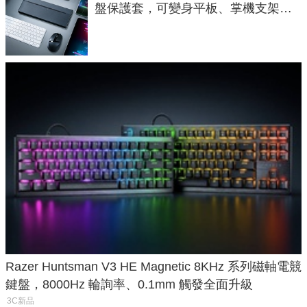
盤保護套，可變身平板、掌機支架，
售價 2,090 元
Razer Huntsman V3 HE Magnetic 8KHz 系列磁軸電競
鍵盤，8000Hz 輪詢率、0.1mm 觸發全面升級
3C新品