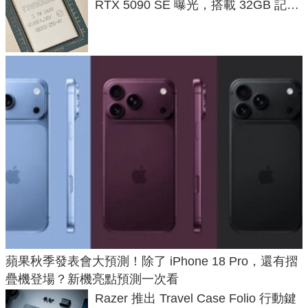
RTX 5090 SE 曝光，搭載 32GB 記憶
體
蘋果秋季發表會大預測！除了 iPhone 18 Pro，還有摺
疊機登場？新機亮點預測一次看
Razer 推出 Travel Case Folio 行動鍵