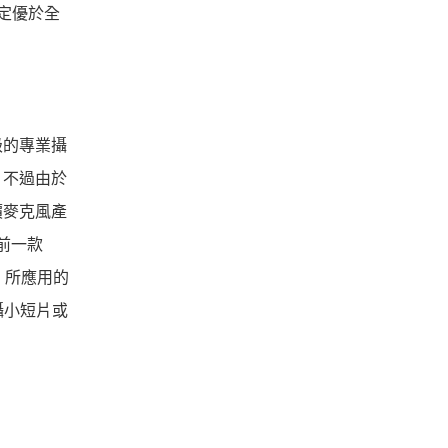
一定優於全
級的專業攝
，不過由於
價麥克風產
前一款
，所應用的
攝小短片或