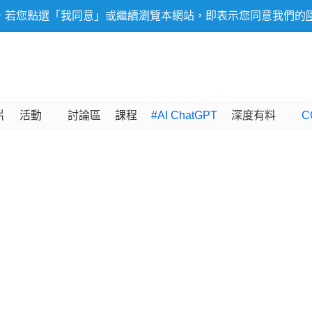
，若您點選「我同意」或繼續瀏覽本網站，即表示您同意我們的
片
活動
討論區
課程
#AI ChatGPT
深度有料
C