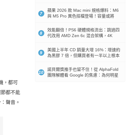
Token 消耗暴降 92%
蘋果 2026 款 Mac mini 規格爆料：M6
7
與 M5 Pro 異色搭檔登場！容量或將
512GB 起跳
效能翻倍！PS6 硬體規格流出：跳過四
8
代改用 AMD Zen 6c 混合架構，4K
120fps 與全光追時代來臨
美國上半年 CD 銷量大增 16%：增速約
9
為黑膠 7 倍，但購買者有一半以上根本
沒有播放器
諾貝爾獎推手也留不住！從 AlphaFold
10
團隊解體看 Google 的焦慮：為何明星
實驗室要為 Gemini 讓路？
機，都可
環節都不能
分：聲音。