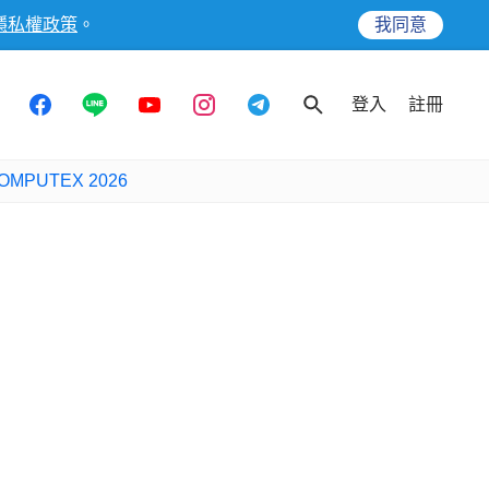
隱私權政策
。
我同意
登入
註冊
OMPUTEX 2026