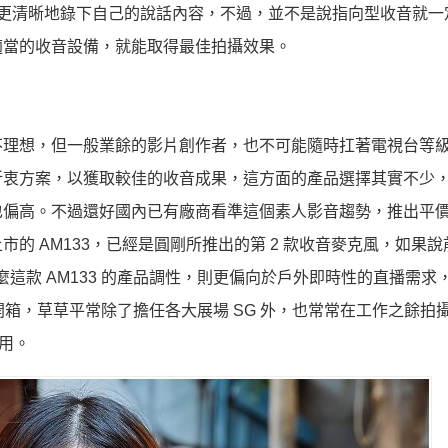
式顯然有助於更清晰地錄下自己的說話內容，不過，並不是說指向型收音就
適當的收音設備，就能取得最佳拍攝效果。
不理想，但一般業餘的影片創作者，也不可能隨時扛著電視台等
折衷方案，以獲取較佳的收音成果，這方面的產品選擇其實不少
也偏高。不過還好國內已有廠商看準這個素人影音趨勢，推出平
的 AM133，已經是圓剛所推出的第 2 款收音麥克風，如果說
麼這款 AM133 的產品調性，則更偏向於戶外即時性的直播需求
開箱，草草平常除了擔任各大展場 SG 外，也常常在工作之餘拍
實用。