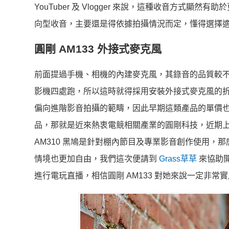
YouTuber 及 Vlogger 來說，這種收音方
向型收音，主要還是得依據拍攝情況而定，懂得選擇
圓剛 AM133 外接式麥克風
前面提過手機、相機的內建麥克風，其錄音的品質較
影機四處跑，所以這時就得採用安裝外接式麥克風的
偏向進階影音拍攝的範疇，因此早期這類產品的單價
品，那就是近來熱衷電競相關產業的圓剛科技，近期上市
AM310 黑鳩是針對棚內節目及專業影音創作使用，那
情境也更加自由，我們這次便請到
Grass草草
來協助
進行電玩直播，相信圓剛 AM133 對她來說一定非常