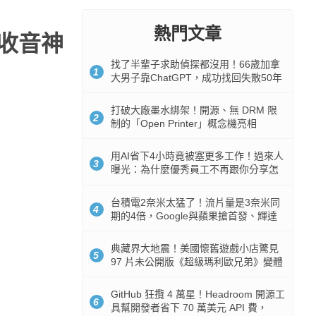
熱門文章
域收音神
找了半輩子求助偵探都沒用！66歲加拿
1
大男子靠ChatGPT，成功找回失散50年
家人
打破大廠墨水綁架！開源、無 DRM 限
2
制的「Open Printer」概念機亮相
用AI省下4小時竟被塞更多工作！過來人
3
曝光：為什麼優秀員工不再跟你分享怎
麼使用AI
台積電2奈米太猛了！流片量是3奈米同
4
期的4倍，Google與蘋果搶首發、輝達
與AMD排隊等產能
典藏界大地震！美國懷舊遊戲小店驚見
5
97 片未公開版《超級瑪利歐兄弟》變體
任天堂卡帶
GitHub 狂攬 4 萬星！Headroom 開源工
6
具幫開發者省下 70 萬美元 API 費，