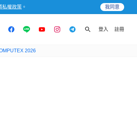
隱私權政策
。
我同意
登入
註冊
OMPUTEX 2026