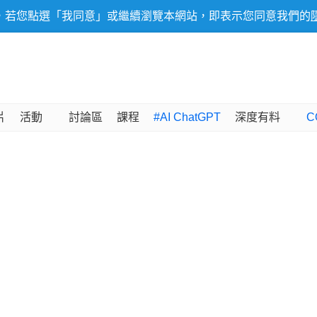
，若您點選「我同意」或繼續瀏覽本網站，即表示您同意我們的
片
活動
討論區
課程
#AI ChatGPT
深度有料
C