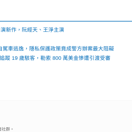
》導演新作，阮經天、王淨主演
o自駕車逃逸，隱私保護政策竟成警方辦案最大阻礙
識別碼追蹤 19 歲駭客，勒索 800 萬美金慘遭引渡受審
者社群。