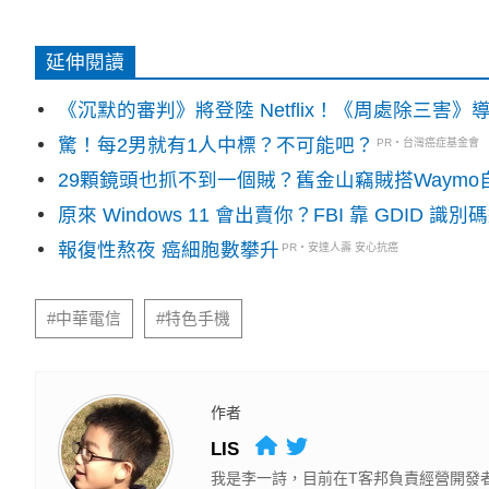
延伸閱讀
《沉默的審判》將登陸 Netflix！《周處除三害
驚！每2男就有1人中標？不可能吧？
PR・台灣癌症基金會
29顆鏡頭也抓不到一個賊？舊金山竊賊搭Waym
原來 Windows 11 會出賣你？FBI 靠 GDID 
報復性熬夜 癌細胞數攀升
PR・安達人壽 安心抗癌
#中華電信
#特色手機
作者
LIS
我是李一詩，目前在T客邦負責經營開發