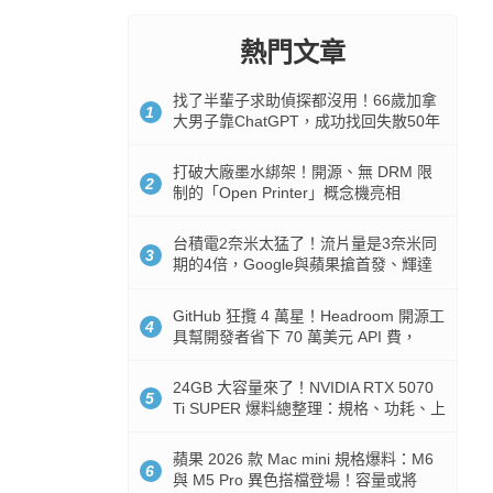
熱門文章
找了半輩子求助偵探都沒用！66歲加拿
1
大男子靠ChatGPT，成功找回失散50年
家人
打破大廠墨水綁架！開源、無 DRM 限
2
制的「Open Printer」概念機亮相
台積電2奈米太猛了！流片量是3奈米同
3
期的4倍，Google與蘋果搶首發、輝達
與AMD排隊等產能
GitHub 狂攬 4 萬星！Headroom 開源工
4
具幫開發者省下 70 萬美元 API 費，
Token 消耗暴降 92%
24GB 大容量來了！NVIDIA RTX 5070
5
Ti SUPER 爆料總整理：規格、功耗、上
市時間
蘋果 2026 款 Mac mini 規格爆料：M6
6
與 M5 Pro 異色搭檔登場！容量或將