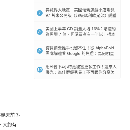
512GB 起跳
典藏界大地震！美國懷舊遊戲小店驚見
7
97 片未公開版《超級瑪利歐兄弟》變體
任天堂卡帶
美國上半年 CD 銷量大增 16%：增速約
8
為黑膠 7 倍，但購買者有一半以上根本
沒有播放器
諾貝爾獎推手也留不住！從 AlphaFold
9
團隊解體看 Google 的焦慮：為何明星
實驗室要為 Gemini 讓路？
用AI省下4小時竟被塞更多工作！過來人
10
曝光：為什麼優秀員工不再跟你分享怎
麼使用AI
天前 7-
，大約有