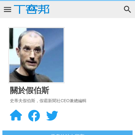
關於假伯斯
史蒂夫假伯斯，假霸新聞社CEO兼總編輯