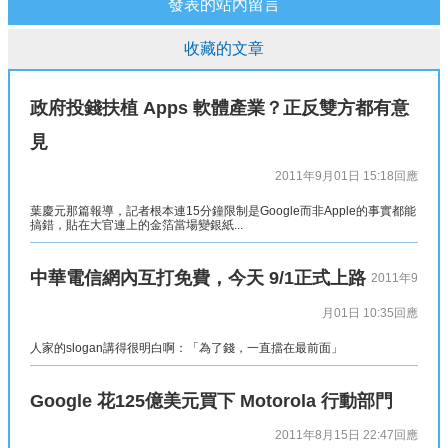
發表的站內留言
收藏的文章
政府投錢扶植 Apps 軟體產業？正反雙方都有意
見
2011年9月01日 15:18
回應
葉慶元那篇報導，記者根本連15分鐘限制是Google而非Apple的事實都能
搞錯，貼在大官連上的金箔當場變銀紙...
中華電信網內互打免費，今天 9/1正式上路
2011年9
月01日 10:35
回應
人家的slogan講得很明白啊：「為了錢，一直擋在最前面」
Google 花125億美元買下 Motorola 行動部門
2011年8月15日 22:47
回應