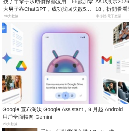
找了半輩子求助偵探都沒用！66歲加拿
Asus展示2026年
大男子靠ChatGPT，成功找回失散50
18，拆開看看
年家人
AI/大數據
半導體/電子產業
Google 宣布淘汰 Google Assistant，9 月起 Android
用戶全面轉向 Gemini
AI/大數據