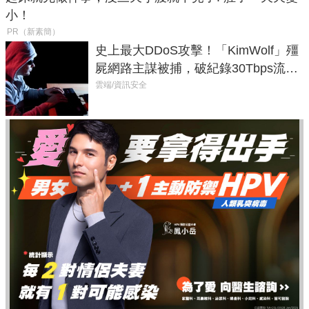
小！
PR（新素簡）
史上最大DDoS攻擊！「KimWolf」殭
屍網路主謀被捕，破紀錄30Tbps流量
癱瘓全球！
雲端/資訊安全