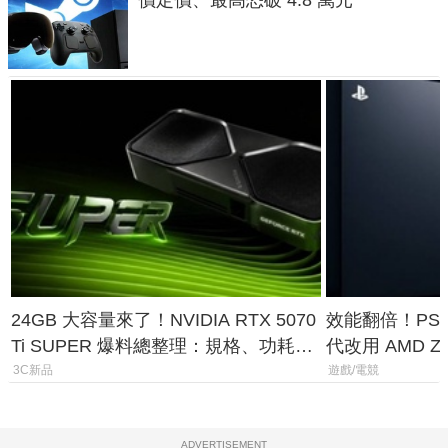
24GB 大容量來了！NVIDIA RTX 5070
效能翻倍！PS
Ti SUPER 爆料總整理：規格、功耗、
代改用 AMD Z
上市時間
120fps 與全
3C新品
遊戲/電競
ADVERTISEMENT