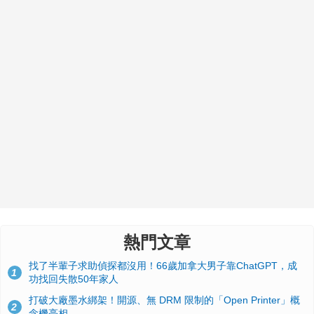
熱門文章
找了半輩子求助偵探都沒用！66歲加拿大男子靠ChatGPT，成
1
功找回失散50年家人
打破大廠墨水綁架！開源、無 DRM 限制的「Open Printer」概
2
念機亮相