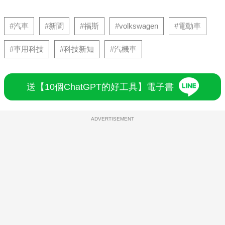
#汽車
#新聞
#福斯
#volkswagen
#電動車
#車用科技
#科技新知
#汽機車
送【10個ChatGPT的好工具】電子書
ADVERTISEMENT