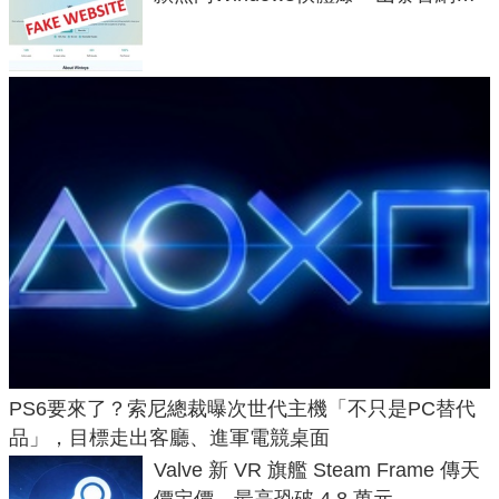
危機
PS6要來了？索尼總裁曝次世代主機「不只是PC替代
品」，目標走出客廳、進軍電競桌面
Valve 新 VR 旗艦 Steam Frame 傳天
價定價、最高恐破 4.8 萬元