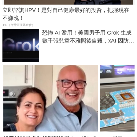
立即諮詢HPV！是對自己健康最好的投資，把握現在
不嫌晚！
PR（台灣癌症基金會）
恐怖 AI 濫用！美國男子用 Grok 生成
數千張兒童不雅照後自殺，xAI 因防護
失靈與不配合警方遭起訴