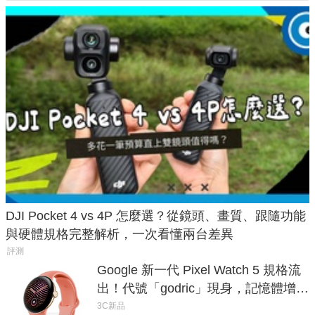
DJI Pocket 4 vs 4P 怎麼選？從鏡頭、畫質、跟隨功能
與硬體規格完整解析，一次看懂兩台差異
評測
Google 新一代 Pixel Watch 5 規格流
出！代號「godric」現身，記憶體增強
鎖定 AI 應用
3C新品