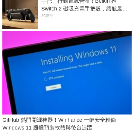
手把、行動電源合體！Belkin 推
Switch 2 磁吸充電手把殼，續航最高
延長 1.5 倍
3C新品
GitHub 熱門開源神器！Winhance 一鍵安全精簡
Windows 11 臃腫預裝軟體與後台追蹤