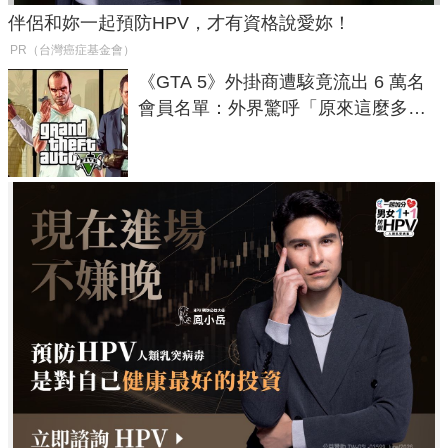
伴侶和妳一起預防HPV，才有資格說愛妳！
PR（台灣癌症基金會）
《GTA 5》外掛商遭駭竟流出 6 萬名
會員名單：外界驚呼「原來這麼多人
在開掛！」