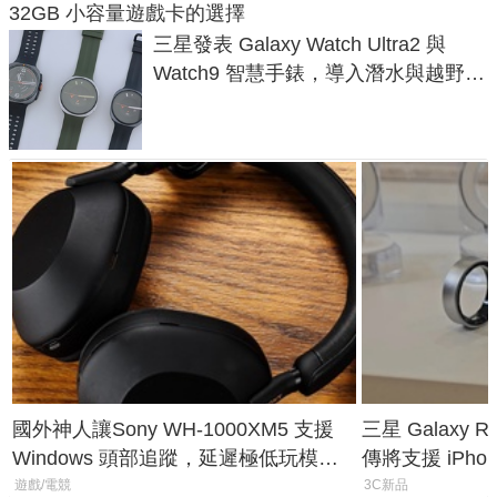
32GB 小容量遊戲卡的選擇
三星發表 Galaxy Watch Ultra2 與
Watch9 智慧手錶，導入潛水與越野跑
導航功能
國外神人讓Sony WH-1000XM5 支援
三星 Galaxy 
Windows 頭部追蹤，延遲極低玩模擬
傳將支援 iPho
飛行超有感
慧家電連動功
遊戲/電競
3C新品