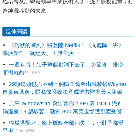
地培養及訓練電動車專業技術人才，提升服務能量，打
造純電移動的未來。
延伸閱讀
《沉默的審判》將登陸 Netflix！《周處除三害》
導演新作，阮經天、王淨主演
一週有感！肚子整個都消下去了！免節食，排空
順暢就夠
PR・新素簡
29顆鏡頭也抓不到一個賊？舊金山竊賊搭Waymo
自駕車逃逸，隱私保護政策竟成警方辦案最大阻礙
原來 Windows 11 會出賣你？FBI 靠 GDID 識別
碼追蹤 19 歲駭客，勒索 800 萬美金慘遭引渡受審
檸檬搭配它，臉上斑點全部消失了，小肚子都變
平坦了
PR・新素簡