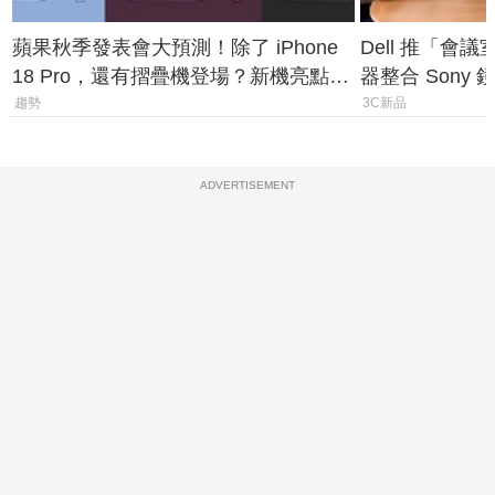
蘋果秋季發表會大預測！除了 iPhone
Dell 推「會
18 Pro，還有摺疊機登場？新機亮點預
器整合 Sony
測一次看
條 USB-C 就
趨勢
3C新品
ADVERTISEMENT