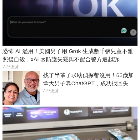
恐怖 AI 濫用！美國男子用 Grok 生成數千張兒童不雅
照後自殺，xAI 因防護失靈與不配合警方遭起訴
AI/大數據
找了半輩子求助偵探都沒用！66歲加
拿大男子靠ChatGPT，成功找回失散
50年家人
AI/大數據