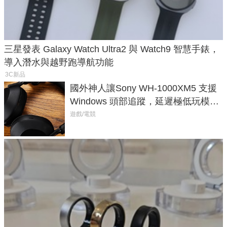
三星發表 Galaxy Watch Ultra2 與 Watch9 智慧手錶，
導入潛水與越野跑導航功能
3C新品
國外神人讓Sony WH-1000XM5 支援
Windows 頭部追蹤，延遲極低玩模擬
飛行超有感
遊戲/電競