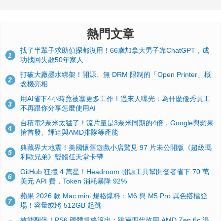
熱門文章
找了半輩子求助偵探都沒用！66歲加拿大男子靠ChatGPT，成
1
功找回失散50年家人
打破大廠墨水綁架！開源、無 DRM 限制的「Open Printer」概
2
念機亮相
用AI省下4小時竟被塞更多工作！過來人曝光：為什麼優秀員工
3
不再跟你分享怎麼使用AI
台積電2奈米太猛了！流片量是3奈米同期的4倍，Google與蘋果
4
搶首發、輝達與AMD排隊等產能
典藏界大地震！美國懷舊遊戲小店驚見 97 片未公開版《超級瑪
5
利歐兄弟》變體任天堂卡帶
GitHub 狂攬 4 萬星！Headroom 開源工具幫開發者省下 70 萬
6
美元 API 費，Token 消耗暴降 92%
蘋果 2026 款 Mac mini 規格爆料：M6 與 M5 Pro 異色搭檔登
7
場！容量或將 512GB 起跳
效能翻倍！PS6 硬體規格流出：跳過四代改用 AMD Zen 6c 混