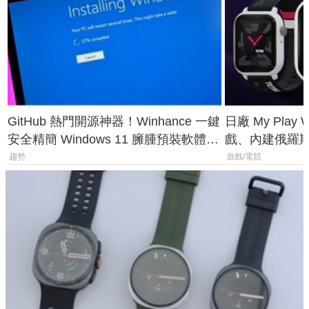
GitHub 熱門開源神器！Winhance 一鍵
日廠 My Play
安全精簡 Windows 11 臃腫預裝軟體與
戲、內建俄羅
後台追蹤
過竟然不能連
趨勢
遊戲/電競