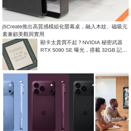
j5Create推出高質感模組化螢幕桌，融入木紋、磁吸元
素兼顧美觀與實用
顯卡太貴買不起？NVIDIA 秘密武器
RTX 5090 SE 曝光，搭載 32GB 記憶
體