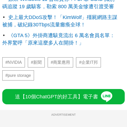
碼追蹤 19 歲駭客，勒索 800 萬美金慘遭引渡受審
史上最大DDoS攻擊！「KimWolf」殭屍網路主謀
被捕，破紀錄30Tbps流量癱瘓全球！
《GTA 5》外掛商遭駭竟流出 6 萬名會員名單：
外界驚呼「原來這麼多人在開掛！」
#NVIDIA
#新聞
#商業應用
#企業IT邦
#pure storage
送【10個ChatGPT的好工具】電子書
ADVERTISEMENT