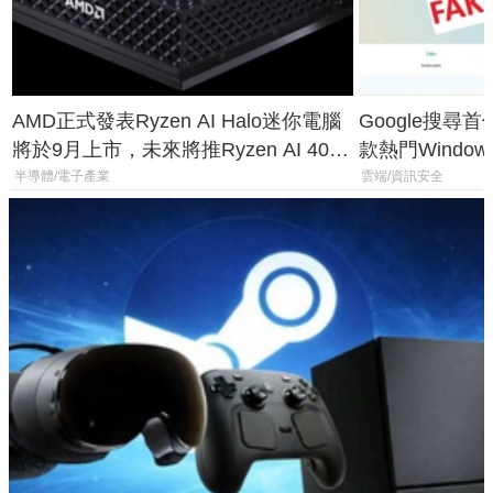
AMD正式發表Ryzen AI Halo迷你電腦
Google搜尋
將於9月上市，未來將推Ryzen AI 400
款熱門Wind
Max系列處理器與對應升級版
機
半導體/電子產業
雲端/資訊安全