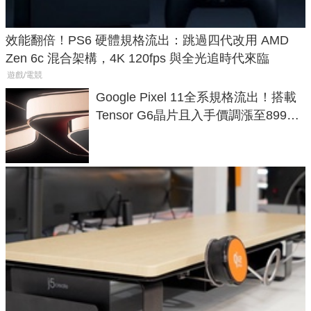
效能翻倍！PS6 硬體規格流出：跳過四代改用 AMD
Zen 6c 混合架構，4K 120fps 與全光追時代來臨
遊戲/電競
Google Pixel 11全系規格流出！搭載
Tensor G6晶片且入手價調漲至899美
元