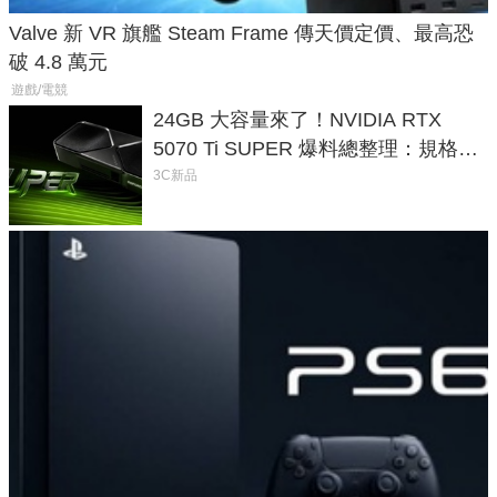
Valve 新 VR 旗艦 Steam Frame 傳天價定價、最高恐
破 4.8 萬元
遊戲/電競
24GB 大容量來了！NVIDIA RTX
5070 Ti SUPER 爆料總整理：規格、
功耗、上市時間
3C新品