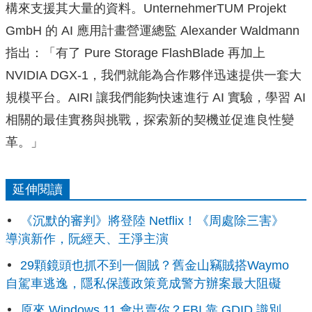
構來支援其大量的資料。UnternehmerTUM Projekt
GmbH 的 AI 應用計畫營運總監 Alexander Waldmann
指出：「有了 Pure Storage FlashBlade 再加上
NVIDIA DGX-1，我們就能為合作夥伴迅速提供一套大
規模平台。AIRI 讓我們能夠快速進行 AI 實驗，學習 AI
相關的最佳實務與挑戰，探索新的契機並促進良性變
革。」
延伸閱讀
《沉默的審判》將登陸 Netflix！《周處除三害》
導演新作，阮經天、王淨主演
29顆鏡頭也抓不到一個賊？舊金山竊賊搭Waymo
自駕車逃逸，隱私保護政策竟成警方辦案最大阻礙
原來 Windows 11 會出賣你？FBI 靠 GDID 識別