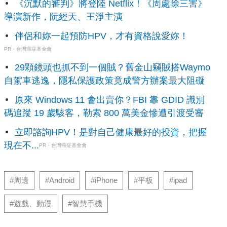
《沉默的審判》將登陸 Netflix！《周處除三害》
導演新作，阮經天、王淨主演
伴侶和妳一起預防HPV，才有資格說愛妳！
PR・台灣癌症基金會
29顆鏡頭也抓不到一個賊？舊金山竊賊搭Waymo
自駕車逃逸，隱私保護政策竟成警方辦案最大阻礙
原來 Windows 11 會出賣你？FBI 靠 GDID 識別
碼追蹤 19 歲駭客，勒索 800 萬美金慘遭引渡受審
立即諮詢HPV！是對自己健康最好的投資，把握
現在不...
PR・台灣癌症基金會
#周邊
#Android
#iPhone
#平板
#ipad
#遊戲、動漫
#智慧手機