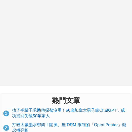
熱門文章
找了半輩子求助偵探都沒用！66歲加拿大男子靠ChatGPT，成
1
功找回失散50年家人
打破大廠墨水綁架！開源、無 DRM 限制的「Open Printer」概
2
念機亮相