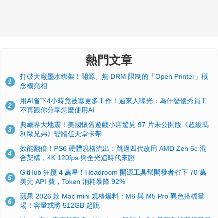
熱門文章
打破大廠墨水綁架！開源、無 DRM 限制的「Open Printer」概
1
念機亮相
用AI省下4小時竟被塞更多工作！過來人曝光：為什麼優秀員工
2
不再跟你分享怎麼使用AI
典藏界大地震！美國懷舊遊戲小店驚見 97 片未公開版《超級瑪
3
利歐兄弟》變體任天堂卡帶
效能翻倍！PS6 硬體規格流出：跳過四代改用 AMD Zen 6c 混
4
合架構，4K 120fps 與全光追時代來臨
GitHub 狂攬 4 萬星！Headroom 開源工具幫開發者省下 70 萬
5
美元 API 費，Token 消耗暴降 92%
蘋果 2026 款 Mac mini 規格爆料：M6 與 M5 Pro 異色搭檔登
6
場！容量或將 512GB 起跳