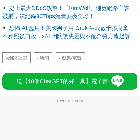
史上最大DDoS攻擊！「KimWolf」殭屍網路主謀
被捕，破紀錄30Tbps流量癱瘓全球！
恐怖 AI 濫用！美國男子用 Grok 生成數千張兒童
不雅照後自殺，xAI 因防護失靈與不配合警方遭起訴
#網路話題
#新聞
#遊戲/電競
送【10個ChatGPT的好工具】電子書
ADVERTISEMENT