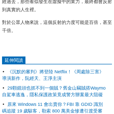
經過去，那些看似發生在虛擬中的業力，最終都會反射
到真實的人生裡。
對於公眾人物來說，這個反射的力度可能是百倍，甚至
千倍。
延伸閱讀
《沉默的審判》將登陸 Netflix！《周處除三害》
導演新作，阮經天、王淨主演
29顆鏡頭也抓不到一個賊？舊金山竊賊搭Waymo
自駕車逃逸，隱私保護政策竟成警方辦案最大阻礙
原來 Windows 11 會出賣你？FBI 靠 GDID 識別
碼追蹤 19 歲駭客，勒索 800 萬美金慘遭引渡受審