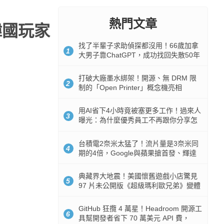
熱門文章
韓國玩家
找了半輩子求助偵探都沒用！66歲加拿
1
大男子靠ChatGPT，成功找回失散50年
家人
打破大廠墨水綁架！開源、無 DRM 限
2
制的「Open Printer」概念機亮相
用AI省下4小時竟被塞更多工作！過來人
3
曝光：為什麼優秀員工不再跟你分享怎
麼使用AI
台積電2奈米太猛了！流片量是3奈米同
4
期的4倍，Google與蘋果搶首發、輝達
與AMD排隊等產能
典藏界大地震！美國懷舊遊戲小店驚見
5
97 片未公開版《超級瑪利歐兄弟》變體
任天堂卡帶
GitHub 狂攬 4 萬星！Headroom 開源工
6
具幫開發者省下 70 萬美元 API 費，