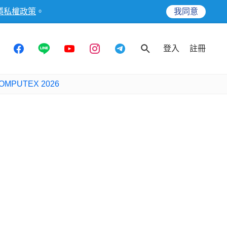
隱私權政策
。
我同意
登入
註冊
OMPUTEX 2026