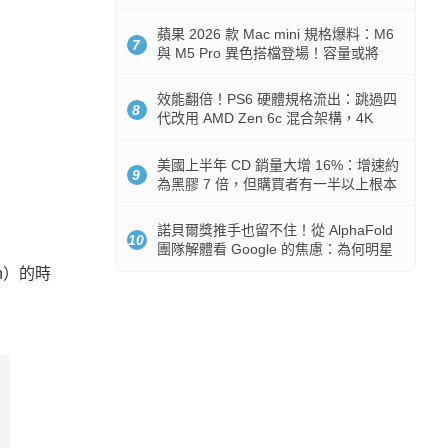
Token 消耗暴降 92%
蘋果 2026 款 Mac mini 規格爆料：M6
7
與 M5 Pro 異色搭檔登場！容量或將
512GB 起跳
效能翻倍！PS6 硬體規格流出：跳過四
8
代改用 AMD Zen 6c 混合架構，4K
120fps 與全光追時代來臨
美國上半年 CD 銷量大增 16%：增速約
9
為黑膠 7 倍，但購買者有一半以上根本
沒有播放器
諾貝爾獎推手也留不住！從 AlphaFold
10
團隊解體看 Google 的焦慮：為何明星
實驗室要為 Gemini 讓路？
an）的時