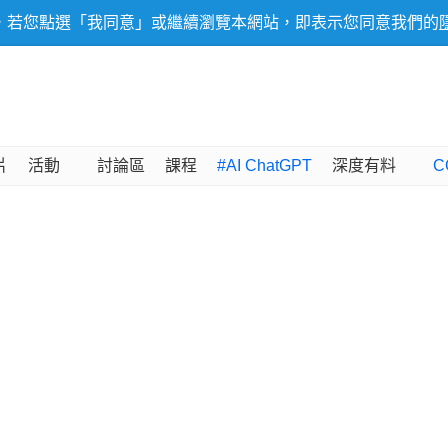
，若您點選「我同意」或繼續瀏覽本網站，即表示您同意我們的
片
活動
討論區
課程
#AI ChatGPT
深度有料
C