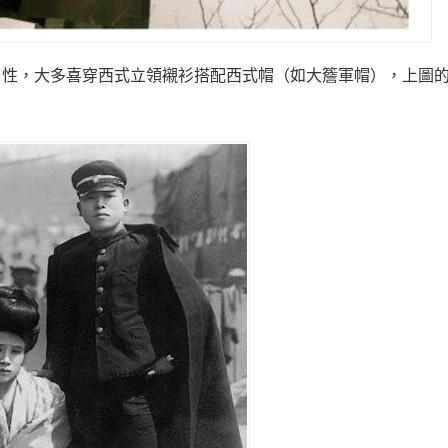
輕男性，大多喜穿西式立領襯衫搭配西式帽（如大簷軍帽），上圖的F