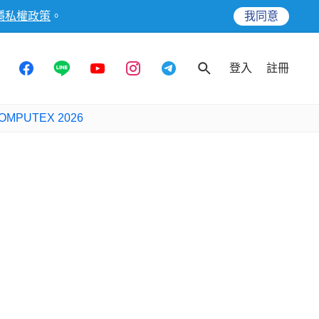
隱私權政策
。
我同意
登入
註冊
OMPUTEX 2026