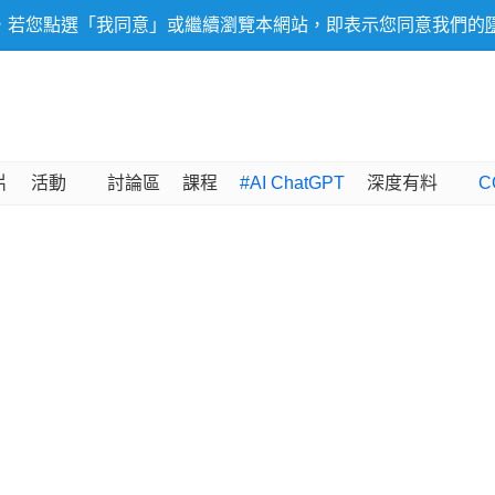
，若您點選「我同意」或繼續瀏覽本網站，即表示您同意我們的
片
活動
討論區
課程
#AI ChatGPT
深度有料
C