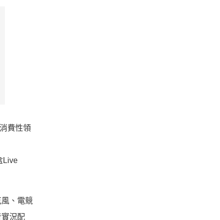
在消費性領
ive
克風、電競
音實況配