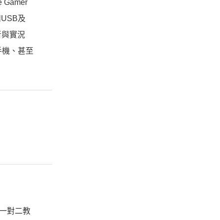
amer
USB及
者與實況
手機、甚至
、一對二教