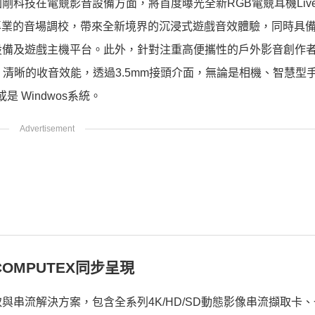
技在電競影音設備方面，將首度曝光全新RGB電競耳機Live G
繞音效與專業的音場調校，帶來全新境界的沉浸式遊戲音效體驗，同時具備
音設備及遊戲主機平台。此外，針對注重高便攜性的戶外影音創作
)，清晰的收音效能，透過3.5mm接頭介面，無論是相機、智慧型
是 Windwos系統。
OMPUTEX同步呈現
串流解決方案，包含全系列4K/HD/SD動態影像串流擷取卡