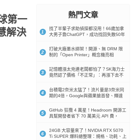
熱門文章
全球第一
找了半輩子求助偵探都沒用！66歲加拿
智慧解決
1
大男子靠ChatGPT，成功找回失散50年
家人
打破大廠墨水綁架！開源、無 DRM 限
2
制的「Open Printer」概念機亮相
記憶體漲太兇連老闆都怕了？SK海力士
3
竟然認了價格「不正常」：再漲下去不
是好事
台積電2奈米太猛了！流片量是3奈米同
4
期的4倍，Google與蘋果搶首發、輝達
與AMD排隊等產能
GitHub 狂攬 4 萬星！Headroom 開源工
5
具幫開發者省下 70 萬美元 API 費，
Token 消耗暴降 92%
24GB 大容量來了！NVIDIA RTX 5070
6
Ti SUPER 爆料總整理：規格、功耗、上