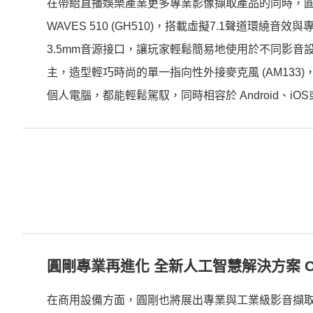
在帶給直播娛樂產業更多專業影像擷取產品的同時，圓剛科
WAVES 510 (GH510)，搭載虛擬7.1聲道環
3.5mm音源接口，讓玩家輕鬆簡易地使用於不同影
主，造型輕巧時尚的單一指向性外接麥克風 (AM133
個人電腦，都能輕鬆駕馭，同時相容於 Android、iOS或
圓剛專業再進化 全新人工智慧解決方案 C
在商用設備方面，圓剛也將展出專業與工業級影音擷取與