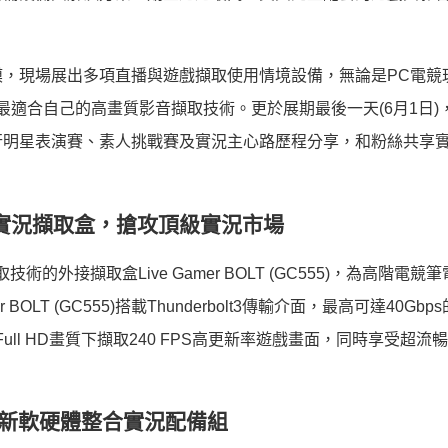
，現場展出多項直播與遊戲擷取使用情境設備，無論是PC電競
驗最適合自己的高畫質影音擷取技術。更於展期最後一天(6月1日)
行明星表演賽、素人挑戰賽及實況主心路歷程分享，和粉絲共享
外接實況擷取盒，搶攻頂級實況市場
的外接擷取盒Live Gamer BOLT (GC555)，為高階電競
LT (GC555)搭載Thunderbolt3傳輸介面，最高可達40Gbp
ull HD畫質下擷取240 FPS高更新率遊戲畫面，同時享受超流
新軟硬體整合實況配備組