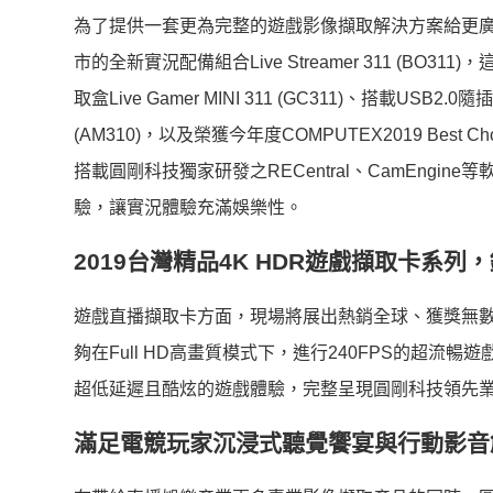
為了提供一套更為完整的遊戲影像擷取解決方案給更廣
市的全新實況配備組合Live Streamer 311 (B
取盒Live Gamer MINI 311 (GC311)、搭載US
(AM310)，以及榮獲今年度COMPUTEX2019 Best Cho
搭載圓剛科技獨家研發之RECentral、CamEng
驗，讓實況體驗充滿娛樂性。
2019
台灣精品
4K HDR
遊戲擷取卡系列，
遊戲直播擷取卡方面，現場將展出熱銷全球、獲獎無數的LG
夠在Full HD高畫質模式下，進行240FPS的超
超低延遲且酷炫的遊戲體驗，完整呈現圓剛科技領先
滿足電競玩家沉浸式聽覺饗宴與行動影音