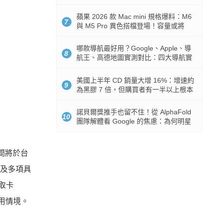
市時間
蘋果 2026 款 Mac mini 規格爆料：M6
7
與 M5 Pro 異色搭檔登場！容量或將
512GB 起跳
哪款導航最好用？Google、Apple、導
8
航王、高德地圖實測對比：四大導航實
測懶人包
美國上半年 CD 銷量大增 16%：增速約
9
為黑膠 7 倍，但購買者有一半以上根本
沒有播放器
諾貝爾獎推手也留不住！從 AlphaFold
10
團隊解體看 Google 的焦慮：為何明星
實驗室要為 Gemini 讓路？
期間將於台
盒及多項具
擷取卡
用情境。