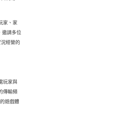
玩家、家
，邀請多位
實況經營的
筆電玩家與
s的傳輸頻
暢的遊戲體