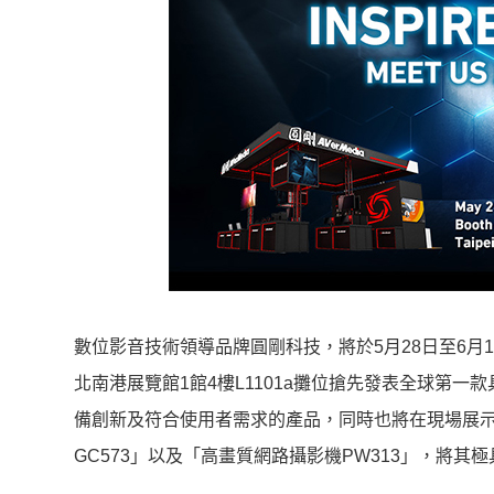
數位影音技術領導品牌圓剛科技，將於5月28日至6月1日參
北南港展覽館1館4樓L1101a攤位搶先發表全球第一款具
備創新及符合使用者需求的產品，同時也將在現場展示剛榮獲COM
GC573」以及「高畫質網路攝影機PW313」，將