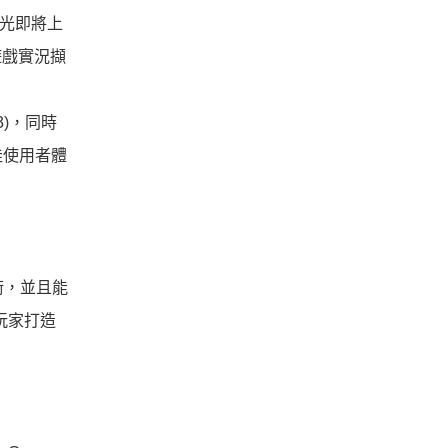
曝光即將上
動遊戲實況擷
13)，同時
佳使用者體
術，並且能
玩家打造