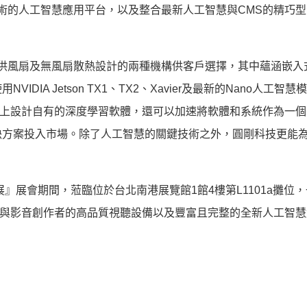
新散熱技術的人工智慧應用平台，以及整合最新人工智慧與CMS的精巧
，同時提供風扇及無風扇散熱設計的兩種機構供客戶選擇，其中蘊涵嵌
IA Jetson TX1、TX2、Xavier及最新的Nano人工智
在該系統上設計自有的深度學習軟體，還可以加速將軟體和系統作為一
決方案投入市場。除了人工智慧的關鍵技術之外，圓剛科技更能
』展會期間，蒞臨位於台北南港展覽館1館4樓第L1101a攤位
玩家與影音創作者的高品質視聽設備以及豐富且完整的全新人工智