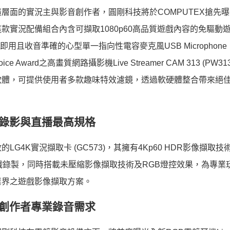
層面的實況主與影音創作者，圓剛科技將於COMPUTEX搶先
O311)，這款實況配備組合內含可擷取1080p60高品質遊戲內容的免驅
B2.0隨插即用且收音準確的心型單一指向性電容麥克風USB Microphone
ice Award之高畫質網路攝影機Live Streamer CAM 313 (PW3
ine等軟體，可提供使用者多款趣味特效濾鏡，透過軟硬體整合帶來絕
錄影與直播最高規格
4K實況擷取卡 (GC573)，其擁有4Kp60 HDR影像擷取技
流暢遊戲錄製，同時搭載未壓縮影像擷取技術及RGB燈控效果，為專業
業界之遊戲影像擷取方案。
創作者專業錄音需求