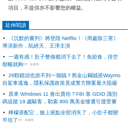
項目，不提供亦不影響您的權益。
延伸閱讀
《沉默的審判》將登陸 Netflix！《周處除三害》
導演新作，阮經天、王淨主演
一週有感！肚子整個都消下去了！免節食，排空
順暢就夠
PR・新素簡
29顆鏡頭也抓不到一個賊？舊金山竊賊搭Waymo
自駕車逃逸，隱私保護政策竟成警方辦案最大阻礙
原來 Windows 11 會出賣你？FBI 靠 GDID 識別
碼追蹤 19 歲駭客，勒索 800 萬美金慘遭引渡受審
檸檬搭配它，臉上斑點全部消失了，小肚子都變
平坦了
PR・新素簡