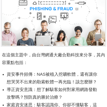
在這個主題中，由台灣網通大廠合勤科技來分享，其內
容重點包括：
資安事件頻傳：NAS被植入挖礦軟體，還有讓你
想哭哭不出來的勒索軟體一再光臨！該怎麼辦？
導正資安意識：想了解駭客如何對家用網路發動
攻擊嗎？預防真的勝於治療？
家庭資安迷思：駭客認識你、你卻不懂駭客，這