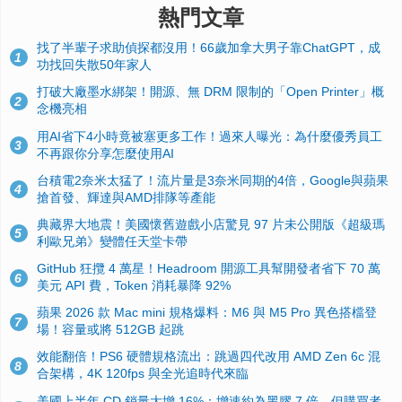
熱門文章
找了半輩子求助偵探都沒用！66歲加拿大男子靠ChatGPT，成
1
功找回失散50年家人
打破大廠墨水綁架！開源、無 DRM 限制的「Open Printer」概
2
念機亮相
用AI省下4小時竟被塞更多工作！過來人曝光：為什麼優秀員工
3
不再跟你分享怎麼使用AI
台積電2奈米太猛了！流片量是3奈米同期的4倍，Google與蘋果
4
搶首發、輝達與AMD排隊等產能
典藏界大地震！美國懷舊遊戲小店驚見 97 片未公開版《超級瑪
5
利歐兄弟》變體任天堂卡帶
GitHub 狂攬 4 萬星！Headroom 開源工具幫開發者省下 70 萬
6
美元 API 費，Token 消耗暴降 92%
蘋果 2026 款 Mac mini 規格爆料：M6 與 M5 Pro 異色搭檔登
7
場！容量或將 512GB 起跳
效能翻倍！PS6 硬體規格流出：跳過四代改用 AMD Zen 6c 混
8
合架構，4K 120fps 與全光追時代來臨
美國上半年 CD 銷量大增 16%：增速約為黑膠 7 倍，但購買者