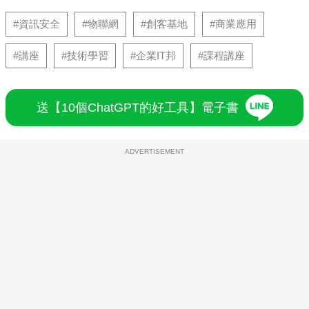
#資訊安全
#物聯網
#創客基地
#商業應用
#講座
#技術學習
#企業IT邦
#課程講座
送【10個ChatGPT的好工具】電子書
ADVERTISEMENT