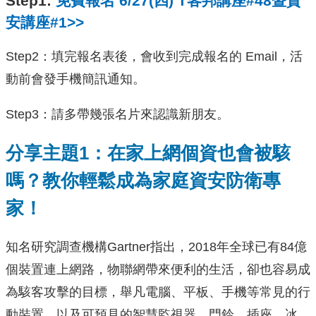
Step1:
免費報名 6/27(四) T客邦講座#48暨資
安講座#1>>
Step2：填完報名表後，會收到完成報名的 Email，活
動前會發手機簡訊通知。
Step3：請多帶幾張名片來認識新朋友。
分享主題1：在家上網個資也會被駭
嗎？教你輕鬆成為家庭資安防衛專
家！
知名研究調查機構Gartner指出，2018年全球已有84億
個裝置連上網路，物聯網帶來便利的生活，卻也容易成
為駭客攻擊的目標，舉凡電腦、平板、手機等常見的行
動裝置，以及可預見的智慧監視器、門鈴、插座、冰