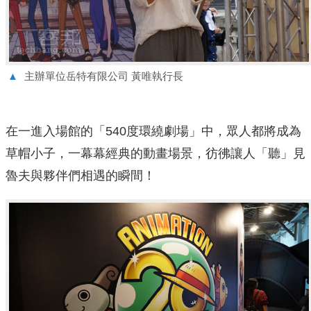
▲
主辦單位岳特有限公司 黃唯執行長
在一進入場館的「540度環繞劇場」中，眾人都將成為
草帽小子，一幕幕經典的動畫場景，彷彿讓人「聽」見
魯夫與夥伴們相遇的瞬間！