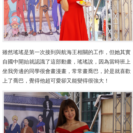
雖然瑤瑤是第一次接到與航海王相關的工作，但她其實
自國中開始就認識了這部動畫，瑤瑤說，因為當時班上
坐我旁邊的同學很會畫漫畫，常常畫喬巴，於是就喜歡
上了喬巴，覺得他超可愛卻又能變得很強大！