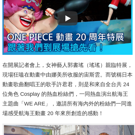
Play
在開展記者會上，女神藝人郭書瑤（瑤瑤）親臨特展，
現場狂嗑在動畫中由娜美所收服的宙斯雲。而號稱日本
動畫歌曲翻唱王的歌手許君君，則是和來自全台共 24
位角色 Cosplay 的熱血粉絲們，一同熱血演出航海王
主題曲「WE ARE」，邀請所有海內外的粉絲們一同進
場感受航海王動畫 20 年來所創造的感動！