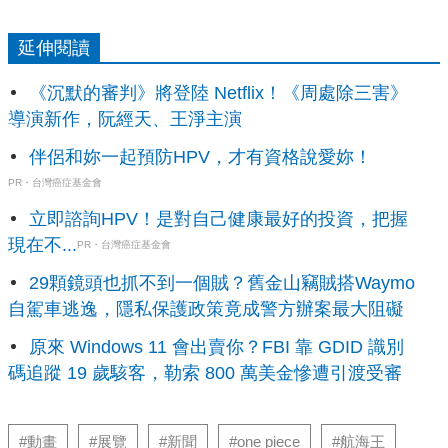
延伸閱讀
《沉默的審判》將登陸 Netflix！《周處除三害》
導演新作，阮經天、王淨主演
伴侶和妳一起預防HPV，才有資格說愛妳！
PR・台灣癌症基金會
立即諮詢HPV！是對自己健康最好的投資，把握
現在不...
PR・台灣癌症基金會
29顆鏡頭也抓不到一個賊？舊金山竊賊搭Waymo
自駕車逃逸，隱私保護政策竟成警方辦案最大阻礙
原來 Windows 11 會出賣你？FBI 靠 GDID 識別
碼追蹤 19 歲駭客，勒索 800 萬美金慘遭引渡受審
#動畫
#展覽
#新聞
#one piece
#航海王