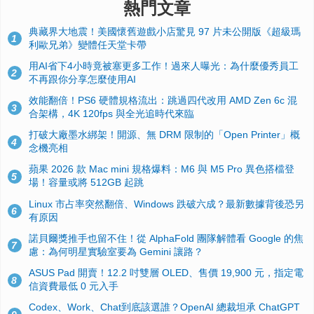
熱門文章
典藏界大地震！美國懷舊遊戲小店驚見 97 片未公開版《超級瑪
1
利歐兄弟》變體任天堂卡帶
用AI省下4小時竟被塞更多工作！過來人曝光：為什麼優秀員工
2
不再跟你分享怎麼使用AI
效能翻倍！PS6 硬體規格流出：跳過四代改用 AMD Zen 6c 混
3
合架構，4K 120fps 與全光追時代來臨
打破大廠墨水綁架！開源、無 DRM 限制的「Open Printer」概
4
念機亮相
蘋果 2026 款 Mac mini 規格爆料：M6 與 M5 Pro 異色搭檔登
5
場！容量或將 512GB 起跳
Linux 市占率突然翻倍、Windows 跌破六成？最新數據背後恐另
6
有原因
諾貝爾獎推手也留不住！從 AlphaFold 團隊解體看 Google 的焦
7
慮：為何明星實驗室要為 Gemini 讓路？
ASUS Pad 開賣！12.2 吋雙層 OLED、售價 19,900 元，指定電
8
信資費最低 0 元入手
Codex、Work、Chat到底該選誰？OpenAI 總裁坦承 ChatGPT