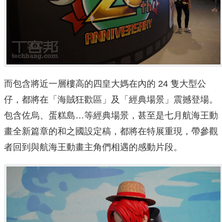
而包含將近一層樓高的四皇大媽在內的 24 隻大型公
仔，都將在「海賊狂歡區」及「經典場景」震撼登場。
包含佐烏、蛋糕島…等經典場景，甚至是七月航海王動
畫全新篇章的和之國設定稿，都將在特展重現，帶參觀
者回到與航海王動畫主角們相遇的感動片段。