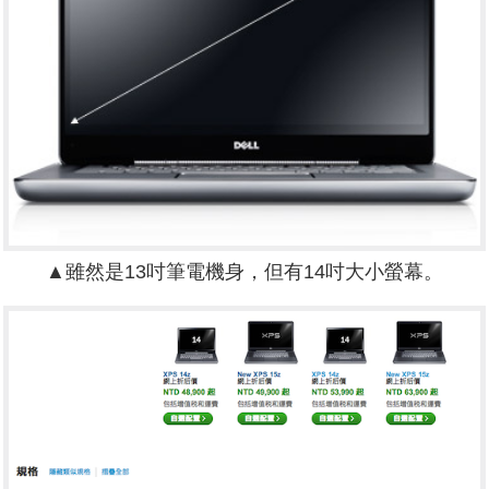
▲雖然是13吋筆電機身，但有14吋大小螢幕。