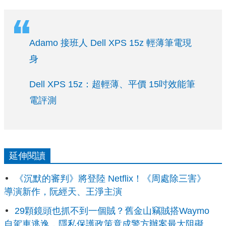
Adamo 接班人 Dell XPS 15z 輕薄筆電現
身
Dell XPS 15z：超輕薄、平價 15吋效能筆
電評測
延伸閱讀
《沉默的審判》將登陸 Netflix！《周處除三害》
導演新作，阮經天、王淨主演
29顆鏡頭也抓不到一個賊？舊金山竊賊搭Waymo
自駕車逃逸，隱私保護政策竟成警方辦案最大阻礙