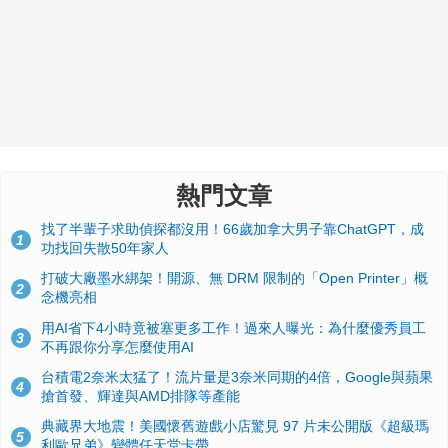
熱門文章
找了半輩子求助偵探都沒用！66歲加拿大男子靠ChatGPT，成
1
功找回失散50年家人
打破大廠墨水綁架！開源、無 DRM 限制的「Open Printer」概
2
念機亮相
用AI省下4小時竟被塞更多工作！過來人曝光：為什麼優秀員工
3
不再跟你分享怎麼使用AI
台積電2奈米太猛了！流片量是3奈米同期的4倍，Google與蘋果
4
搶首發、輝達與AMD排隊等產能
典藏界大地震！美國懷舊遊戲小店驚見 97 片未公開版《超級瑪
5
利歐兄弟》變體任天堂卡帶