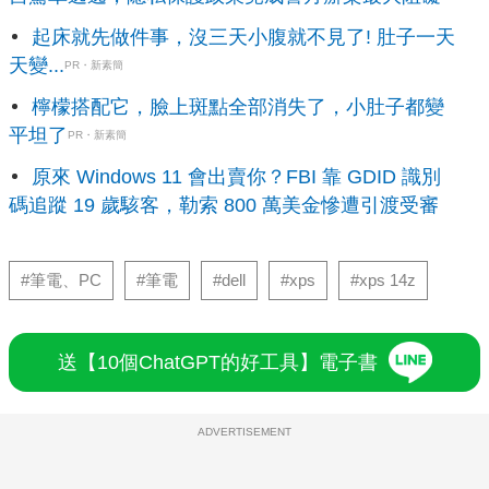
起床就先做件事，沒三天小腹就不見了! 肚子一天
天變...
PR・新素簡
檸檬搭配它，臉上斑點全部消失了，小肚子都變
平坦了
PR・新素簡
原來 Windows 11 會出賣你？FBI 靠 GDID 識別
碼追蹤 19 歲駭客，勒索 800 萬美金慘遭引渡受審
#筆電、PC
#筆電
#dell
#xps
#xps 14z
送【10個ChatGPT的好工具】電子書
ADVERTISEMENT