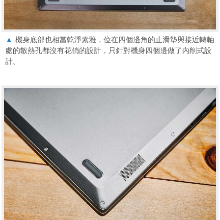
▲
機身底部也相當乾淨素雅，位在四個邊角的止滑墊與接近轉軸
處的散熱孔都沒有花俏的設計，只針對機身四個邊做了內削式設
計。