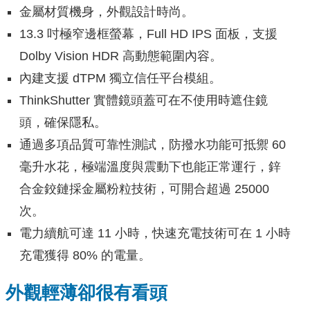
金屬材質機身，外觀設計時尚。
13.3 吋極窄邊框螢幕，Full HD IPS 面板，支援
Dolby Vision HDR 高動態範圍內容。
內建支援 dTPM 獨立信任平台模組。
ThinkShutter 實體鏡頭蓋可在不使用時遮住鏡
頭，確保隱私。
通過多項品質可靠性測試，防撥水功能可抵禦 60
毫升水花，極端溫度與震動下也能正常運行，鋅
合金鉸鏈採金屬粉粒技術，可開合超過 25000
次。
電力續航可達 11 小時，快速充電技術可在 1 小時
充電獲得 80% 的電量。
外觀輕薄卻很有看頭