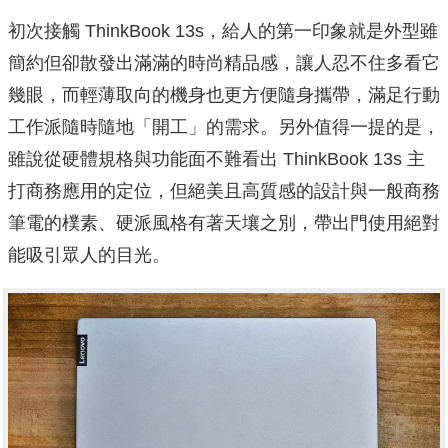
初次接觸 ThinkBook 13s，給人的第一印象就是外型雖
簡約但卻散發出滿滿的時尚精品感，讓人忍不住多看它
幾眼，而輕薄取向的機身也更方便隨身攜帶，滿足行動
工作派隨時隨地「開工」的需求。另外值得一提的是，
雖說從硬體規格與功能面不難看出 ThinkBook 13s 主
打商務應用的定位，但絕美且高質感的設計與一般商務
筆電的樸素、硬派風格有著天壤之別，帶出門使用絕對
能吸引眾人的目光。