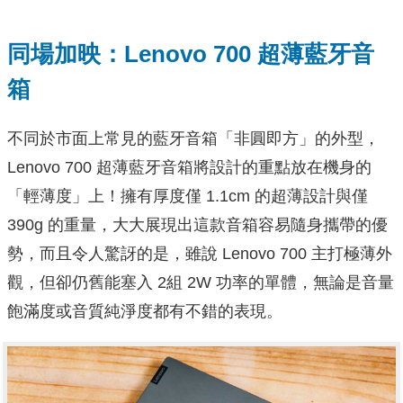
同場加映：Lenovo 700 超薄藍牙音
箱
不同於市面上常見的藍牙音箱「非圓即方」的外型，
Lenovo 700 超薄藍牙音箱將設計的重點放在機身的
「輕薄度」上！擁有厚度僅 1.1cm 的超薄設計與僅
390g 的重量，大大展現出這款音箱容易隨身攜帶的優
勢，而且令人驚訝的是，雖說 Lenovo 700 主打極薄外
觀，但卻仍舊能塞入 2組 2W 功率的單體，無論是音量
飽滿度或音質純淨度都有不錯的表現。