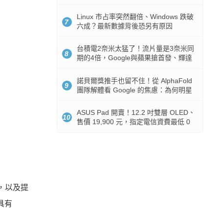
512GB 起跳
Linux 市占率突然翻倍、Windows 跌破
7
六成？最新數據背後恐另有原因
台積電2奈米太猛了！流片量是3奈米同
8
期的4倍，Google與蘋果搶首發、輝達
與AMD排隊等產能
諾貝爾獎推手也留不住！從 AlphaFold
9
團隊解體看 Google 的焦慮：為何明星
實驗室要為 Gemini 讓路？
ASUS Pad 開賣！12.2 吋雙層 OLED、
10
售價 19,900 元，指定電信資費最低 0
元入手
，以及提
也具有