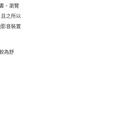
子書、瀏覽
。且之所以
他影音裝置
也較為舒