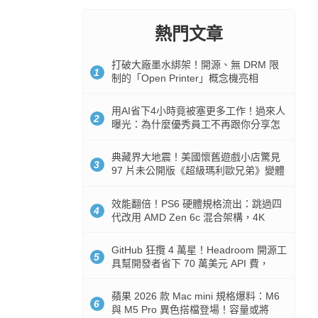
熱門文章
打破大廠墨水綁架！開源、無 DRM 限
1
制的「Open Printer」概念機亮相
用AI省下4小時竟被塞更多工作！過來人
2
曝光：為什麼優秀員工不再跟你分享怎
麼使用AI
典藏界大地震！美國懷舊遊戲小店驚見
3
97 片未公開版《超級瑪利歐兄弟》變體
任天堂卡帶
效能翻倍！PS6 硬體規格流出：跳過四
4
代改用 AMD Zen 6c 混合架構，4K
120fps 與全光追時代來臨
GitHub 狂攬 4 萬星！Headroom 開源工
5
具幫開發者省下 70 萬美元 API 費，
Token 消耗暴降 92%
蘋果 2026 款 Mac mini 規格爆料：M6
6
與 M5 Pro 異色搭檔登場！容量或將