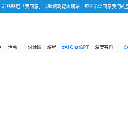
，若您點選「我同意」或繼續瀏覽本網站，即表示您同意我們的
片
活動
討論區
課程
#AI ChatGPT
深度有料
C