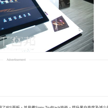
，採用了IPS面板，並具備Sony TruBlack技術，提升黑白亮度及減