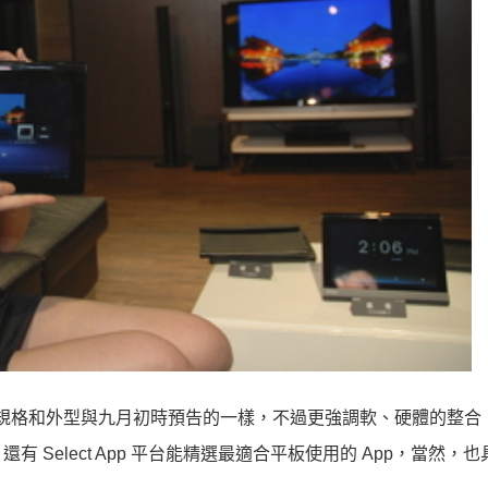
台了，規格和外型與九月初時預告的一樣，不過更強調軟、硬體的整合
，還有 Select App 平台能精選最適合平板使用的 App，當然，