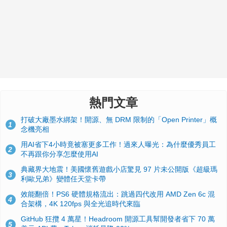
熱門文章
打破大廠墨水綁架！開源、無 DRM 限制的「Open Printer」概
1
念機亮相
用AI省下4小時竟被塞更多工作！過來人曝光：為什麼優秀員工
2
不再跟你分享怎麼使用AI
典藏界大地震！美國懷舊遊戲小店驚見 97 片未公開版《超級瑪
3
利歐兄弟》變體任天堂卡帶
效能翻倍！PS6 硬體規格流出：跳過四代改用 AMD Zen 6c 混
4
合架構，4K 120fps 與全光追時代來臨
GitHub 狂攬 4 萬星！Headroom 開源工具幫開發者省下 70 萬
5