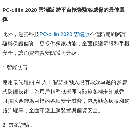
PC-cillin 2020
雲端版 跨平台抵禦駭客威脅的最佳選
擇
此外，趨勢科技
PC-cillin 2020 雲端版
不僅防範網路詐
騙與保護個資，更提供獨家功能，全面保護電腦和手機
安全，讓消費者資安防護再升級 :
1.智能防毒
：
運用最先進的 AI 人工智慧並融入現有成效卓越的多層
式防護技術，為用戶精準抵禦即時防範各種未知威脅，
阻擋以金錢為目標的各種安全威脅，包含勒索病毒和網
路詐騙等，全面守護上網裝置與個資安全。
2. 防範詐騙
: