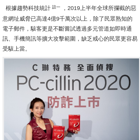
註一
根據趨勢科技統計
，2019上半年全球所攔截的惡
意網址威脅已高達4億9千萬次以上，除了民眾熟知的
電子郵件，駭客更是不斷嘗試透過多元管道如即時通
訊、手機簡訊等擴大攻擊範圍，缺乏戒心的民眾更容易
受駭上當。