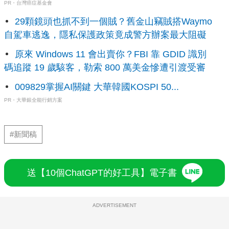
PR・台灣癌症基金會
29顆鏡頭也抓不到一個賊？舊金山竊賊搭Waymo
自駕車逃逸，隱私保護政策竟成警方辦案最大阻礙
原來 Windows 11 會出賣你？FBI 靠 GDID 識別
碼追蹤 19 歲駭客，勒索 800 萬美金慘遭引渡受審
009829掌握AI關鍵 大華韓國KOSPI 50...
PR・大華銀全能行銷方案
#新聞稿
送【10個ChatGPT的好工具】電子書
ADVERTISEMENT