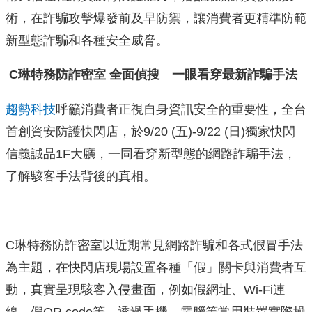
術，在詐騙攻擊爆發前及早防禦，讓消費者更精準防範
新型態詐騙和各種安全威脅。
C
琳特務防詐密室 全面偵搜 一眼看穿最新詐騙手法
趨勢科技
呼籲消費者正視自身資訊安全的重要性，全台
首創資安防護快閃店，於9/20 (五)-9/22 (日)獨家快閃
信義誠品1F大廳，一同看穿新型態的網路詐騙手法，
了解駭客手法背後的真相。
C琳特務防詐密室以近期常見網路詐騙和各式假冒手法
為主題，在快閃店現場設置各種「假」關卡與消費者互
動，真實呈現駭客入侵畫面，例如假網址、Wi-Fi連