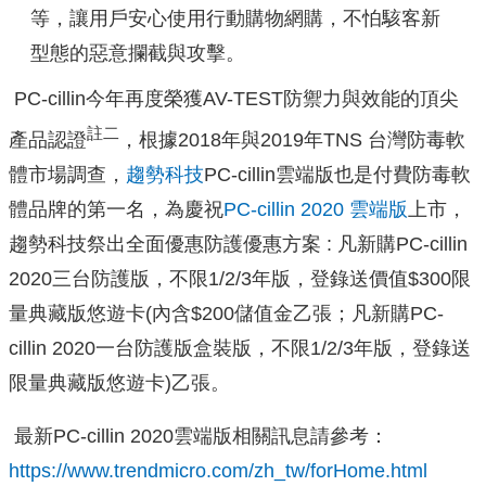
等，讓用戶安心使用行動購物網購，不怕駭客新
型態的惡意攔截與攻擊。
PC-cillin今年再度榮獲AV-TEST防禦力與效能的頂尖
註二
產品認證
，根據2018年與2019年TNS 台灣防毒軟
體市場調查，
趨勢科技
PC-cillin雲端版也是付費防毒軟
體品牌的第一名，為慶祝
PC-cillin 2020 雲端版
上市，
趨勢科技祭出全面優惠防護優惠方案 : 凡新購PC-cillin
2020三台防護版，不限1/2/3年版，登錄送價值$300限
量典藏版悠遊卡(內含$200儲值金乙張；凡新購PC-
cillin 2020一台防護版盒裝版，不限1/2/3年版，登錄送
限量典藏版悠遊卡)乙張。
最新PC-cillin 2020雲端版相關訊息請參考：
https://www.trendmicro.com/zh_tw/forHome.html