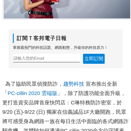
訂閱Ｔ客邦電子日報
掌握最熱門的科技話題、網路動態，升級你的科技原力！
立即訂閱
為了協助民眾偵搜防詐，
趨勢科技
宣布推出全新
「
PC-cillin 2020 雲端版
」，除了防護功能全面升級，
更打造資安品牌首座快閃店：C琳特務防詐密室，於
9/20 (五)-9/22 (日) 獨家在信義誠品1F大廳開跑，民眾
將可感受身為網路一族在每日生活中面臨的各式網路詐
騙危機，並體驗如何透過PC-cillin 2020全方位守護來