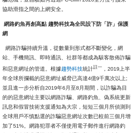
協助滑指之間的上網安全。
網路釣魚再創高點 趨勢科技為全民設下防「詐」保護
網
網路詐騙持續升溫，從數量到形式都不斷變化，網
站、手機簡訊、即時通訊、社群等都成為駭客散佈詐騙
註一
和惡意網址的管道。根據
趨勢科技
統計
，2019上半
年全球所攔截的惡意網址威脅已高達4億9千萬次以上;
並且進一步分析自2019年6月至8月期間，以詐騙為目
的的惡意網址主要以網路詐騙、網路釣魚、偽系統更新
訊息和假冒技術支援通知為大宗，短短三個月所偵測到
全球用戶不慎點選的詐騙惡意網址次數已較前三個月增
加了51%。網路犯罪者不僅使用電子郵件進行網路釣