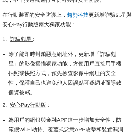
式，不干擾遊戲進行且仍可獲得安全防護。
在行動裝置的安全防護上，
趨勢科技
更新增詐騙剋星與
安心Pay行動版兩大獨家功能 :
1.
詐騙剋星
:
除了能即時封鎖惡意網址外，更新增「詐騙剋
星」的影像掃描獨家功能，方便用戶直接用手機
拍照或快照方式，預先檢查影像中網址的安全
性，保護自己也避免他人因誤點可疑網址而導致
個資被竊。
2.
安心Pay行動版
:
為用戶的網銀與金融APP進一步增加安全性，防
範假Wi-Fi劫持、覆蓋式惡意APP攻擊和裝置漏洞