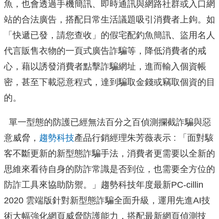
魚，也會透過手機簡訊、即時通訊與網路社群或入口網
站的合法廣告，搭配日常生活議題吸引消費者上鉤。如
「快遞已發，請您查收」的假宅配釣魚簡訊、盜用名人
代言販售衣物的一頁式廣告詐騙等，降低消費者的戒
心，藉以誘發消費者點擊詐騙網址，進而輸入個資帳
密，甚至下載惡意程式，達到騙取金錢或竊取個資的目
的。
單一型態的防護已經無法百分之百偵測攔截詐騙與惡
意威脅，
趨勢科技
產品行銷經理朱芳薇表示 : 「面對駭
客不斷更新的新型態詐騙手法，消費者更需要以全新的
思維來看待自身的防詐常識是否到位，也需要全方位的
防詐工具來協助防禦。」趨勢科技年度最新PC-cillin
2020 雲端版針對新型態詐騙全面升級，運用先進AI技
術大幅強化網頁威脅防護能力，搭配最新網頁偵測技