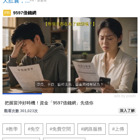
大肚囊，...
PR・新素簡
9597借錢網
PR
ads by popIn
把握當沖好時機！資金「9597借錢網」先借你
深入了解
觀看次數 301,023次
#教學
#免空
#免費空間
#網路服務
#上傳