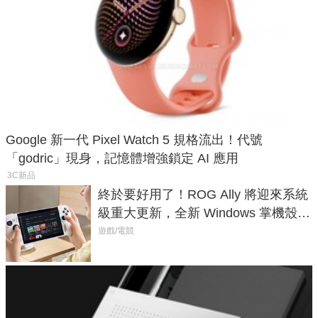
Google 新一代 Pixel Watch 5 規格流出！代號
「godric」現身，記憶體增強鎖定 AI 應用
3C新品
終於要好用了！ROG Ally 將迎來系統
級重大更新，全新 Windows 掌機殼模
式讓操作就像 Xbox 一樣順暢
遊戲/電競