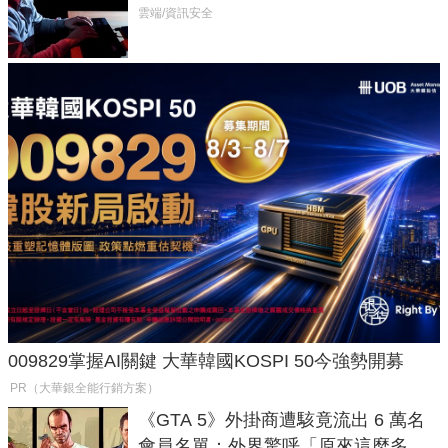
癱瘓全球！
雲端/資訊安全
009829掌握AI關鍵 大華韓國KOSPI 50今強勢開募
PR（大華銀全能行銷方案）
《GTA 5》外掛商遭駭竟流出 6 萬名
會員名單：外界驚呼「原來這麼多人