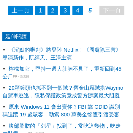
上一頁
1
2
3
4
5
下一頁
延伸閱讀
《沉默的審判》將登陸 Netflix！《周處除三害》
導演新作，阮經天、王淨主演
檸檬加它，堅持一週大肚腩不見了，重新回到45
公斤
PR・新素簡
29顆鏡頭也抓不到一個賊？舊金山竊賊搭Waymo
自駕車逃逸，隱私保護政策竟成警方辦案最大阻礙
原來 Windows 11 會出賣你？FBI 靠 GDID 識別
碼追蹤 19 歲駭客，勒索 800 萬美金慘遭引渡受審
腹部脂肪的「剋星」找到了，常吃這幾物，吃走