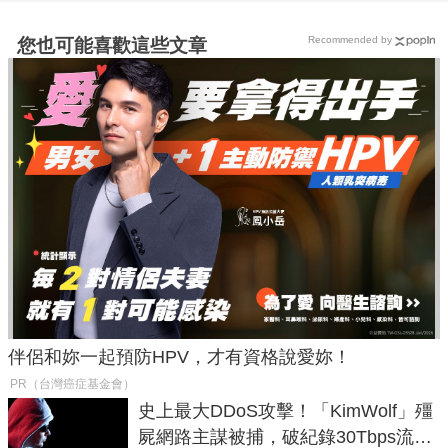
Recommended by
您也可能喜歡這些文章
伴侶和妳一起預防HPV，才有資格說愛妳！
PR（台灣癌症基金會）
史上最大DDoS攻擊！「KimWolf」殭
屍網路主謀被捕，破紀錄30Tbps流量