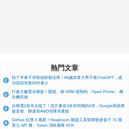
熱門文章
找了半輩子求助偵探都沒用！66歲加拿大男子靠ChatGPT，成
1
功找回失散50年家人
打破大廠墨水綁架！開源、無 DRM 限制的「Open Printer」概
2
念機亮相
台積電2奈米太猛了！流片量是3奈米同期的4倍，Google與蘋果
3
搶首發、輝達與AMD排隊等產能
GitHub 狂攬 4 萬星！Headroom 開源工具幫開發者省下 70 萬
4
美元 API 費，Token 消耗暴降 92%