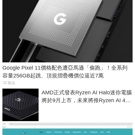
Google Pixel 11價格配色遭亞馬遜「偷跑」！全系列
容量256GB起跳、頂規摺疊機價位逼近7萬
3C新品
AMD正式發表Ryzen AI Halo迷你電腦
將於9月上市，未來將推Ryzen AI 400
Max系列處理器與對應升級版