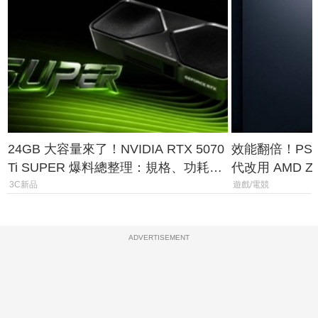
24GB 大容量來了！NVIDIA RTX 5070
效能翻倍！PS
Ti SUPER 爆料總整理：規格、功耗、
代改用 AMD Z
上市時間
120fps 與全
3C新品
遊戲/電競
ADVERTISEMENT