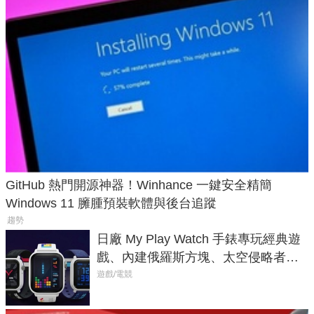
GitHub 熱門開源神器！Winhance 一鍵安全精簡
Windows 11 臃腫預裝軟體與後台追蹤
趨勢
日廠 My Play Watch 手錶專玩經典遊
戲、內建俄羅斯方塊、太空侵略者，
不過竟然不能連手機？
遊戲/電競