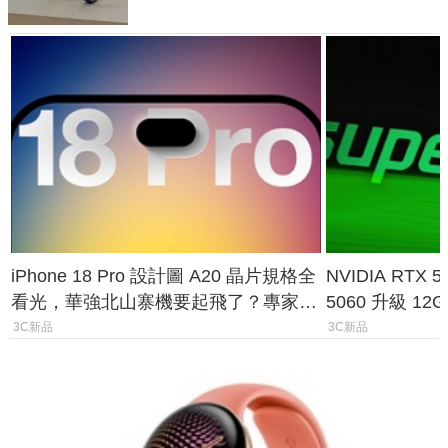
iPhone 18 Pro 設計圖 A20 晶片規格全
NVIDIA RTX
看光，華強北山寨機要起飛了？專家曝
5060 升級 1
山寨機無法復刻兩大關鍵
次規格終於不
3C新品
3C新品