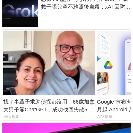
數千張兒童不雅照後自殺，xAI 因防護
失靈與不配合警方遭起訴
找了半輩子求助偵探都沒用！66歲加拿
Google 宣布淘汰 
大男子靠ChatGPT，成功找回失散50
月起 Android
年家人
AI/大數據
AI/大數據