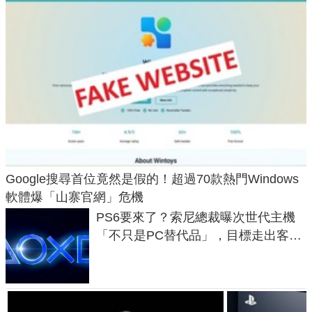
Google搜尋首位竟然是假的！超過70款熱門Windows
軟體爆「山寨官網」危機
PS6要來了？索尼總裁曝次世代主機
「不只是PC替代品」，目標走出客
廳、進軍電競桌面