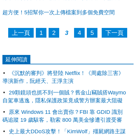
超方便！5招幫你一次上傳檔案到多個免費空間
上一頁
1
2
3
4
5
下一頁
延伸閱讀
《沉默的審判》將登陸 Netflix！《周處除三害》
導演新作，阮經天、王淨主演
29顆鏡頭也抓不到一個賊？舊金山竊賊搭Waymo
自駕車逃逸，隱私保護政策竟成警方辦案最大阻礙
原來 Windows 11 會出賣你？FBI 靠 GDID 識別
碼追蹤 19 歲駭客，勒索 800 萬美金慘遭引渡受審
史上最大DDoS攻擊！「KimWolf」殭屍網路主謀