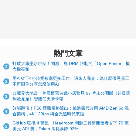
熱門文章
打破大廠墨水綁架！開源、無 DRM 限制的「Open Printer」概
1
念機亮相
用AI省下4小時竟被塞更多工作！過來人曝光：為什麼優秀員工
2
不再跟你分享怎麼使用AI
典藏界大地震！美國懷舊遊戲小店驚見 97 片未公開版《超級瑪
3
利歐兄弟》變體任天堂卡帶
效能翻倍！PS6 硬體規格流出：跳過四代改用 AMD Zen 6c 混
4
合架構，4K 120fps 與全光追時代來臨
GitHub 狂攬 4 萬星！Headroom 開源工具幫開發者省下 70 萬
5
美元 API 費，Token 消耗暴降 92%