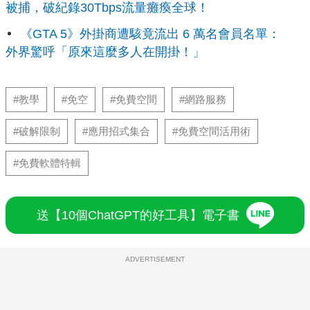
被捕，破紀錄30Tbps流量癱瘓全球！
《GTA 5》外掛商遭駭竟流出 6 萬名會員名單：
外界驚呼「原來這麼多人在開掛！」
#教學
#免空
#免費空間
#網路服務
#破解限制
#應用招式集合
#免費空間活用術
#免費軟體特輯
送【10個ChatGPT的好工具】電子書
ADVERTISEMENT