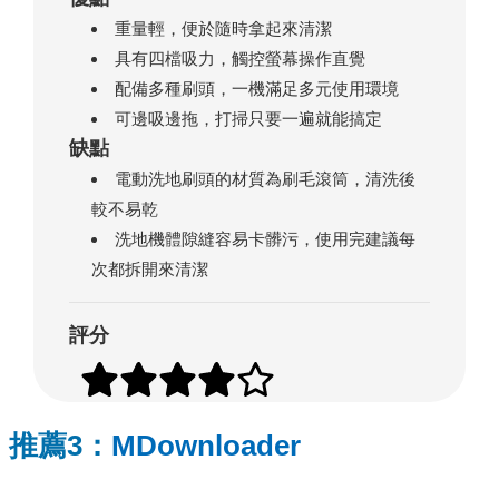
重量輕，便於隨時拿起來清潔
具有四檔吸力，觸控螢幕操作直覺
配備多種刷頭，一機滿足多元使用環境
可邊吸邊拖，打掃只要一遍就能搞定
缺點
電動洗地刷頭的材質為刷毛滾筒，清洗後
較不易乾
洗地機體隙縫容易卡髒污，使用完建議每
次都拆開來清潔
評分
推薦3：
MDownloader