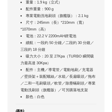
重量：1.9 kg（立式）
配件重量：900 g
專業電動洗地刷頭（旗艦版）：2.1 kg
尺寸：245mm（長）*210mm（寬）
*1070mm（高）
電池：22.2 V 2200mAH鋰電池
續航：一段約 50 分鐘／二段約 30 分鐘／
三段約 18 分鐘
吸力大小：20 至 27Kpa（TURBO 瞬間吸
力最高達 30Kpa）
配件：主機／導電管／電動地刷／充電器
／壁掛架＋裝配螺絲／水箱／長扁吸頭／拖布
／二和一毛刷吸頭／軟管／除塵蟎刷頭／專業
電動洗刷頭（旗艦版）／可另購落地支架
顏色：白色
優點