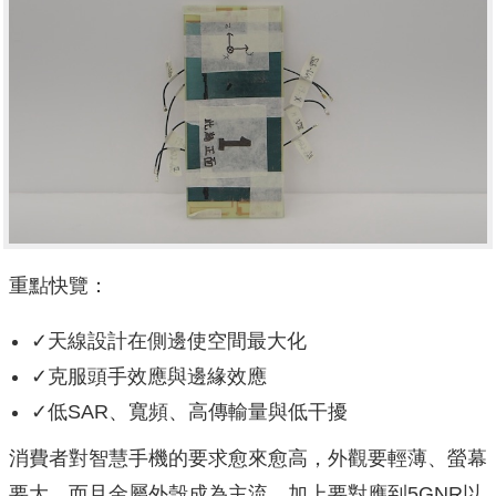
重點快覽：
✓天線設計在側邊使空間最大化
✓克服頭手效應與邊緣效應
✓低SAR、寬頻、高傳輸量與低干擾
消費者對智慧手機的要求愈來愈高，外觀要輕薄、螢幕
要大，而且金屬外殼成為主流，加上要對應到5GNR以