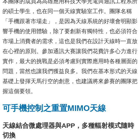
本團隊的成員為高雄應用科技大學光電與通訊工程系所
的碩士學生，也在同一個天線實驗室工作。團隊名稱
「手機跟著市場走」，是因為天線系統的好壞會明顯影
響手機的使用體驗，除了要創新有獨特性，也必須符合
市場上消費者的需求，這也是我們在設計天線時一直放
在心裡的原則。參加通訊大賽讓我們花費許多心力進行
實作，最大的挑戰是必須考慮到實際應用時各種層面的
問題，當然也讓我們獲益良多。我們在基本形式的天線
基礎上發揮天馬行空的創意，也建議將來參賽的團隊把
握這個要領。
可手機控制之重置MIMO天線
天線結合微處理器與APP，多種輻射模式隨時
切換