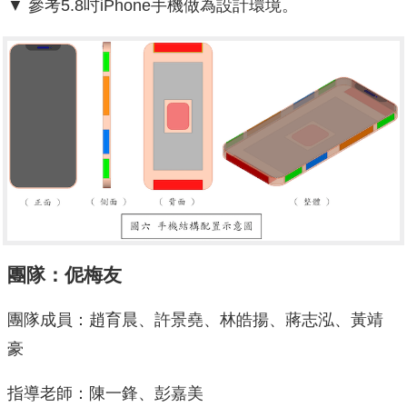
▼ 參考5.8吋iPhone手機做為設計環境。
團隊：伲梅友
團隊成員：趙育晨、許景堯、林皓揚、蔣志泓、黃靖
豪
指導老師：陳一鋒、彭嘉美