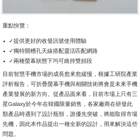
重點快覽：
✓提供更好的收發訊號使用體驗
✓獨特開槽孔天線搭配靈活匹配網路
✓兩種螢幕狀態下均可維持雙頻段
目前智慧手機市場的成長愈來愈緩慢，根據工研院產業
評析報告，可折疊螢幕手機與相關技術將會是未來手機
產業發展的新方向。從產品面來看，目前市場上只有三
星Galaxy於今年在韓國限量銷售，各家廠商在研發此
類產品時遇到了設計瓶頸，誰優先突破，將能取得市場
先機，因此本作品提出一種全新的設計，用來解決這些
問題。