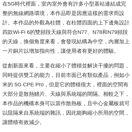
在5G時代裡面，室內室外會有許多小型基站連結成完
整的無線網路環境，本作品即是因應這樣的需求而設
計。本作品的外觀為柱體，在柱體四面的上下邊角設計
四款Wi-Fi 6的雙頻段天線與符合N77、N78和N79頻段
的天線，換個角度來看，會發現結構為中空，內層加上
一片銅片以增加指向性，讓使用者有更好的體驗。
從創新面來看，主要在縮小了體積並解決干擾的問題，
同時提供雙工的能力，目前市面已有類似產品，例如小
米的 5G CPE Pro，但是它的體積很大，裡面的空間有
大部分是散熱鰭片、天線與系統端的間隔。相較之下，
本作品的機構本身可以當作散熱板，且中心金屬板就可
以阻隔來自系統端的雜訊，因此能夠縮小所用的空間，
讓體積有效減少。