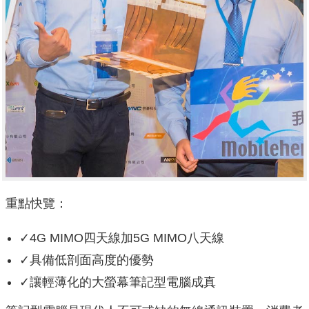
重點快覽：
✓4G MIMO四天線加5G MIMO八天線
✓具備低剖面高度的優勢
✓讓輕薄化的大螢幕筆記型電腦成真