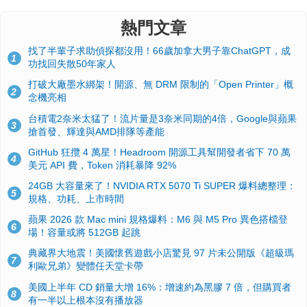
熱門文章
找了半輩子求助偵探都沒用！66歲加拿大男子靠ChatGPT，成
1
功找回失散50年家人
打破大廠墨水綁架！開源、無 DRM 限制的「Open Printer」概
2
念機亮相
台積電2奈米太猛了！流片量是3奈米同期的4倍，Google與蘋果
3
搶首發、輝達與AMD排隊等產能
GitHub 狂攬 4 萬星！Headroom 開源工具幫開發者省下 70 萬
4
美元 API 費，Token 消耗暴降 92%
24GB 大容量來了！NVIDIA RTX 5070 Ti SUPER 爆料總整理：
5
規格、功耗、上市時間
蘋果 2026 款 Mac mini 規格爆料：M6 與 M5 Pro 異色搭檔登
6
場！容量或將 512GB 起跳
典藏界大地震！美國懷舊遊戲小店驚見 97 片未公開版《超級瑪
7
利歐兄弟》變體任天堂卡帶
美國上半年 CD 銷量大增 16%：增速約為黑膠 7 倍，但購買者
8
有一半以上根本沒有播放器