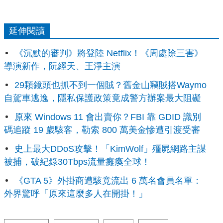
延伸閱讀
《沉默的審判》將登陸 Netflix！《周處除三害》
導演新作，阮經天、王淨主演
29顆鏡頭也抓不到一個賊？舊金山竊賊搭Waymo
自駕車逃逸，隱私保護政策竟成警方辦案最大阻礙
原來 Windows 11 會出賣你？FBI 靠 GDID 識別
碼追蹤 19 歲駭客，勒索 800 萬美金慘遭引渡受審
史上最大DDoS攻擊！「KimWolf」殭屍網路主謀
被捕，破紀錄30Tbps流量癱瘓全球！
《GTA 5》外掛商遭駭竟流出 6 萬名會員名單：
外界驚呼「原來這麼多人在開掛！」