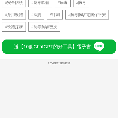
#安全防護
#防毒軟體
#病毒
#防毒
#應用軟體
#採購
#評測
#防毒防駭電腦保平安
#軟體採購
#防毒防駭密技
送【10個ChatGPT的好工具】電子書
ADVERTISEMENT