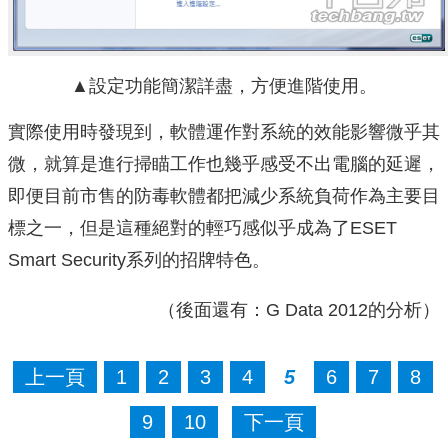
▲設定功能簡潔詳盡，方便進階使用。
實際使用時發現到，軟體運作對系統的效能影響微乎其
微，就算是進行掃瞄工作也幾乎感受不出電腦的延遲，
即便目前市售的防毒軟體都把減少系統負荷作為主要目
標之一，但是這種絕對的輕巧感似乎成為了ESET
Smart Security系列的招牌特色。
（後面還有：G Data 2012的分析）
上一頁
1
2
3
4
5
6
7
8
9
10
下一頁