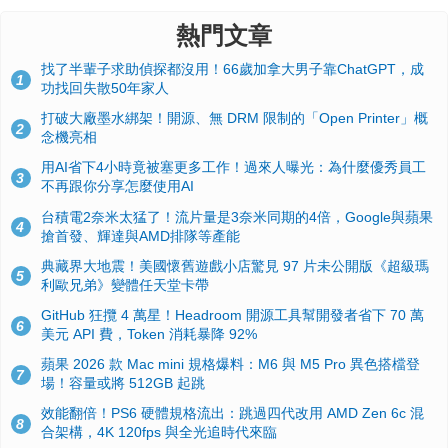
熱門文章
找了半輩子求助偵探都沒用！66歲加拿大男子靠ChatGPT，成
1
功找回失散50年家人
打破大廠墨水綁架！開源、無 DRM 限制的「Open Printer」概
2
念機亮相
用AI省下4小時竟被塞更多工作！過來人曝光：為什麼優秀員工
3
不再跟你分享怎麼使用AI
台積電2奈米太猛了！流片量是3奈米同期的4倍，Google與蘋果
4
搶首發、輝達與AMD排隊等產能
典藏界大地震！美國懷舊遊戲小店驚見 97 片未公開版《超級瑪
5
利歐兄弟》變體任天堂卡帶
GitHub 狂攬 4 萬星！Headroom 開源工具幫開發者省下 70 萬
6
美元 API 費，Token 消耗暴降 92%
蘋果 2026 款 Mac mini 規格爆料：M6 與 M5 Pro 異色搭檔登
7
場！容量或將 512GB 起跳
效能翻倍！PS6 硬體規格流出：跳過四代改用 AMD Zen 6c 混
8
合架構，4K 120fps 與全光追時代來臨