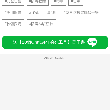
#安全防護
#防毒軟體
#病毒
#防毒
#應用軟體
#採購
#評測
#防毒防駭電腦保平安
#軟體採購
#防毒防駭密技
送【10個ChatGPT的好工具】電子書
ADVERTISEMENT