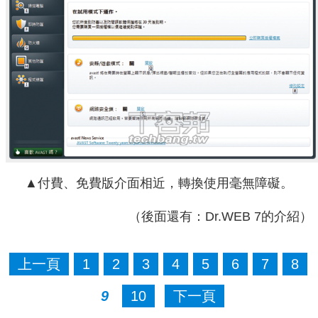
▲付費、免費版介面相近，轉換使用毫無障礙。
（後面還有：Dr.WEB 7的介紹）
上一頁
1
2
3
4
5
6
7
8
9
10
下一頁