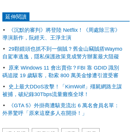
延伸閱讀
《沉默的審判》將登陸 Netflix！《周處除三害》
導演新作，阮經天、王淨主演
29顆鏡頭也抓不到一個賊？舊金山竊賊搭Waymo
自駕車逃逸，隱私保護政策竟成警方辦案最大阻礙
原來 Windows 11 會出賣你？FBI 靠 GDID 識別
碼追蹤 19 歲駭客，勒索 800 萬美金慘遭引渡受審
史上最大DDoS攻擊！「KimWolf」殭屍網路主謀
被捕，破紀錄30Tbps流量癱瘓全球！
《GTA 5》外掛商遭駭竟流出 6 萬名會員名單：
外界驚呼「原來這麼多人在開掛！」