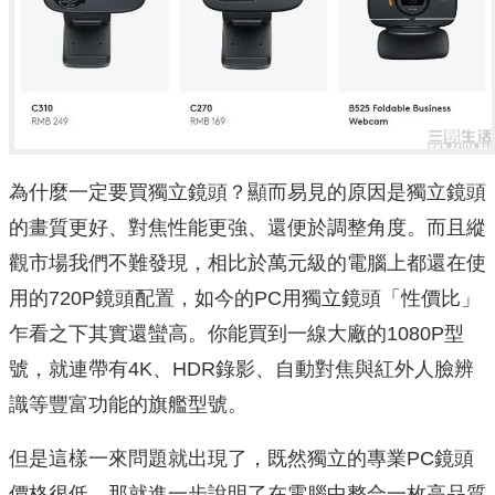
為什麼一定要買獨立鏡頭？顯而易見的原因是獨立鏡頭
的畫質更好、對焦性能更強、還便於調整角度。而且縱
觀市場我們不難發現，相比於萬元級的電腦上都還在使
用的720P鏡頭配置，如今的PC用獨立鏡頭「性價比」
乍看之下其實還蠻高。你能買到一線大廠的1080P型
號，就連帶有4K、HDR錄影、自動對焦與紅外人臉辨
識等豐富功能的旗艦型號。
但是這樣一來問題就出現了，既然獨立的專業PC鏡頭
價格很低，那就進一步說明了在電腦中整合一枚高品質