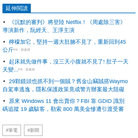
延伸閱讀
《沉默的審判》將登陸 Netflix！《周處除三害》
導演新作，阮經天、王淨主演
檸檬加它，堅持一週大肚腩不見了，重新回到45
公斤
PR・新素簡
起床就先做件事，沒三天小腹就不見了! 肚子一天
天變...
PR・新素簡
29顆鏡頭也抓不到一個賊？舊金山竊賊搭Waymo
自駕車逃逸，隱私保護政策竟成警方辦案最大阻礙
原來 Windows 11 會出賣你？FBI 靠 GDID 識別
碼追蹤 19 歲駭客，勒索 800 萬美金慘遭引渡受審
#筆電
#新聞