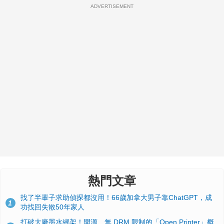
ADVERTISEMENT
熱門文章
找了半輩子求助偵探都沒用！66歲加拿大男子靠ChatGPT，成
1
功找回失散50年家人
打破大廠墨水綁架！開源、無 DRM 限制的「Open Printer」概