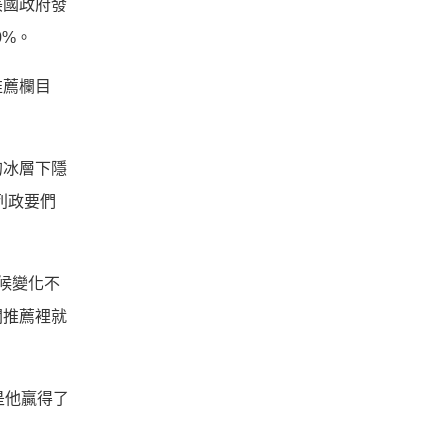
美國政府發
0%。
推薦欄目
的冰層下隱
列政要們
氣候變化不
關推薦裡就
是他贏得了