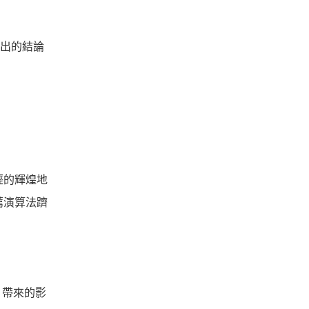
得出的結論
經的輝煌地
薦演算法躋
。
片帶來的影