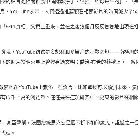
些類型的謠言從相關推薦中清除乾淨了，包括「地球是平的」、「
6月，YouTube表示，人們透過推薦觀看相關影片的時間減少了5
」和「9·11真相」又捲土重來，並在之後幾個月反反复复地出現在
員發現，YouTube彷彿是妄想狂和多疑症的狂歡之地——南極洲
下的照片證明火星上曾經有過文明；喬治·布希的葬禮上，一系
道者」頻繁地在YouTube上散佈一些謠言，比如聖經可以預測未來、
都有成千上萬的瀏覽量。僅僅是在這項研究中，史東的影片在相
嗎」甚至聲稱，法國總統馬克宏是個不折不扣的魔鬼，證據之一
的代號。