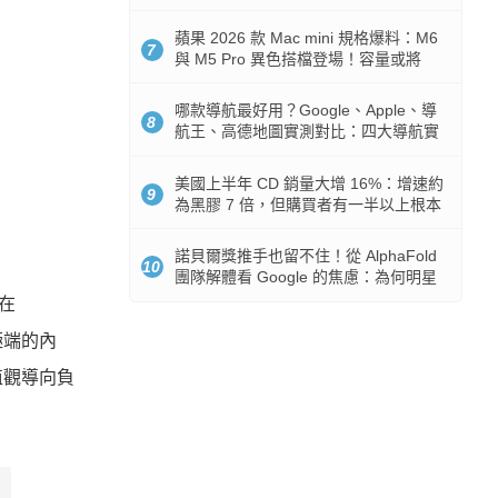
市時間
蘋果 2026 款 Mac mini 規格爆料：M6
7
與 M5 Pro 異色搭檔登場！容量或將
512GB 起跳
哪款導航最好用？Google、Apple、導
8
航王、高德地圖實測對比：四大導航實
測懶人包
美國上半年 CD 銷量大增 16%：增速約
9
為黑膠 7 倍，但購買者有一半以上根本
沒有播放器
諾貝爾獎推手也留不住！從 AlphaFold
10
團隊解體看 Google 的焦慮：為何明星
實驗室要為 Gemini 讓路？
在
極端的內
值觀導向負