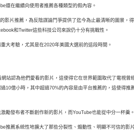
ube還在繼續向使用者推薦各種類型的假內容。
be上的影片推薦，為反陰謀論鬥爭提供了迄今為止最清晰的圖景，
book和Twitter這些科技公司來說仍十分有挑戰性。
重大考驗，尤其是在2020年美國大選前的這段時間。
者觀看網站認為他們愛看的影片，這使得它在世界範圍取代了電視曾
間超過10億小時，其中超過70%的內容是由平台推薦的，這使得推
能激勵發布者不斷創作新的影片，而YouTube也能從中分一杯羹
ube推薦系統性地擴大了那些分裂性、煽動性、明顯不可信的影