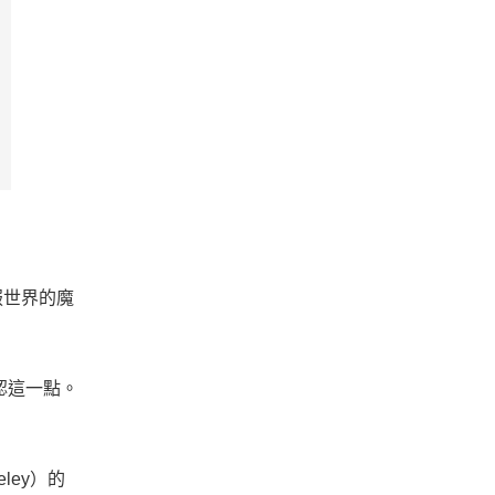
服世界的魔
認這一點。
eley）的