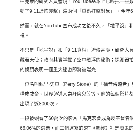
柏克萊的研究人員發現，YouTube基本上已經把一
動了9·11恐怖襲擊」這兩個「重點打擊對象」 。今年
然而，就在YouTube宣布成功之後不久，「地平說
裡。
不只是「地平說」和「9·11真相」流傳甚廣，研究人
藏著天使；政府其實掌握了空中懸浮的秘術；探測器拍
的鏡頭表明一個重大秘密即將被曝光……
一位名叫佩里·史東（Perry Stone）的「福音傳
構成威脅、世界領導人崇拜魔鬼等等。他的每個影片
出現了近8000次。
一段被觀看了60萬次的影片「馬克宏會成為反基督者
66.06%的選票，而三個連寫的6在《聖經》裡是魔鬼