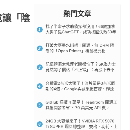
熱門文章
竟讓「陰
找了半輩子求助偵探都沒用！66歲加拿
1
大男子靠ChatGPT，成功找回失散50年
家人
打破大廠墨水綁架！開源、無 DRM 限
2
制的「Open Printer」概念機亮相
記憶體漲太兇連老闆都怕了？SK海力士
3
竟然認了價格「不正常」：再漲下去不
是好事
台積電2奈米太猛了！流片量是3奈米同
4
期的4倍，Google與蘋果搶首發、輝達
與AMD排隊等產能
GitHub 狂攬 4 萬星！Headroom 開源工
5
具幫開發者省下 70 萬美元 API 費，
Token 消耗暴降 92%
24GB 大容量來了！NVIDIA RTX 5070
6
Ti SUPER 爆料總整理：規格、功耗、上