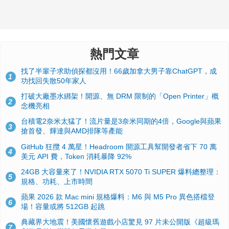
熱門文章
找了半輩子求助偵探都沒用！66歲加拿大男子靠ChatGPT，成
1
功找回失散50年家人
打破大廠墨水綁架！開源、無 DRM 限制的「Open Printer」概
2
念機亮相
台積電2奈米太猛了！流片量是3奈米同期的4倍，Google與蘋果
3
搶首發、輝達與AMD排隊等產能
GitHub 狂攬 4 萬星！Headroom 開源工具幫開發者省下 70 萬
4
美元 API 費，Token 消耗暴降 92%
24GB 大容量來了！NVIDIA RTX 5070 Ti SUPER 爆料總整理：
5
規格、功耗、上市時間
蘋果 2026 款 Mac mini 規格爆料：M6 與 M5 Pro 異色搭檔登
6
場！容量或將 512GB 起跳
典藏界大地震！美國懷舊遊戲小店驚見 97 片未公開版《超級瑪
7