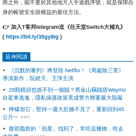
商之外，能不要於其他地方入手遊戲序號，就是保障自
身的帳號安全跟權益的最佳方法。
👉 加入T客邦telegram送《任天堂Switch大補丸》
(
https://bit.ly/35gy8ig
)
延伸閱讀
《沉默的審判》將登陸 Netflix！《周處除三害》
導演新作，阮經天、王淨主演
29顆鏡頭也抓不到一個賊？舊金山竊賊搭Waymo
自駕車逃逸，隱私保護政策竟成警方辦案最大阻礙
檸檬加它，堅持一週大肚腩不見了，重新回到45
公斤
PR・新素簡
腹部脂肪的「剋星」找到了，常吃這幾物，吃走