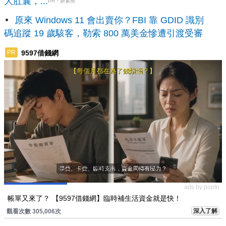
大肚囊，...
PR・新素簡
原來 Windows 11 會出賣你？FBI 靠 GDID 識別
碼追蹤 19 歲駭客，勒索 800 萬美金慘遭引渡受審
9597借錢網
PR
ads by popIn
帳單又來了？ 【9597借錢網】臨時補生活資金就是快！
深入了解
觀看次數 305,006次