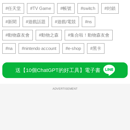
#任天堂
#TV Game
#帳號
#switch
#封鎖
#新聞
#遊戲話題
#遊戲/電競
#ns
#動物森友會
#動物之森
#集合啦！動物森友會
#na
#nintendo account
#e-shop
#黑卡
送【10個ChatGPT的好工具】電子書
ADVERTISEMENT