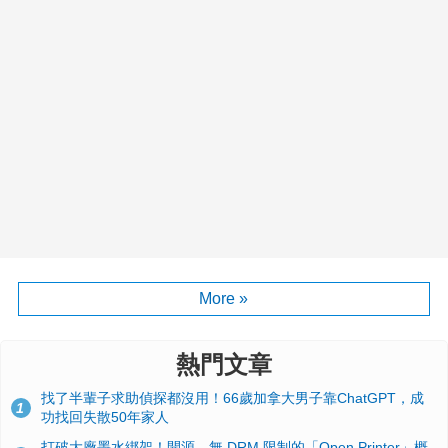
More »
熱門文章
找了半輩子求助偵探都沒用！66歲加拿大男子靠ChatGPT，成
1
功找回失散50年家人
打破大廠墨水綁架！開源、無 DRM 限制的「Open Printer」概