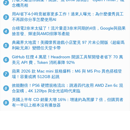
2
念機亮相
用AI省下4小時竟被塞更多工作！過來人曝光：為什麼優秀員工
3
不再跟你分享怎麼使用AI
台積電2奈米太猛了！流片量是3奈米同期的4倍，Google與蘋果
4
搶首發、輝達與AMD排隊等產能
典藏界大地震！美國懷舊遊戲小店驚見 97 片未公開版《超級瑪
5
利歐兄弟》變體任天堂卡帶
GitHub 狂攬 4 萬星！Headroom 開源工具幫開發者省下 70 萬
6
美元 API 費，Token 消耗暴降 92%
蘋果 2026 款 Mac mini 規格爆料：M6 與 M5 Pro 異色搭檔登
7
場！容量或將 512GB 起跳
效能翻倍！PS6 硬體規格流出：跳過四代改用 AMD Zen 6c 混
8
合架構，4K 120fps 與全光追時代來臨
美國上半年 CD 銷量大增 16%：增速約為黑膠 7 倍，但購買者
9
有一半以上根本沒有播放器
諾貝爾獎推手也留不住！從 AlphaFold 團隊解體看 Google 的焦
10
慮：為何明星實驗室要為 Gemini 讓路？