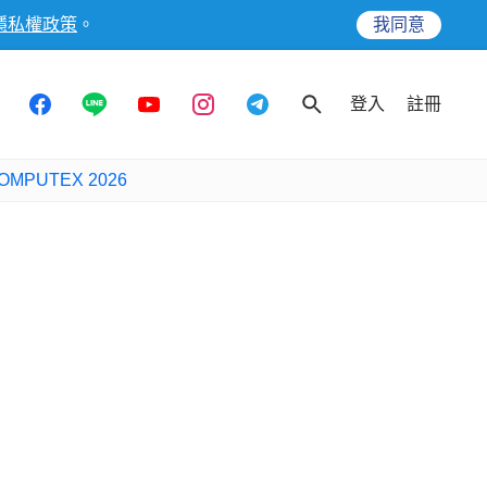
隱私權政策
。
我同意
登入
註冊
OMPUTEX 2026