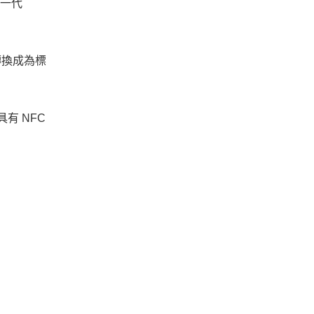
下一代
轉換成為標
有 NFC