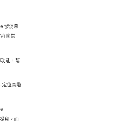
e 發消息
在群聊當
節功能，幫
——定位高階
e
果發貨。而