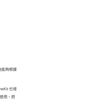
泡能夠根據
it 也增
合使用，把