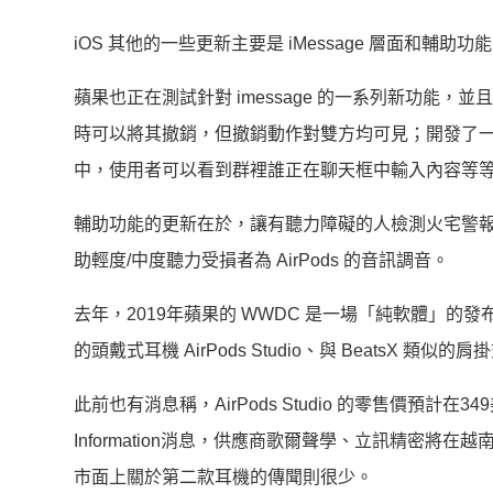
iOS 其他的一些更新主要是 iMessage 層面和輔助功
蘋果也正在測試針對 imessage 的一系列新功能，並且
時可以將其撤銷，但撤銷動作對雙方均可見；開發了
中，使用者可以看到群裡誰正在聊天框中輸入內容等
輔助功能的更新在於，讓有聽力障礙的人檢測火宅警
助輕度/中度聽力受損者為 AirPods 的音訊調音。
去年，2019年蘋果的 WWDC 是一場「純軟體」的發
的頭戴式耳機 AirPods Studio、與 BeatsX 類似的肩
此前也有消息稱，AirPods Studio 的零售價預計在
Information消息，供應商歌爾聲學、立訊精密將在越
市面上關於第二款耳機的傳聞則很少。