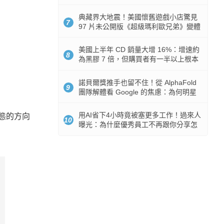
512GB 起跳
典藏界大地震！美國懷舊遊戲小店驚見
7
97 片未公開版《超級瑪利歐兄弟》變體
任天堂卡帶
美國上半年 CD 銷量大增 16%：增速約
8
為黑膠 7 倍，但購買者有一半以上根本
沒有播放器
諾貝爾獎推手也留不住！從 AlphaFold
9
團隊解體看 Google 的焦慮：為何明星
實驗室要為 Gemini 讓路？
用AI省下4小時竟被塞更多工作！過來人
態的方向
10
曝光：為什麼優秀員工不再跟你分享怎
麼使用AI