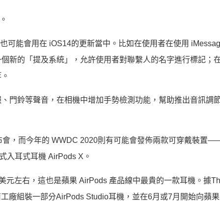
能。
也可能會用在 iOS14的更新當中。比如在使用者在使用 iMessag
一個新的「提及系統」，允許使用者對聯繫人的名字進行標記；
等。
報、門鈴等聲音，在相機中增加手勢檢測功能，幫助推出音訊調
布會，而今年的 WWDC 2020則有可能會發佈兩款可穿戴裝置
掛式入耳式耳機 AirPods X。
349美元左右，這也是蘋果 AirPods 產品線中最貴的一款耳機。據Th
南工廠組裝一部分AirPods Studio耳機，並在6月或7月開始向蘋