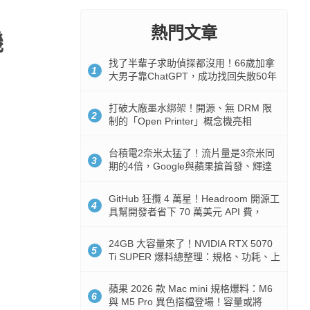
熱門文章
機
找了半輩子求助偵探都沒用！66歲加拿
1
大男子靠ChatGPT，成功找回失散50年
家人
打破大廠墨水綁架！開源、無 DRM 限
2
制的「Open Printer」概念機亮相
台積電2奈米太猛了！流片量是3奈米同
3
期的4倍，Google與蘋果搶首發、輝達
與AMD排隊等產能
GitHub 狂攬 4 萬星！Headroom 開源工
4
具幫開發者省下 70 萬美元 API 費，
Token 消耗暴降 92%
24GB 大容量來了！NVIDIA RTX 5070
5
Ti SUPER 爆料總整理：規格、功耗、上
市時間
蘋果 2026 款 Mac mini 規格爆料：M6
6
與 M5 Pro 異色搭檔登場！容量或將