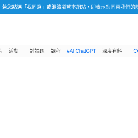
，若您點選「我同意」或繼續瀏覽本網站，即表示您同意我們的
片
活動
討論區
課程
#AI ChatGPT
深度有料
C