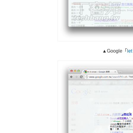
▲Google「
let