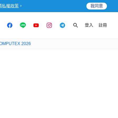
隱私權政策
。
我同意
登入
註冊
OMPUTEX 2026