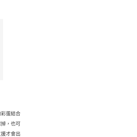
的彩蛋結合
擦掉，也可
支援才會出