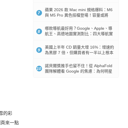
市時間
蘋果 2026 款 Mac mini 規格爆料：M6
7
與 M5 Pro 異色搭檔登場！容量或將
512GB 起跳
哪款導航最好用？Google、Apple、導
8
航王、高德地圖實測對比：四大導航實
測懶人包
美國上半年 CD 銷量大增 16%：增速約
9
為黑膠 7 倍，但購買者有一半以上根本
沒有播放器
諾貝爾獎推手也留不住！從 AlphaFold
10
團隊解體看 Google 的焦慮：為何明星
實驗室要為 Gemini 讓路？
下雪的彩
過網頁來一點