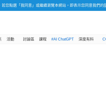
，若您點選「我同意」或繼續瀏覽本網站，即表示您同意我們的
片
活動
討論區
課程
#AI ChatGPT
深度有料
C