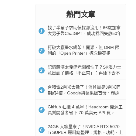
熱門文章
找了半輩子求助偵探都沒用！66歲加拿
1
大男子靠ChatGPT，成功找回失散50年
家人
打破大廠墨水綁架！開源、無 DRM 限
2
制的「Open Printer」概念機亮相
記憶體漲太兇連老闆都怕了？SK海力士
3
竟然認了價格「不正常」：再漲下去不
是好事
台積電2奈米太猛了！流片量是3奈米同
4
期的4倍，Google與蘋果搶首發、輝達
與AMD排隊等產能
GitHub 狂攬 4 萬星！Headroom 開源工
5
具幫開發者省下 70 萬美元 API 費，
Token 消耗暴降 92%
24GB 大容量來了！NVIDIA RTX 5070
6
Ti SUPER 爆料總整理：規格、功耗、上