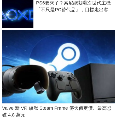
PS6要來了？索尼總裁曝次世代主機
「不只是PC替代品」，目標走出客
廳、進軍電競桌面
Valve 新 VR 旗艦 Steam Frame 傳天價定價、最高恐
破 4.8 萬元