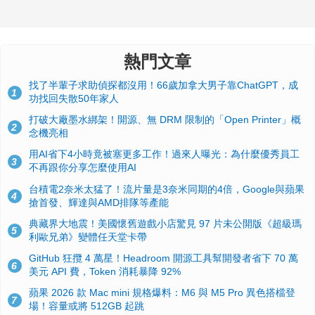
熱門文章
找了半輩子求助偵探都沒用！66歲加拿大男子靠ChatGPT，成
1
功找回失散50年家人
打破大廠墨水綁架！開源、無 DRM 限制的「Open Printer」概
2
念機亮相
用AI省下4小時竟被塞更多工作！過來人曝光：為什麼優秀員工
3
不再跟你分享怎麼使用AI
台積電2奈米太猛了！流片量是3奈米同期的4倍，Google與蘋果
4
搶首發、輝達與AMD排隊等產能
典藏界大地震！美國懷舊遊戲小店驚見 97 片未公開版《超級瑪
5
利歐兄弟》變體任天堂卡帶
GitHub 狂攬 4 萬星！Headroom 開源工具幫開發者省下 70 萬
6
美元 API 費，Token 消耗暴降 92%
蘋果 2026 款 Mac mini 規格爆料：M6 與 M5 Pro 異色搭檔登
7
場！容量或將 512GB 起跳