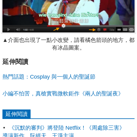
▲介面也出現了一點小改變，請看橘色箭頭的地方，都
有冰晶圖案。
延伸閱讀
熱門話題：Cosplay 與一個人的聖誕節
小編不怕苦，真槍實戰微軟鉅作《兩人的聖誕夜》
延伸閱讀
《沉默的審判》將登陸 Netflix！《周處除三害》
導演新作，阮經天、王淨主演