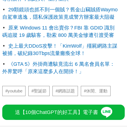
29顆鏡頭也抓不到一個賊？舊金山竊賊搭Waymo
自駕車逃逸，隱私保護政策竟成警方辦案最大阻礙
原來 Windows 11 會出賣你？FBI 靠 GDID 識別
碼追蹤 19 歲駭客，勒索 800 萬美金慘遭引渡受審
史上最大DDoS攻擊！「KimWolf」殭屍網路主謀
被捕，破紀錄30Tbps流量癱瘓全球！
《GTA 5》外掛商遭駭竟流出 6 萬名會員名單：
外界驚呼「原來這麼多人在開掛！」
#youtube
#聖誕節
#網路話題
#休閒、運動
送【10個ChatGPT的好工具】電子書