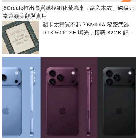
j5Create推出高質感模組化螢幕桌，融入木紋、磁吸元
素兼顧美觀與實用
顯卡太貴買不起？NVIDIA 秘密武器
RTX 5090 SE 曝光，搭載 32GB 記憶
體