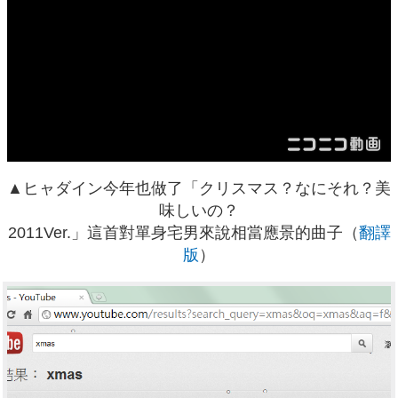
▲ヒャダイン今年也做了「
クリスマス？なにそれ？美
味しいの？
2011Ver.
」這首對單身宅男來說相當應景的曲子（
翻譯
版
）