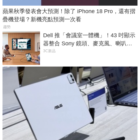
蘋果秋季發表會大預測！除了 iPhone 18 Pro，還有摺
疊機登場？新機亮點預測一次看
趨勢
Dell 推「會議室一體機」！43 吋顯示
器整合 Sony 鏡頭、麥克風、喇叭，
一條 USB-C 就能開會
3C新品