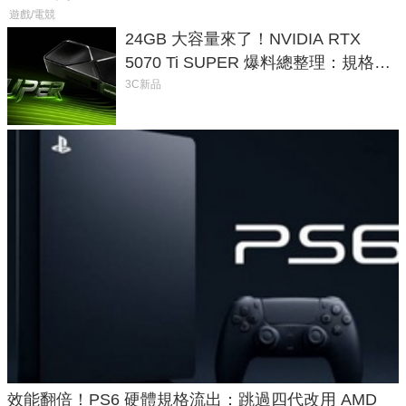
遊戲/電競
24GB 大容量來了！NVIDIA RTX
5070 Ti SUPER 爆料總整理：規格、
功耗、上市時間
3C新品
效能翻倍！PS6 硬體規格流出：跳過四代改用 AMD