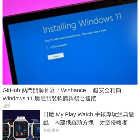
GitHub 熱門開源神器！Winhance 一鍵安全精簡
Windows 11 臃腫預裝軟體與後台追蹤
趨勢
日廠 My Play Watch 手錶專玩經典遊
戲、內建俄羅斯方塊、太空侵略者，
不過竟然不能連手機？
遊戲/電競