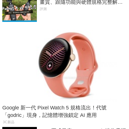
畫質、跟隨功能與硬體規格完整解
析，一次看懂兩台差異
評測
Google 新一代 Pixel Watch 5 規格流出！代號
「godric」現身，記憶體增強鎖定 AI 應用
3C新品