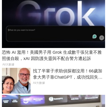
恐怖 AI 濫用！美國男子用 Grok 生成數千張兒童不雅
照後自殺，xAI 因防護失靈與不配合警方遭起訴
AI/大數據
找了半輩子求助偵探都沒用！66歲加
拿大男子靠ChatGPT，成功找回失散
50年家人
AI/大數據