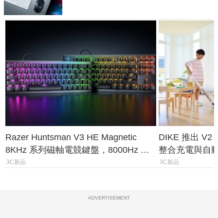
Razer Huntsman V3 HE Magnetic
DIKE 推出 V
8KHz 系列磁軸電競鍵盤，8000Hz 輪
整合充電與自
詢率、0.1mm 觸發全面升級
3C新品
3C新品
ADVERTISEMENT