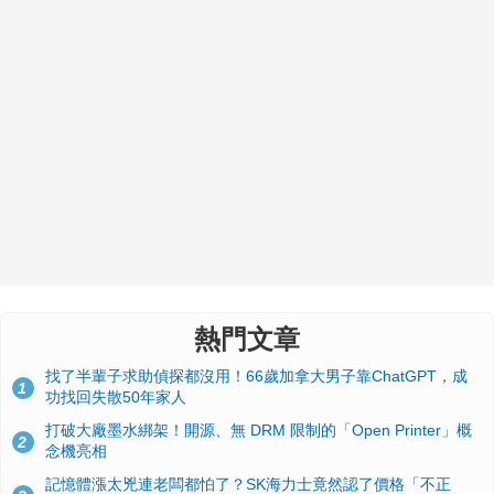
熱門文章
找了半輩子求助偵探都沒用！66歲加拿大男子靠ChatGPT，成
1
功找回失散50年家人
打破大廠墨水綁架！開源、無 DRM 限制的「Open Printer」概
2
念機亮相
記憶體漲太兇連老闆都怕了？SK海力士竟然認了價格「不正