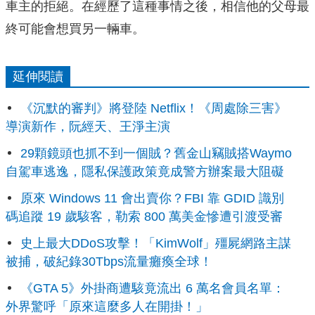
車主的拒絕。在經歷了這種事情之後，相信他的父母最
終可能會想買另一輛車。
延伸閱讀
《沉默的審判》將登陸 Netflix！《周處除三害》
導演新作，阮經天、王淨主演
29顆鏡頭也抓不到一個賊？舊金山竊賊搭Waymo
自駕車逃逸，隱私保護政策竟成警方辦案最大阻礙
原來 Windows 11 會出賣你？FBI 靠 GDID 識別
碼追蹤 19 歲駭客，勒索 800 萬美金慘遭引渡受審
史上最大DDoS攻擊！「KimWolf」殭屍網路主謀
被捕，破紀錄30Tbps流量癱瘓全球！
《GTA 5》外掛商遭駭竟流出 6 萬名會員名單：
外界驚呼「原來這麼多人在開掛！」