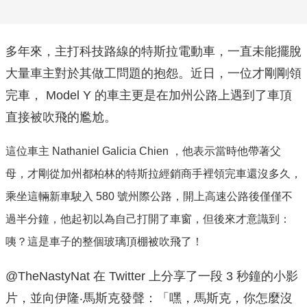
多年來，主打科技路線的特斯拉電動車，一直未能擺脫
大量車主對於其做工問題的抱怨。近日，一位才剛剛領
完車， Model Y 的車主更是在加州公路上遇到了車頂
直接被吹飛的尷尬。
這位車主 Nathaniel Galicia Chien ，他表示當時他帶著父
母，才剛從加州都柏林的特斯拉經銷商手裡領完車還沒多久，
乘坐這輛新車駛入 580 號州際公路，開上高速公路後僅僅不
過半分鐘，他起初以為自己打開了車窗，但後來才意識到：
咦？這是車子的
整個玻璃頂棚被吹飛了！
@TheNastyNat 在 Twitter 上分享了一段 3 秒鐘的小影
片，並向伊隆‧馬斯克發聲：「嘿，馬斯克，你怎麼沒