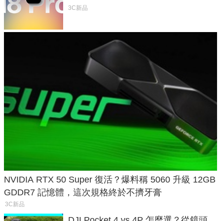
家曝山寨機無法復刻兩大關鍵
3C新品
NVIDIA RTX 50 Super 復活？爆料稱 5060 升級 12GB
GDDR7 記憶體，這次規格終於不擠牙膏
3C新品
DJI Pocket 4 vs 4P 怎麼選？從鏡頭、