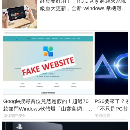
終於要好用了！ROG Ally 將迎來系統
級重大更新，全新 Windows 掌機殼模
式讓操作就像 Xbox 一樣順暢
Google搜尋首位竟然是假的！超過70
PS6要來了？
款熱門Windows軟體爆「山寨官網」危
「不只是PC替
機
廳、進軍電競
雲端/資訊安全
遊戲/電競