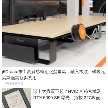
j5Create推出高質感模組化螢幕桌，融入木紋、磁吸元
素兼顧美觀與實用
半導體/電子產業
顯卡太貴買不起？NVIDIA 秘密武器
RTX 5090 SE 曝光，搭載 32GB 記憶
體