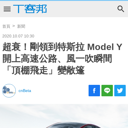
首頁
新聞
2020.10.07 10:30
超衰！剛領到特斯拉 Model Y
開上高速公路、風一吹瞬間
「頂棚飛走」變敞篷
cnBeta