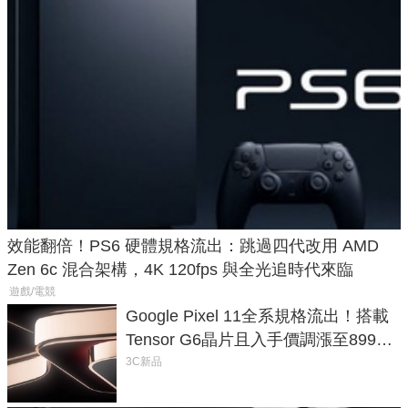
效能翻倍！PS6 硬體規格流出：跳過四代改用 AMD
Zen 6c 混合架構，4K 120fps 與全光追時代來臨
遊戲/電競
Google Pixel 11全系規格流出！搭載
Tensor G6晶片且入手價調漲至899美
元
3C新品