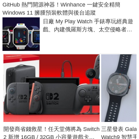
GitHub 熱門開源神器！Winhance 一鍵安全精簡
Windows 11 臃腫預裝軟體與後台追蹤
日廠 My Play Watch 手錶專玩經典遊
戲、內建俄羅斯方塊、太空侵略者，
不過竟然不能連手機？
開發商省錢救星！任天堂傳將為 Switch
三星發表 Galaxy 
2 新增 16GB / 32GB 小容量遊戲卡的
Watch9 智