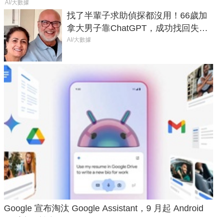
AI/大數據
找了半輩子求助偵探都沒用！66歲加
拿大男子靠ChatGPT，成功找回失散
50年家人
AI/大數據
Google 宣布淘汰 Google Assistant，9 月起 Android