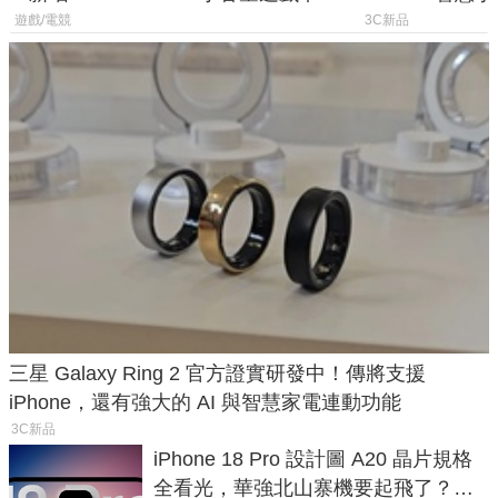
選擇
導航功能
遊戲/電競
3C新品
三星 Galaxy Ring 2 官方證實研發中！傳將支援
iPhone，還有強大的 AI 與智慧家電連動功能
3C新品
iPhone 18 Pro 設計圖 A20 晶片規格
全看光，華強北山寨機要起飛了？專