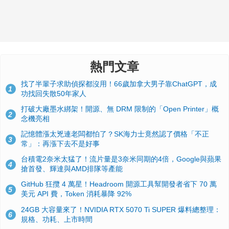
熱門文章
找了半輩子求助偵探都沒用！66歲加拿大男子靠ChatGPT，成
1
功找回失散50年家人
打破大廠墨水綁架！開源、無 DRM 限制的「Open Printer」概
2
念機亮相
記憶體漲太兇連老闆都怕了？SK海力士竟然認了價格「不正
3
常」：再漲下去不是好事
台積電2奈米太猛了！流片量是3奈米同期的4倍，Google與蘋果
4
搶首發、輝達與AMD排隊等產能
GitHub 狂攬 4 萬星！Headroom 開源工具幫開發者省下 70 萬
5
美元 API 費，Token 消耗暴降 92%
24GB 大容量來了！NVIDIA RTX 5070 Ti SUPER 爆料總整理：
6
規格、功耗、上市時間