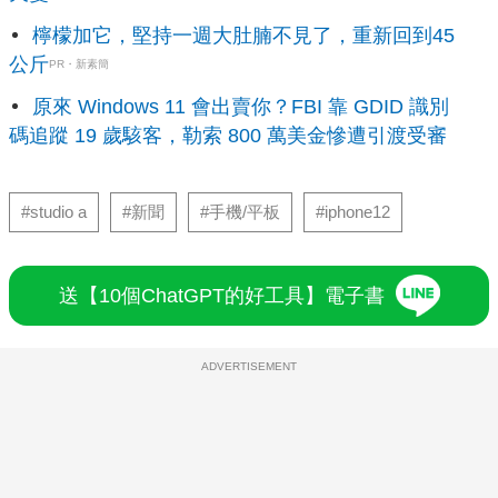
檸檬加它，堅持一週大肚腩不見了，重新回到45
公斤
PR・新素簡
原來 Windows 11 會出賣你？FBI 靠 GDID 識別
碼追蹤 19 歲駭客，勒索 800 萬美金慘遭引渡受審
#studio a
#新聞
#手機/平板
#iphone12
送【10個ChatGPT的好工具】電子書
ADVERTISEMENT