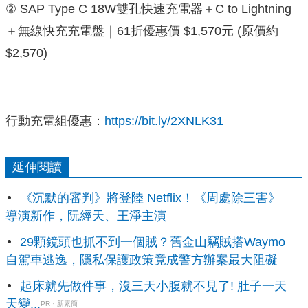
② SAP Type C 18W雙孔快速充電器＋C to Lightning
＋無線快充充電盤｜61折優惠價 $1,570元 (原價約
$2,570)
行動充電組優惠：
https://bit.ly/2XNLK31
延伸閱讀
《沉默的審判》將登陸 Netflix！《周處除三害》
導演新作，阮經天、王淨主演
29顆鏡頭也抓不到一個賊？舊金山竊賊搭Waymo
自駕車逃逸，隱私保護政策竟成警方辦案最大阻礙
起床就先做件事，沒三天小腹就不見了! 肚子一天
天變...
PR・新素簡