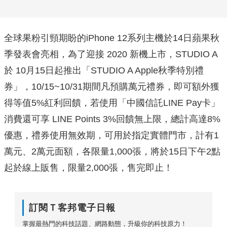
全球果粉引頸期盼的iPhone 12系列主機於14日蘋果秋
季發表會亮相，為了迎接 2020 新機上市，STUDIO A
於 10月15日起推出「STUDIO A Apple秋季特別禮
券」，10/15~10/31期間凡預購萬元禮券，即可額外獲
得等值5%紅利回饋，若使用「中國信託LINE Pay卡」
消費還可享 LINE Points 3%回饋無上限，總計高達8%
優惠，禮券使用無效期，可用於指定實體門市，計有1
萬元、2萬元面額，各限量1,000張，將於15日下午2點
起於線上販售，限量2,000張，售完即止！
訂閱Ｔ客邦電子日報
掌握最熱門的科技話題、網路動態，升級你的科技原力！