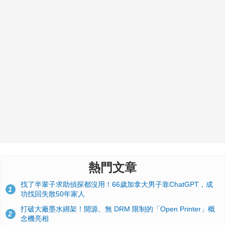
熱門文章
找了半輩子求助偵探都沒用！66歲加拿大男子靠ChatGPT，成
1
功找回失散50年家人
打破大廠墨水綁架！開源、無 DRM 限制的「Open Printer」概
2
念機亮相