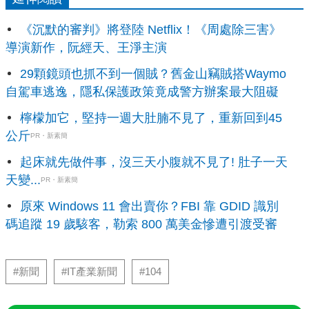
《沉默的審判》將登陸 Netflix！《周處除三害》
導演新作，阮經天、王淨主演
29顆鏡頭也抓不到一個賊？舊金山竊賊搭Waymo
自駕車逃逸，隱私保護政策竟成警方辦案最大阻礙
檸檬加它，堅持一週大肚腩不見了，重新回到45
公斤
PR・新素簡
起床就先做件事，沒三天小腹就不見了! 肚子一天
天變...
PR・新素簡
原來 Windows 11 會出賣你？FBI 靠 GDID 識別
碼追蹤 19 歲駭客，勒索 800 萬美金慘遭引渡受審
#新聞
#IT產業新聞
#104