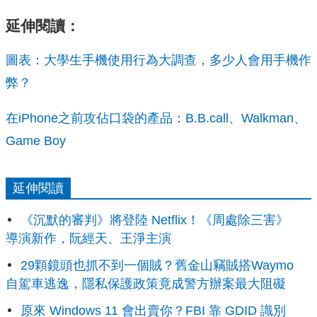
延伸閱讀：
圖表：大學生手機使用行為大調查，多少人會用手機作
弊？
在iPhone之前攻佔口袋的產品：B.B.call、Walkman、
Game Boy
延伸閱讀
《沉默的審判》將登陸 Netflix！《周處除三害》
導演新作，阮經天、王淨主演
29顆鏡頭也抓不到一個賊？舊金山竊賊搭Waymo
自駕車逃逸，隱私保護政策竟成警方辦案最大阻礙
原來 Windows 11 會出賣你？FBI 靠 GDID 識別