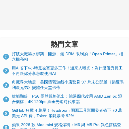
熱門文章
打破大廠墨水綁架！開源、無 DRM 限制的「Open Printer」概
1
念機亮相
用AI省下4小時竟被塞更多工作！過來人曝光：為什麼優秀員工
2
不再跟你分享怎麼使用AI
典藏界大地震！美國懷舊遊戲小店驚見 97 片未公開版《超級瑪
3
利歐兄弟》變體任天堂卡帶
效能翻倍！PS6 硬體規格流出：跳過四代改用 AMD Zen 6c 混
4
合架構，4K 120fps 與全光追時代來臨
GitHub 狂攬 4 萬星！Headroom 開源工具幫開發者省下 70 萬
5
美元 API 費，Token 消耗暴降 92%
蘋果 2026 款 Mac mini 規格爆料：M6 與 M5 Pro 異色搭檔登
6