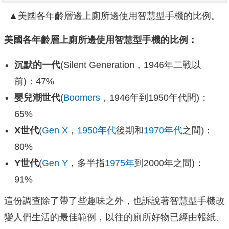
▲美國各年齡層邊上廁所邊使用智慧型手機的比例。
美國各年齡層上廁所邊使用智慧型手機的比例：
沉默的一代
(Silent Generation，1946年二戰以
前)：47%
嬰兒潮世代
(
Boomers
，1946年到1950年代間)：
65%
X世代
(
Gen X
，
1950年代
後期和
1970年代
之間)：
80%
Y世代
(
Gen Y
，多半指
1975年
到2000年之間)：
91%
這份調查除了帶了些趣味之外，也訴說著智慧型手機改
變人們生活的最佳範例，以往的廁所好物已經由報紙、