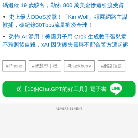
碼追蹤 19 歲駭客，勒索 800 萬美金慘遭引渡受審
史上最大DDoS攻擊！「KimWolf」殭屍網路主謀
被捕，破紀錄30Tbps流量癱瘓全球！
恐怖 AI 濫用！美國男子用 Grok 生成數千張兒童
不雅照後自殺，xAI 因防護失靈與不配合警方遭起訴
#iPhone
#智慧型手機
#blackberry
#網路話題
送【10個ChatGPT的好工具】電子書
ADVERTISEMENT