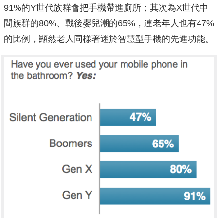
91%的Y世代族群會把手機帶進廁所；其次為X世代中
間族群的80%、戰後嬰兒潮的65%，連老年人也有47%
的比例，顯然老人同樣著迷於智慧型手機的先進功能。