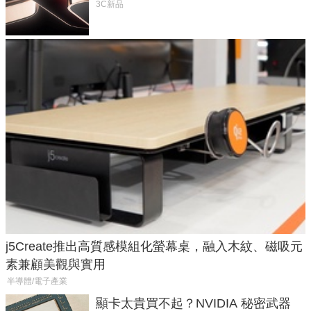
元
3C新品
j5Create推出高質感模組化螢幕桌，融入木紋、磁吸元
素兼顧美觀與實用
半導體/電子產業
顯卡太貴買不起？NVIDIA 秘密武器