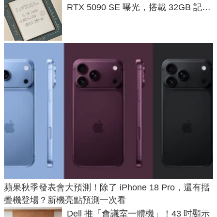
RTX 5090 SE 曝光，搭載 32GB 記憶
體
蘋果秋季發表會大預測！除了 iPhone 18 Pro，還有摺
疊機登場？新機亮點預測一次看
Dell 推「會議室一體機」！43 吋顯示