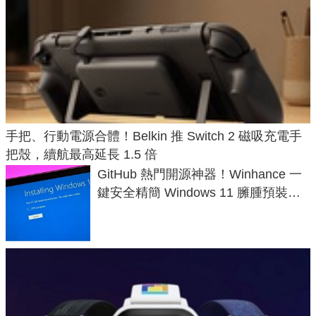
手把、行動電源合體！Belkin 推 Switch 2 磁吸充電手
把殼，續航最高延長 1.5 倍
GitHub 熱門開源神器！Winhance 一
鍵安全精簡 Windows 11 臃腫預裝軟
體與後台追蹤