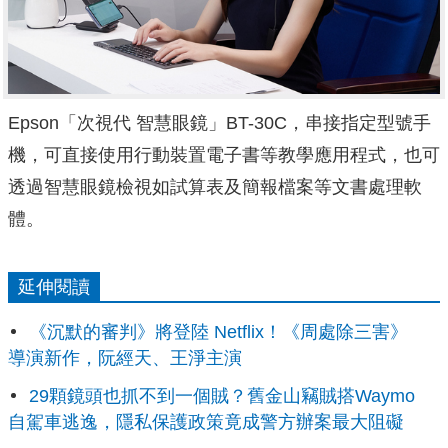
Epson「次視代 智慧眼鏡」BT-30C，串接指定型號手
機，可直接使用行動裝置電子書等教學應用程式，也可
透過智慧眼鏡檢視如試算表及簡報檔案等文書處理軟
體。
延伸閱讀
《沉默的審判》將登陸 Netflix！《周處除三害》
導演新作，阮經天、王淨主演
29顆鏡頭也抓不到一個賊？舊金山竊賊搭Waymo
自駕車逃逸，隱私保護政策竟成警方辦案最大阻礙