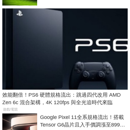
效能翻倍！PS6 硬體規格流出：跳過四代改用 AMD
Zen 6c 混合架構，4K 120fps 與全光追時代來臨
遊戲/電競
Google Pixel 11全系規格流出！搭載
Tensor G6晶片且入手價調漲至899美