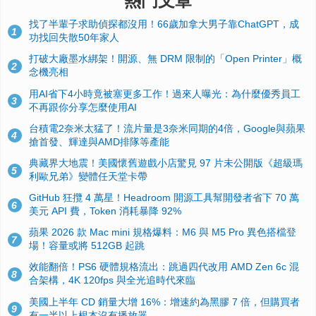
熱門文章
找了半輩子求助偵探都沒用！66歲加拿大男子靠ChatGPT，成
1
功找回失散50年家人
打破大廠墨水綁架！開源、無 DRM 限制的「Open Printer」概
2
念機亮相
用AI省下4小時竟被塞更多工作！過來人曝光：為什麼優秀員工
3
不再跟你分享怎麼使用AI
台積電2奈米太猛了！流片量是3奈米同期的4倍，Google與蘋果
4
搶首發、輝達與AMD排隊等產能
典藏界大地震！美國懷舊遊戲小店驚見 97 片未公開版《超級瑪
5
利歐兄弟》變體任天堂卡帶
GitHub 狂攬 4 萬星！Headroom 開源工具幫開發者省下 70 萬
6
美元 API 費，Token 消耗暴降 92%
蘋果 2026 款 Mac mini 規格爆料：M6 與 M5 Pro 異色搭檔登
7
場！容量或將 512GB 起跳
效能翻倍！PS6 硬體規格流出：跳過四代改用 AMD Zen 6c 混
8
合架構，4K 120fps 與全光追時代來臨
美國上半年 CD 銷量大增 16%：增速約為黑膠 7 倍，但購買者
9
有一半以上根本沒有播放器