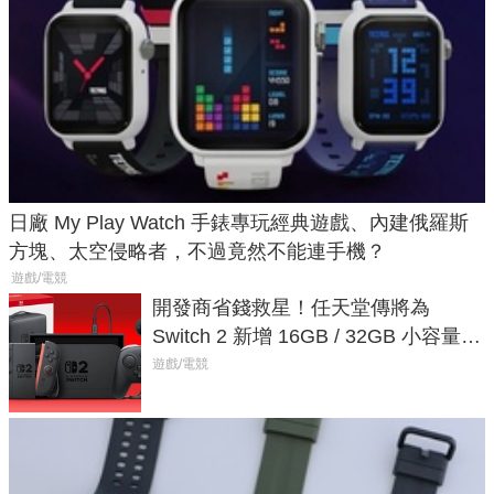
日廠 My Play Watch 手錶專玩經典遊戲、內建俄羅斯
方塊、太空侵略者，不過竟然不能連手機？
遊戲/電競
開發商省錢救星！任天堂傳將為
Switch 2 新增 16GB / 32GB 小容量遊
戲卡的選擇
遊戲/電競