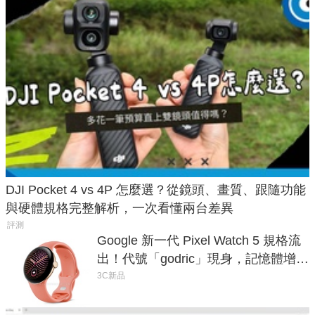
DJI Pocket 4 vs 4P 怎麼選？從鏡頭、畫質、跟隨功能
與硬體規格完整解析，一次看懂兩台差異
評測
Google 新一代 Pixel Watch 5 規格流
出！代號「godric」現身，記憶體增強
鎖定 AI 應用
3C新品