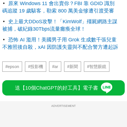
原來 Windows 11 會出賣你？FBI 靠 GDID 識別
碼追蹤 19 歲駭客，勒索 800 萬美金慘遭引渡受審
史上最大DDoS攻擊！「KimWolf」殭屍網路主謀
被捕，破紀錄30Tbps流量癱瘓全球！
恐怖 AI 濫用！美國男子用 Grok 生成數千張兒童
不雅照後自殺，xAI 因防護失靈與不配合警方遭起訴
#epson
#投影機
#ar
#新聞
#智慧眼鏡
送【10個ChatGPT的好工具】電子書
ADVERTISEMENT