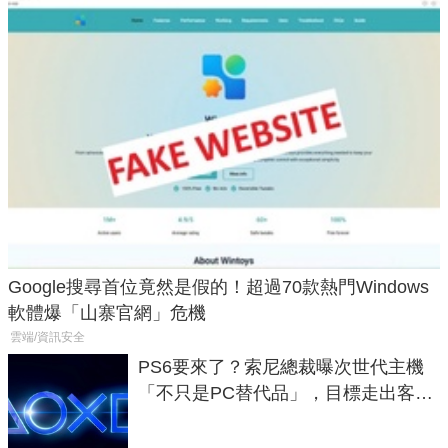
Google搜尋首位竟然是假的！超過70款熱門Windows
軟體爆「山寨官網」危機
雲端/資訊安全
PS6要來了？索尼總裁曝次世代主機
「不只是PC替代品」，目標走出客
廳、進軍電競桌面