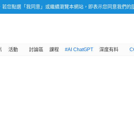
，若您點選「我同意」或繼續瀏覽本網站，即表示您同意我們的
片
活動
討論區
課程
#AI ChatGPT
深度有料
C