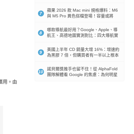
市時間
蘋果 2026 款 Mac mini 規格爆料：M6
7
與 M5 Pro 異色搭檔登場！容量或將
512GB 起跳
哪款導航最好用？Google、Apple、導
8
航王、高德地圖實測對比：四大導航實
測懶人包
美國上半年 CD 銷量大增 16%：增速約
9
為黑膠 7 倍，但購買者有一半以上根本
沒有播放器
諾貝爾獎推手也留不住！從 AlphaFold
10
團隊解體看 Google 的焦慮：為何明星
實驗室要為 Gemini 讓路？
熟堪用。由