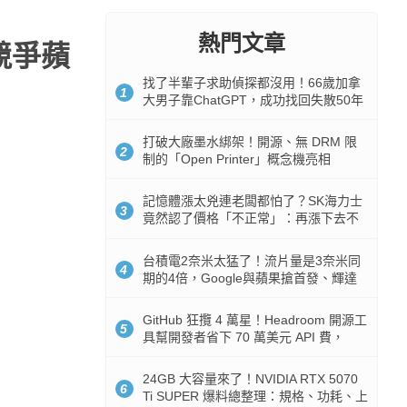
熱門文章
競爭蘋
找了半輩子求助偵探都沒用！66歲加拿
1
大男子靠ChatGPT，成功找回失散50年
家人
打破大廠墨水綁架！開源、無 DRM 限
2
制的「Open Printer」概念機亮相
記憶體漲太兇連老闆都怕了？SK海力士
3
竟然認了價格「不正常」：再漲下去不
是好事
台積電2奈米太猛了！流片量是3奈米同
4
期的4倍，Google與蘋果搶首發、輝達
與AMD排隊等產能
GitHub 狂攬 4 萬星！Headroom 開源工
5
具幫開發者省下 70 萬美元 API 費，
Token 消耗暴降 92%
24GB 大容量來了！NVIDIA RTX 5070
6
Ti SUPER 爆料總整理：規格、功耗、上