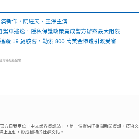
》導演新作，阮經天、王淨主演
o自駕車逃逸，隱私保護政策竟成警方辦案最大阻礙
識別碼追蹤 19 歲駭客，勒索 800 萬美金慘遭引渡受審
・台灣癌症基金會
cβ），官方自我定位「中文業界資訊站」，是一個提供IT相關新聞資訊、技術
線上互動，形成獨特的社群文化。