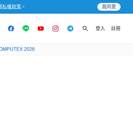
隱私權政策
。
我同意
登入
註冊
OMPUTEX 2026