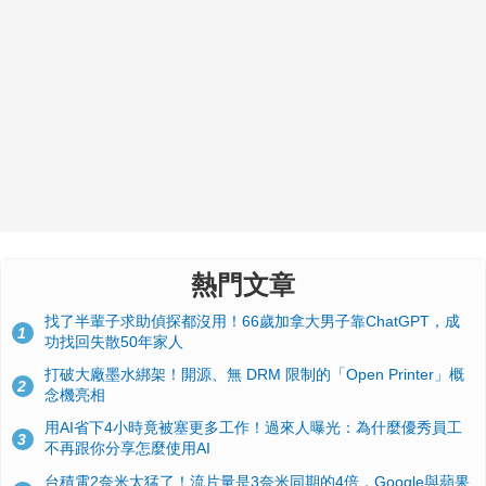
熱門文章
找了半輩子求助偵探都沒用！66歲加拿大男子靠ChatGPT，成
1
功找回失散50年家人
打破大廠墨水綁架！開源、無 DRM 限制的「Open Printer」概
2
念機亮相
用AI省下4小時竟被塞更多工作！過來人曝光：為什麼優秀員工
3
不再跟你分享怎麼使用AI
台積電2奈米太猛了！流片量是3奈米同期的4倍，Google與蘋果