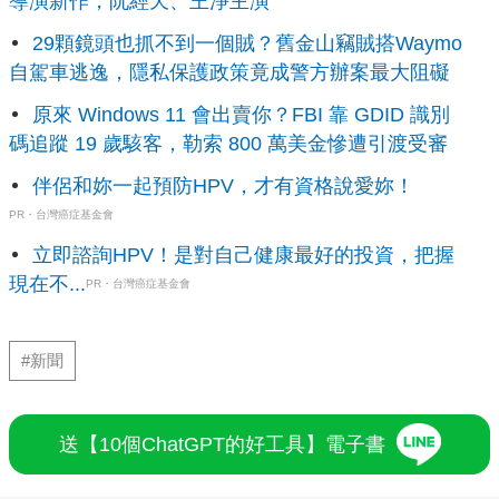
導演新作，阮經天、王淨主演
29顆鏡頭也抓不到一個賊？舊金山竊賊搭Waymo
自駕車逃逸，隱私保護政策竟成警方辦案最大阻礙
原來 Windows 11 會出賣你？FBI 靠 GDID 識別
碼追蹤 19 歲駭客，勒索 800 萬美金慘遭引渡受審
伴侶和妳一起預防HPV，才有資格說愛妳！
PR・台灣癌症基金會
立即諮詢HPV！是對自己健康最好的投資，把握
現在不...
PR・台灣癌症基金會
#新聞
送【10個ChatGPT的好工具】電子書