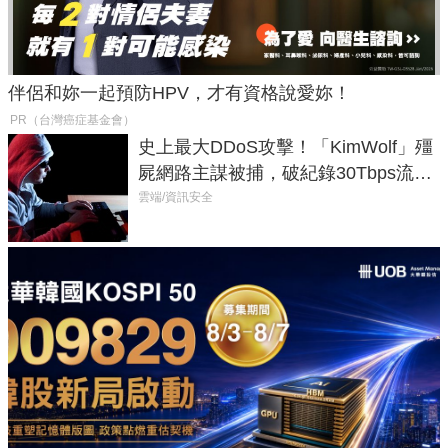
伴侶和妳一起預防HPV，才有資格說愛妳！
PR（台灣癌症基金會）
史上最大DDoS攻擊！「KimWolf」殭
屍網路主謀被捕，破紀錄30Tbps流量
癱瘓全球！
雲端/資訊安全