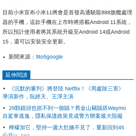
目前小米宣布小米11將會是首發高通驍龍888旗艦處理
器的手機，這款手機在上市時將搭載Android 11系統，
所以預計使用者將其系統升級至Android 14或Android
15，還可以安裝安全更新。
新聞來源：
9to5google
延伸閱讀
《沉默的審判》將登陸 Netflix！《周處除三害》
導演新作，阮經天、王淨主演
29顆鏡頭也抓不到一個賊？舊金山竊賊搭Waymo
自駕車逃逸，隱私保護政策竟成警方辦案最大阻礙
檸檬加它，堅持一週大肚腩不見了，重新回到45
公斤
PR・新素簡