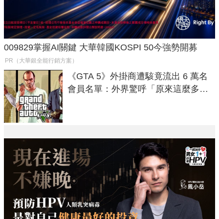
009829掌握AI關鍵 大華韓國KOSPI 50今強勢開募
PR（大華銀全能行銷方案）
《GTA 5》外掛商遭駭竟流出 6 萬名
會員名單：外界驚呼「原來這麼多人
在開掛！」