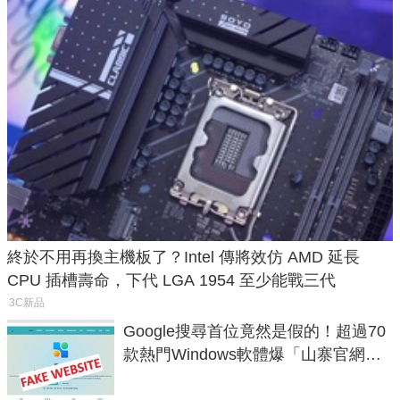
終於不用再換主機板了？Intel 傳將效仿 AMD 延長
CPU 插槽壽命，下代 LGA 1954 至少能戰三代
3C新品
Google搜尋首位竟然是假的！超過70
款熱門Windows軟體爆「山寨官網」
危機