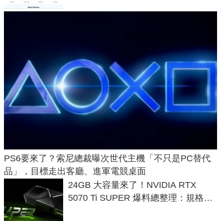
PS6要來了？索尼總裁曝次世代主機「不只是PC替代
品」，目標走出客廳、進軍電競桌面
24GB 大容量來了！NVIDIA RTX
5070 Ti SUPER 爆料總整理：規格、
功耗、上市時間