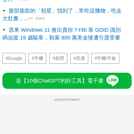
腹部脂肪的「剋星」找到了，常吃這幾物，吃走
大肚囊，...
PR・新素簡
原來 Windows 11 會出賣你？FBI 靠 GDID 識別
碼追蹤 19 歲駭客，勒索 800 萬美金慘遭引渡受審
#Google
#手機
#新聞
#高通
#手機/平板
送【10個ChatGPT的好工具】電子書
ADVERTISEMENT