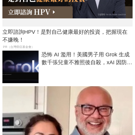
立即諮詢HPV！是對自己健康最好的投資，把握現在
不嫌晚！
PR（台灣癌症基金會）
恐怖 AI 濫用！美國男子用 Grok 生成
數千張兒童不雅照後自殺，xAI 因防護
失靈與不配合警方遭起訴