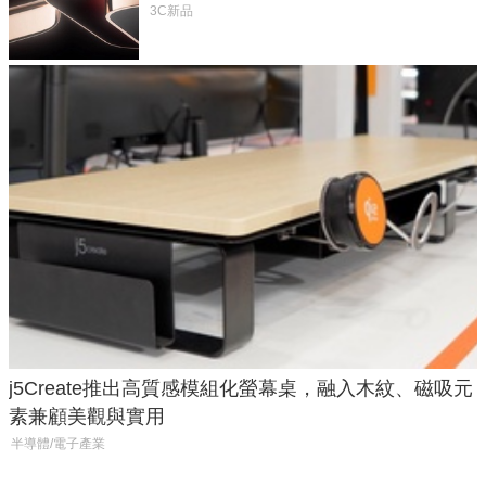
元
3C新品
j5Create推出高質感模組化螢幕桌，融入木紋、磁吸元
素兼顧美觀與實用
半導體/電子產業