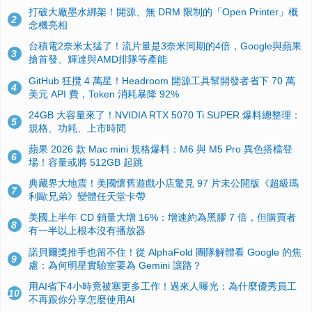
打破大廠墨水綁架！開源、無 DRM 限制的「Open Printer」概
2
念機亮相
台積電2奈米太猛了！流片量是3奈米同期的4倍，Google與蘋果
3
搶首發、輝達與AMD排隊等產能
GitHub 狂攬 4 萬星！Headroom 開源工具幫開發者省下 70 萬
4
美元 API 費，Token 消耗暴降 92%
24GB 大容量來了！NVIDIA RTX 5070 Ti SUPER 爆料總整理：
5
規格、功耗、上市時間
蘋果 2026 款 Mac mini 規格爆料：M6 與 M5 Pro 異色搭檔登
6
場！容量或將 512GB 起跳
典藏界大地震！美國懷舊遊戲小店驚見 97 片未公開版《超級瑪
7
利歐兄弟》變體任天堂卡帶
美國上半年 CD 銷量大增 16%：增速約為黑膠 7 倍，但購買者
8
有一半以上根本沒有播放器
諾貝爾獎推手也留不住！從 AlphaFold 團隊解體看 Google 的焦
9
慮：為何明星實驗室要為 Gemini 讓路？
用AI省下4小時竟被塞更多工作！過來人曝光：為什麼優秀員工
10
不再跟你分享怎麼使用AI