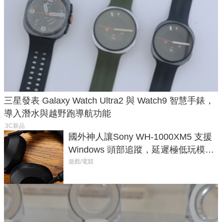
三星發表 Galaxy Watch Ultra2 與 Watch9 智慧手錶，
導入潛水與越野跑導航功能
3C新品
國外神人讓Sony WH-1000XM5 支援
Windows 頭部追蹤，延遲極低玩模擬
飛行超有感
遊戲/電競