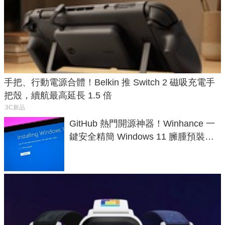
手把、行動電源合體！Belkin 推 Switch 2 磁吸充電手
把殼，續航最高延長 1.5 倍
3C新品
GitHub 熱門開源神器！Winhance 一
鍵安全精簡 Windows 11 臃腫預裝軟
體與後台追蹤