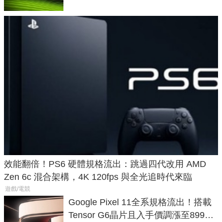
效能翻倍！PS6 硬體規格流出：跳過四代改用 AMD
Zen 6c 混合架構，4K 120fps 與全光追時代來臨
遊戲/電競
Google Pixel 11全系規格流出！搭載
Tensor G6晶片且入手價調漲至899美