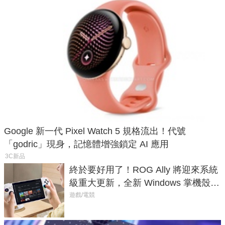
Google 新一代 Pixel Watch 5 規格流出！代號
「godric」現身，記憶體增強鎖定 AI 應用
3C新品
終於要好用了！ROG Ally 將迎來系統
級重大更新，全新 Windows 掌機殼模
式讓操作就像 Xbox 一樣順暢
遊戲/電競