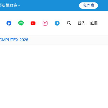
隱私權政策
。
我同意
登入
註冊
OMPUTEX 2026