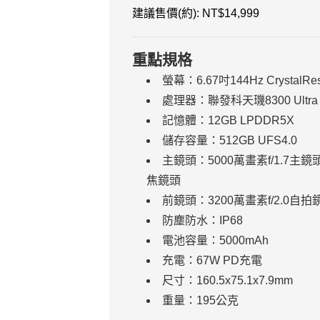
建議售價(約): NT$14,999
重點規格
螢幕：6.67吋144Hz CrystalRe
處理器：聯發科天璣8300 Ultra
記憶體：12GB LPDDR5X
儲存容量：512GB UFS4.0
主鏡頭：5000萬畫素f/1.7主鏡頭
焦鏡頭
前鏡頭：3200萬畫素f/2.0自拍
防塵防水：IP68
電池容量：5000mAh
充電：67W PD充電
尺寸：160.5x75.1x7.9mm
重量：195公克