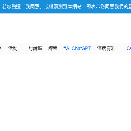
，若您點選「我同意」或繼續瀏覽本網站，即表示您同意我們的
片
活動
討論區
課程
#AI ChatGPT
深度有料
C