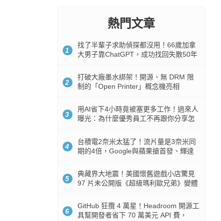
熱門文章
找了半輩子求助偵探都沒用！66歲加拿
1
大男子靠ChatGPT，成功找回失散50年
家人
打破大廠墨水綁架！開源、無 DRM 限
2
制的「Open Printer」概念機亮相
用AI省下4小時竟被塞更多工作！過來人
3
曝光：為什麼優秀員工不再跟你分享怎
麼使用AI
台積電2奈米太猛了！流片量是3奈米同
4
期的4倍，Google與蘋果搶首發、輝達
與AMD排隊等產能
典藏界大地震！美國懷舊遊戲小店驚見
5
97 片未公開版《超級瑪利歐兄弟》變體
任天堂卡帶
GitHub 狂攬 4 萬星！Headroom 開源工
6
具幫開發者省下 70 萬美元 API 費，