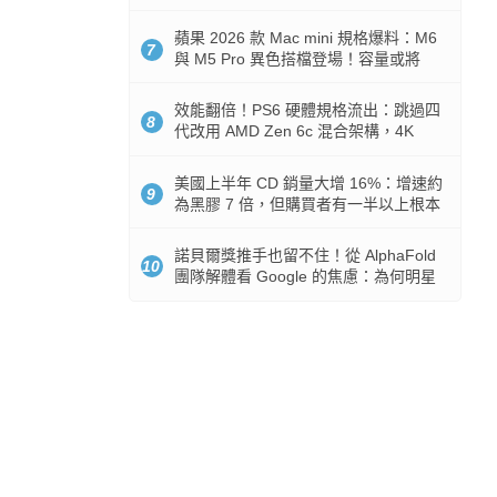
Token 消耗暴降 92%
蘋果 2026 款 Mac mini 規格爆料：M6
7
與 M5 Pro 異色搭檔登場！容量或將
512GB 起跳
效能翻倍！PS6 硬體規格流出：跳過四
8
代改用 AMD Zen 6c 混合架構，4K
120fps 與全光追時代來臨
美國上半年 CD 銷量大增 16%：增速約
9
為黑膠 7 倍，但購買者有一半以上根本
沒有播放器
諾貝爾獎推手也留不住！從 AlphaFold
10
團隊解體看 Google 的焦慮：為何明星
實驗室要為 Gemini 讓路？