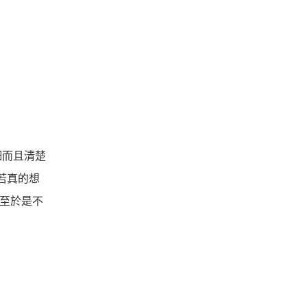
細而且清楚
若真的想
。至於是不