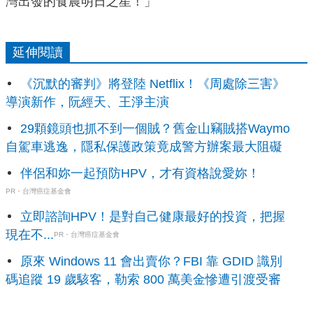
灣出發的食農明日之星！」
延伸閱讀
《沉默的審判》將登陸 Netflix！《周處除三害》
導演新作，阮經天、王淨主演
29顆鏡頭也抓不到一個賊？舊金山竊賊搭Waymo
自駕車逃逸，隱私保護政策竟成警方辦案最大阻礙
伴侶和妳一起預防HPV，才有資格說愛妳！
PR・台灣癌症基金會
立即諮詢HPV！是對自己健康最好的投資，把握
現在不...
PR・台灣癌症基金會
原來 Windows 11 會出賣你？FBI 靠 GDID 識別
碼追蹤 19 歲駭客，勒索 800 萬美金慘遭引渡受審