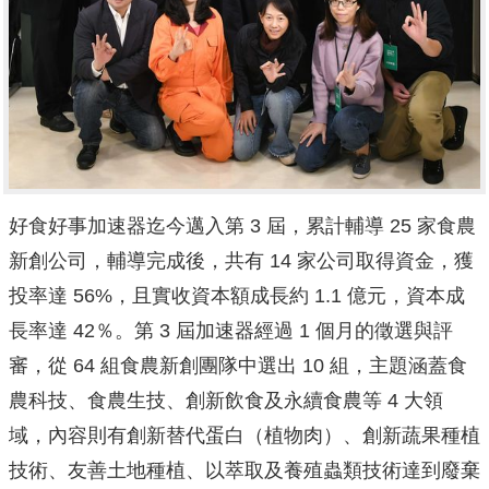
好食好事加速器迄今邁入第 3 屆，累計輔導 25 家食農
新創公司，輔導完成後，共有 14 家公司取得資金，獲
投率達 56%，且實收資本額成長約 1.1 億元，資本成
長率達 42％。第 3 屆加速器經過 1 個月的徵選與評
審，從 64 組食農新創團隊中選出 10 組，主題涵蓋食
農科技、食農生技、創新飲食及永續食農等 4 大領
域，內容則有創新替代蛋白（植物肉）、創新蔬果種植
技術、友善土地種植、以萃取及養殖蟲類技術達到廢棄