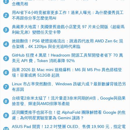
1
念機亮相
用AI省下4小時竟被塞更多工作！過來人曝光：為什麼優秀員工
2
不再跟你分享怎麼使用AI
典藏界大地震！美國懷舊遊戲小店驚見 97 片未公開版《超級瑪
3
利歐兄弟》變體任天堂卡帶
效能翻倍！PS6 硬體規格流出：跳過四代改用 AMD Zen 6c 混
4
合架構，4K 120fps 與全光追時代來臨
GitHub 狂攬 4 萬星！Headroom 開源工具幫開發者省下 70 萬
5
美元 API 費，Token 消耗暴降 92%
蘋果 2026 款 Mac mini 規格爆料：M6 與 M5 Pro 異色搭檔登
6
場！容量或將 512GB 起跳
Linux 市占率突然翻倍、Windows 跌破六成？最新數據背後恐另
7
有原因
台積電2奈米太猛了！流片量是3奈米同期的4倍，Google與蘋果
8
搶首發、輝達與AMD排隊等產能
諾貝爾獎推手也留不住！從 AlphaFold 團隊解體看 Google 的焦
9
慮：為何明星實驗室要為 Gemini 讓路？
ASUS Pad 開賣！12.2 吋雙層 OLED、售價 19,900 元，指定電
10