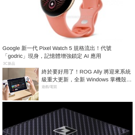
Google 新一代 Pixel Watch 5 規格流出！代號
「godric」現身，記憶體增強鎖定 AI 應用
3C新品
終於要好用了！ROG Ally 將迎來系統
級重大更新，全新 Windows 掌機殼模
式讓操作就像 Xbox 一樣順暢
遊戲/電競