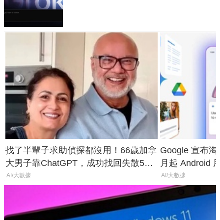
失靈與不配合警方遭起訴
找了半輩子求助偵探都沒用！66歲加拿
Google 宣布淘汰 
大男子靠ChatGPT，成功找回失散50
月起 Android
年家人
AI/大數據
AI/大數據