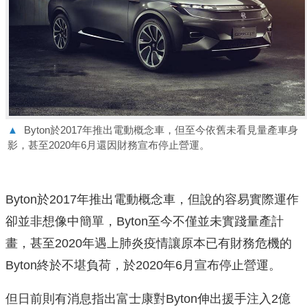
▲
Byton於2017年推出電動概念車，但至今依舊未看見量產車身
影，甚至2020年6月還因財務宣布停止營運。
Byton於2017年推出電動概念車，但說的容易實際運作
卻並非想像中簡單，Byton至今不僅並未實踐量產計
畫，甚至2020年遇上肺炎疫情讓原本已有財務危機的
Byton終於不堪負荷，於2020年6月宣布停止營運。
但日前則有消息指出富士康對Byton伸出援手注入2億