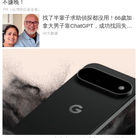
不嫌晚！
PR（台灣癌症基金會）
找了半輩子求助偵探都沒用！66歲加
拿大男子靠ChatGPT，成功找回失散
50年家人
AI/大數據