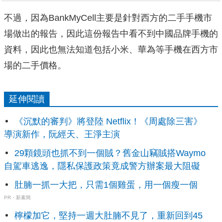
不過，因為BankMyCell主要是針對西方的二手手機市
場做出的報告，因此這份報告中看不到中國品牌手機的
資料，因此也無法知道包括小米、華為等手機在西方市
場的二手價格。
延伸閱讀
《沉默的審判》將登陸 Netflix！《周處除三害》
導演新作，阮經天、王淨主演
29顆鏡頭也抓不到一個賊？舊金山竊賊搭Waymo
自駕車逃逸，隱私保護政策竟成警方辦案最大阻礙
肚腩一抓一大把，只需1個雞蛋，用一個瘦一個
PR・新素簡
檸檬加它，堅持一週大肚腩不見了，重新回到45