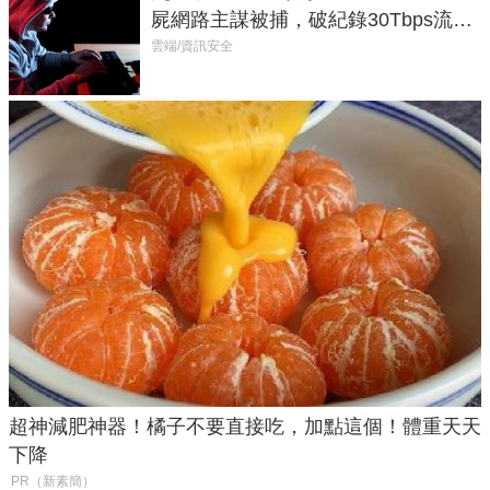
屍網路主謀被捕，破紀錄30Tbps流量
癱瘓全球！
雲端/資訊安全
超神減肥神器！橘子不要直接吃，加點這個！體重天天
下降
PR（新素簡）