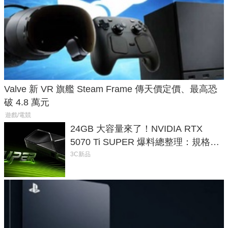
Valve 新 VR 旗艦 Steam Frame 傳天價定價、最高恐
破 4.8 萬元
遊戲/電競
24GB 大容量來了！NVIDIA RTX
5070 Ti SUPER 爆料總整理：規格、
功耗、上市時間
3C新品