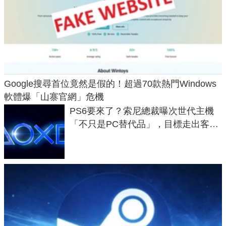
Google搜尋首位竟然是假的！超過70款熱門Windows
軟體爆「山寨官網」危機
PS6要來了？索尼總裁曝次世代主機
「不只是PC替代品」，目標走出客
廳、進軍電競桌面