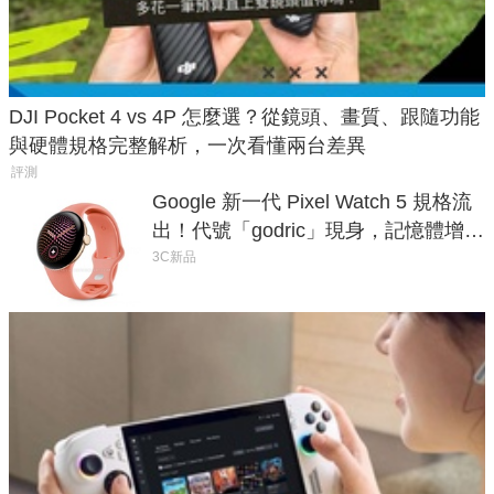
DJI Pocket 4 vs 4P 怎麼選？從鏡頭、畫質、跟隨功能
與硬體規格完整解析，一次看懂兩台差異
評測
Google 新一代 Pixel Watch 5 規格流
出！代號「godric」現身，記憶體增強
鎖定 AI 應用
3C新品