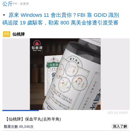
公斤
PR・新素簡
原來 Windows 11 會出賣你？FBI 靠 GDID 識別
碼追蹤 19 歲駭客，勒索 800 萬美金慘遭引渡受審
仙桃牌
PR
ads by popIn
【仙桃牌】保血平丸(去羚羊角)
深入了解
觀看次數 49,346次