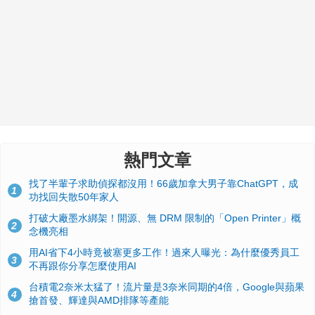
熱門文章
找了半輩子求助偵探都沒用！66歲加拿大男子靠ChatGPT，成
1
功找回失散50年家人
打破大廠墨水綁架！開源、無 DRM 限制的「Open Printer」概
2
念機亮相
用AI省下4小時竟被塞更多工作！過來人曝光：為什麼優秀員工
3
不再跟你分享怎麼使用AI
台積電2奈米太猛了！流片量是3奈米同期的4倍，Google與蘋果
4
搶首發、輝達與AMD排隊等產能