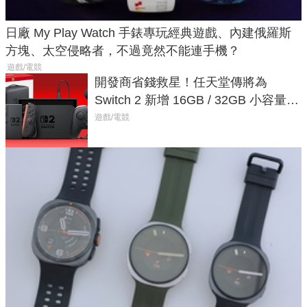
日廠 My Play Watch 手錶專玩經典遊戲、內建俄羅斯
方塊、太空侵略者，不過竟然不能連手機？
遊戲/電競
開發商省錢救星！任天堂傳將為
Switch 2 新增 16GB / 32GB 小容量遊
戲卡的選擇
遊戲/電競