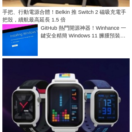
手把、行動電源合體！Belkin 推 Switch 2 磁吸充電手
把殼，續航最高延長 1.5 倍
GitHub 熱門開源神器！Winhance 一
鍵安全精簡 Windows 11 臃腫預裝軟
體與後台追蹤