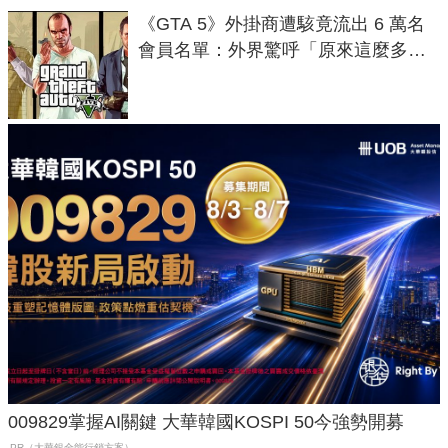
《GTA 5》外掛商遭駭竟流出 6 萬名
會員名單：外界驚呼「原來這麼多人
在開掛！」
009829掌握AI關鍵 大華韓國KOSPI 50今強勢開募
PR（大華銀全能行銷方案）