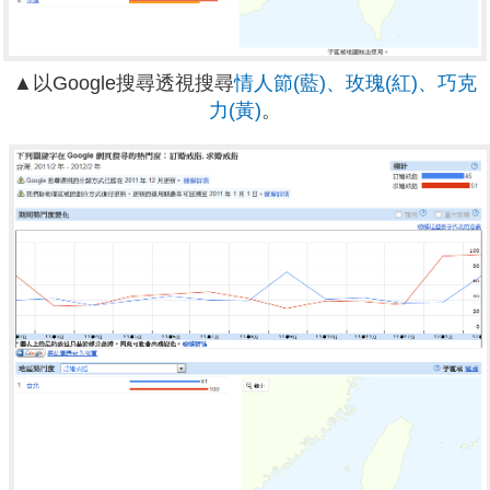
▲以Google搜尋透視搜尋
情人節(藍)、玫瑰(紅)、巧克
力(黃)
。