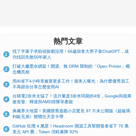
熱門文章
找了半輩子求助偵探都沒用！66歲加拿大男子靠ChatGPT，成
1
功找回失散50年家人
打破大廠墨水綁架！開源、無 DRM 限制的「Open Printer」概
2
念機亮相
用AI省下4小時竟被塞更多工作！過來人曝光：為什麼優秀員工
3
不再跟你分享怎麼使用AI
台積電2奈米太猛了！流片量是3奈米同期的4倍，Google與蘋果
4
搶首發、輝達與AMD排隊等產能
典藏界大地震！美國懷舊遊戲小店驚見 97 片未公開版《超級瑪
5
利歐兄弟》變體任天堂卡帶
GitHub 狂攬 4 萬星！Headroom 開源工具幫開發者省下 70 萬
6
美元 API 費，Token 消耗暴降 92%