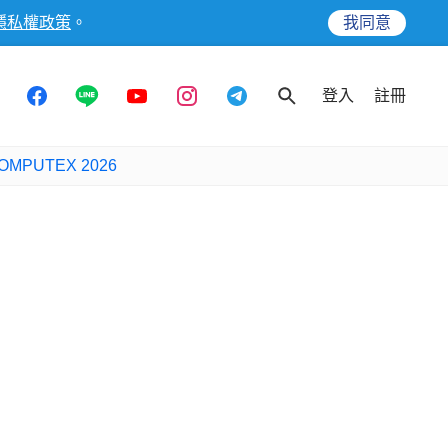
隱私權政策
。
我同意
登入
註冊
OMPUTEX 2026