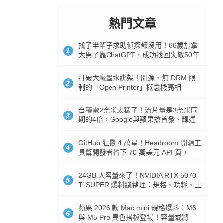
熱門文章
找了半輩子求助偵探都沒用！66歲加拿
1
大男子靠ChatGPT，成功找回失散50年
家人
打破大廠墨水綁架！開源、無 DRM 限
2
制的「Open Printer」概念機亮相
台積電2奈米太猛了！流片量是3奈米同
3
期的4倍，Google與蘋果搶首發、輝達
與AMD排隊等產能
GitHub 狂攬 4 萬星！Headroom 開源工
4
具幫開發者省下 70 萬美元 API 費，
Token 消耗暴降 92%
24GB 大容量來了！NVIDIA RTX 5070
5
Ti SUPER 爆料總整理：規格、功耗、上
市時間
蘋果 2026 款 Mac mini 規格爆料：M6
6
與 M5 Pro 異色搭檔登場！容量或將