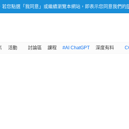
，若您點選「我同意」或繼續瀏覽本網站，即表示您同意我們的
片
活動
討論區
課程
#AI ChatGPT
深度有料
C