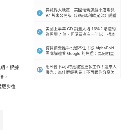
512GB 起跳
典藏界大地震！美國懷舊遊戲小店驚見
7
97 片未公開版《超級瑪利歐兄弟》變體
任天堂卡帶
美國上半年 CD 銷量大增 16%：增速約
8
為黑膠 7 倍，但購買者有一半以上根本
沒有播放器
諾貝爾獎推手也留不住！從 AlphaFold
9
團隊解體看 Google 的焦慮：為何明星
實驗室要為 Gemini 讓路？
用AI省下4小時竟被塞更多工作！過來人
預期。根據
10
曝光：為什麼優秀員工不再跟你分享怎
之後，
麼使用AI
並逐步復