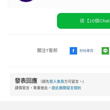
送【10個Ch
關注T客邦
粉絲專頁
發表回應
（請先
登入會員
方可留言。)
謹慎發言，尊重彼此。
按此展開留言規則