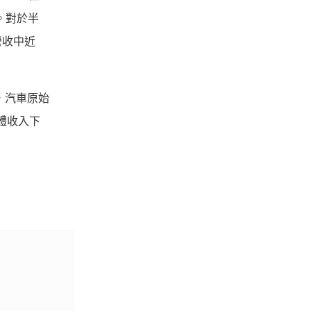
。對於半
營收中近
，汽車原始
體收入下