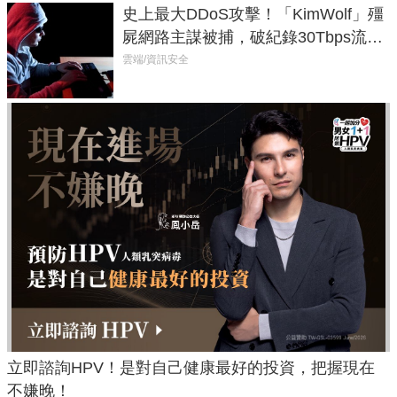
史上最大DDoS攻擊！「KimWolf」殭
屍網路主謀被捕，破紀錄30Tbps流量
癱瘓全球！
雲端/資訊安全
立即諮詢HPV！是對自己健康最好的投資，把握現在
不嫌晚！