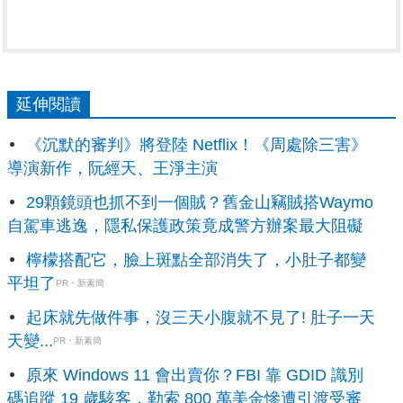
延伸閱讀
《沉默的審判》將登陸 Netflix！《周處除三害》
導演新作，阮經天、王淨主演
29顆鏡頭也抓不到一個賊？舊金山竊賊搭Waymo
自駕車逃逸，隱私保護政策竟成警方辦案最大阻礙
檸檬搭配它，臉上斑點全部消失了，小肚子都變
平坦了
PR・新素簡
起床就先做件事，沒三天小腹就不見了! 肚子一天
天變...
PR・新素簡
原來 Windows 11 會出賣你？FBI 靠 GDID 識別
碼追蹤 19 歲駭客，勒索 800 萬美金慘遭引渡受審