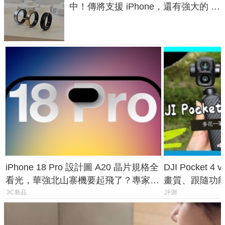
中！傳將支援 iPhone，還有強大的 AI
與智慧家電連動功能
iPhone 18 Pro 設計圖 A20 晶片規格全
DJI Pocket
看光，華強北山寨機要起飛了？專家曝
畫質、跟隨功
山寨機無法復刻兩大關鍵
一次看懂兩台
3C新品
評測