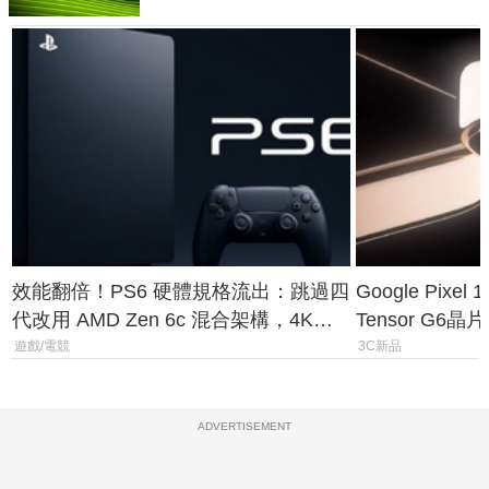
效能翻倍！PS6 硬體規格流出：跳過四
Google Pix
代改用 AMD Zen 6c 混合架構，4K
Tensor G6
120fps 與全光追時代來臨
元
遊戲/電競
3C新品
ADVERTISEMENT