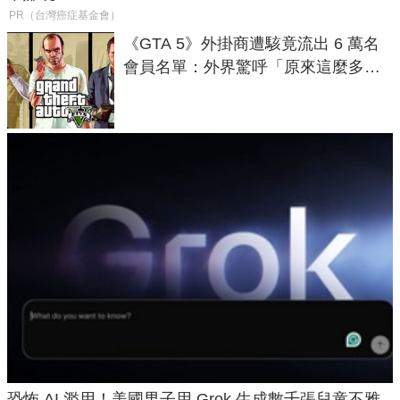
PR（台灣癌症基金會）
《GTA 5》外掛商遭駭竟流出 6 萬名
會員名單：外界驚呼「原來這麼多人
在開掛！」
恐怖 AI 濫用！美國男子用 Grok 生成數千張兒童不雅