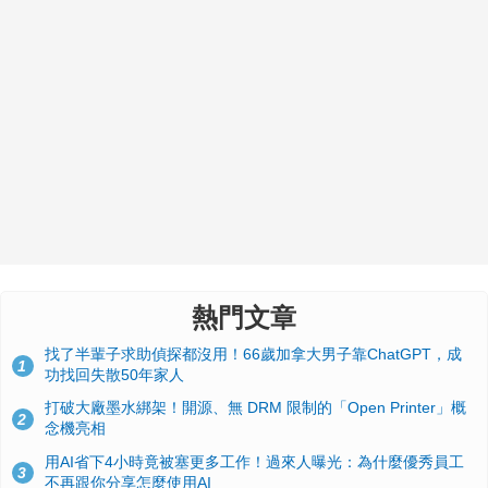
熱門文章
找了半輩子求助偵探都沒用！66歲加拿大男子靠ChatGPT，成
1
功找回失散50年家人
打破大廠墨水綁架！開源、無 DRM 限制的「Open Printer」概
2
念機亮相
用AI省下4小時竟被塞更多工作！過來人曝光：為什麼優秀員工
3
不再跟你分享怎麼使用AI