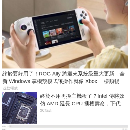
終於要好用了！ROG Ally 將迎來系統級重大更新，全
新 Windows 掌機殼模式讓操作就像 Xbox 一樣順暢
遊戲/電競
終於不用再換主機板了？Intel 傳將效
仿 AMD 延長 CPU 插槽壽命，下代
LGA 1954 至少能戰三代
3C新品