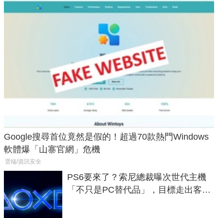
Google搜尋首位竟然是假的！超過70款熱門Windows
軟體爆「山寨官網」危機
雲端/資訊安全
PS6要來了？索尼總裁曝次世代主機
「不只是PC替代品」，目標走出客
廳、進軍電競桌面